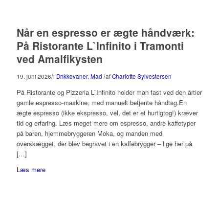
Når en espresso er ægte håndværk:
På Ristorante L`Infinito i Tramonti
ved Amalfikysten
/
/
19. juni 2026
i
Drikkevaner
,
Mad
af
Charlotte Sylvestersen
På Ristorante og Pizzeria L`Infinito holder man fast ved den årtier
gamle espresso-maskine, med manuelt betjente håndtag.En
ægte espresso (ikke ekspresso, vel, det er et hurtigtog!) kræver
tid og erfaring. Læs meget mere om espresso, andre kaffetyper
på baren, hjemmebryggeren Moka, og manden med
overskægget, der blev begravet i en kaffebrygger – lige her på
[…]
Læs mere