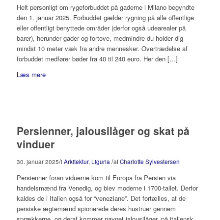
Helt personligt om rygeforbuddet på gaderne i Milano begyndte
den 1. januar 2025. Forbuddet gælder rygning på alle offentlige
eller offentligt benyttede områder (derfor også udearealer på
barer), herunder gader og fortove, medmindre du holder dig
mindst 10 meter væk fra andre mennesker. Overtrædelse af
forbuddet medfører bøder fra 40 til 240 euro. Her den […]
Læs mere
Persienner, jalousilåger og skat på
vinduer
/
/
30. januar 2025
i
Arkitektur
,
Liguria
af
Charlotte Sylvestersen
Persienner foran viduerne kom til Europa fra Persien via
handelsmænd fra Venedig, og blev moderne i 1700-tallet. Derfor
kaldes de i Italien også for “veneziane”. Det fortælles, at de
persiske ægtemænd spionerede deres hustruer gennem
sprækkerne, og deraf kommer navnet jalousilåger, på italiensk