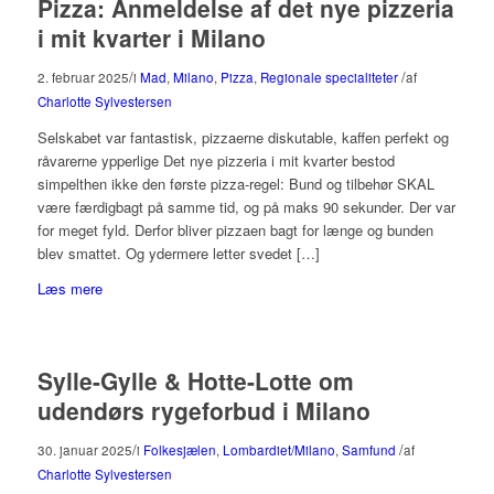
Pizza: Anmeldelse af det nye pizzeria
i mit kvarter i Milano
/
/
2. februar 2025
i
Mad
,
Milano
,
Pizza
,
Regionale specialiteter
af
Charlotte Sylvestersen
Selskabet var fantastisk, pizzaerne diskutable, kaffen perfekt og
råvarerne ypperlige Det nye pizzeria i mit kvarter bestod
simpelthen ikke den første pizza-regel: Bund og tilbehør SKAL
være færdigbagt på samme tid, og på maks 90 sekunder. Der var
for meget fyld. Derfor bliver pizzaen bagt for længe og bunden
blev smattet. Og ydermere letter svedet […]
Læs mere
Sylle-Gylle & Hotte-Lotte om
udendørs rygeforbud i Milano
/
/
30. januar 2025
i
Folkesjælen
,
Lombardiet/Milano
,
Samfund
af
Charlotte Sylvestersen