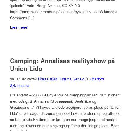
“gelosie”. Foto: Bengt Nyman, CC BY 2.0
https://creativecommons.org/licenses/by/2.0 >>, via Wikimedia
Commons […]
Læs mere
Camping: Annalisas realityshow på
Union Lido
/
/
30. januar 2025
i
Folkesjælen
,
Turisme
,
Veneto
af
Charlotte
Sylvestersen
Fra arkivet – 2006 Reality-show på campingpladsen:På “Unionen”
med udsigt til Annalisa,“Giovaaaanni, Beatriiiice og
Graziaaano…” Vi havde allerede okkuperet vores plads på “Union
Lido” et par dage, da vores genboer hev teltpælene op og efterlod
en tom plads.En time efter kørte en sort mega-jeep med mørke
ruder og tilhørende campingvogn op foran den ledige plads. Bilen