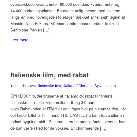
overdækkede kvadrameter, 60.000 udendørs kvadratmeter og
14.000 parkeringspladser. En overskuelig messe med hallerne
langs en bred hovedgade i to etager, dækket af “et sejl” tegnet af
Massimiliano Fuksas. Milanos gamle messeområde, tæt ved
Sempione Parken […]
Læs mere
Italienske film, med rabat
/
/
18. marts 2025
i
Italienske film
,
Kultur
af
Charlotte Sylvestersen
CPH:DOX tilbyder brugerne af italiamo.dk rabat til forårets
italienske film – der vise mellem 19. og 31 marts
2025.Rabatkoden er ITALY20 og tilføjes blot på hjemmesiden, når
duI køber billetter til filmene THE CASTLETre børn forvandler en
forladt bygning midt i Palermo til en hemmelig fantasiverden, hvor
de kan være i fred for de voksne. Et charmerende […]