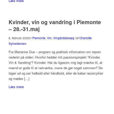
Læs mere
Kvinder, vin og vandring i Piemonte
– 28.-31.maj
/
/
6. februar 2025
i
Piemonte
,
Vin
,
Vingårdsbesøg
af
Charlotte
Sylvestersen
Fra Marianne Due – program og praktisk information om rejsen
nederst på siden: Hvorfor hedder mit passionsprojekt “Kvinder,
Vin & Vandring”? Kvinder: Har du ligesom mig lagt mærke til, at
mænd er gode til at netværke, mens de gør noget sammen? De
tager ud og ser fodbold eller håndbold, eller de køber racercykler
og mødes […]
Læs mere