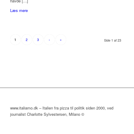
havde […]
Læs mere
2
3
›
»
1
Side 1 af 23
www.italiamo.dk – Italien fra pizza til politik siden 2000, ved
journalist Charlotte Sylvestersen, Milano ©