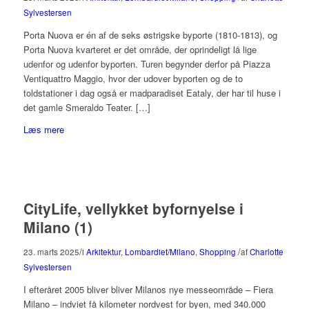
Sylvestersen
Porta Nuova er én af de seks østrigske byporte (1810-1813), og
Porta Nuova kvarteret er det område, der oprindeligt lå lige
udenfor og udenfor byporten. Turen begynder derfor på Piazza
Ventiquattro Maggio, hvor der udover byporten og de to
toldstationer i dag også er madparadiset Eataly, der har til huse i
det gamle Smeraldo Teater. […]
Læs mere
CityLife, vellykket byfornyelse i
Milano (1)
/
/
23. marts 2025
i
Arkitektur
,
Lombardiet/Milano
,
Shopping
af
Charlotte
Sylvestersen
I efteråret 2005 bliver bliver Milanos nye messeområde – Fiera
Milano – indviet få kilometer nordvest for byen, med 340.000