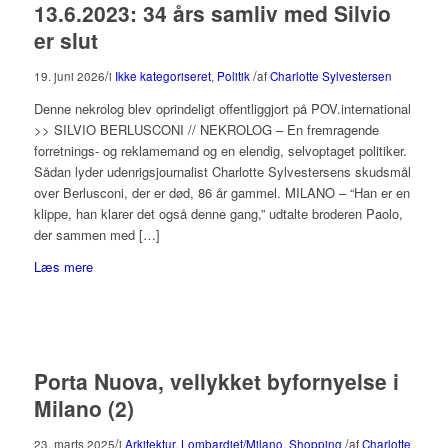
13.6.2023: 34 års samliv med Silvio
er slut
/
/
19. juni 2026
i
Ikke kategoriseret
,
Politik
af
Charlotte Sylvestersen
Denne nekrolog blev oprindeligt offentliggjort på POV.international
>> SILVIO BERLUSCONI // NEKROLOG – En fremragende
forretnings- og reklamemand og en elendig, selvoptaget politiker.
Sådan lyder udenrigsjournalist Charlotte Sylvestersens skudsmål
over Berlusconi, der er død, 86 år gammel. MILANO – “Han er en
klippe, han klarer det også denne gang,” udtalte broderen Paolo,
der sammen med […]
Læs mere
Porta Nuova, vellykket byfornyelse i
Milano (2)
/
/
23. marts 2025
i
Arkitektur
,
Lombardiet/Milano
,
Shopping
af
Charlotte