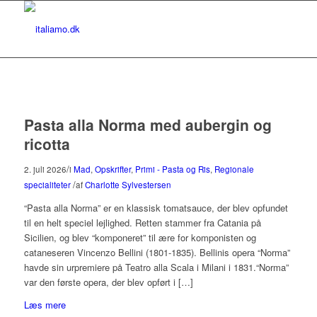
Pasta alla Norma med aubergin og
ricotta
/
2. juli 2026
i
Mad
,
Opskrifter
,
Primi - Pasta og Ris
,
Regionale
/
specialiteter
af
Charlotte Sylvestersen
“Pasta alla Norma” er en klassisk tomatsauce, der blev opfundet
til en helt speciel lejlighed. Retten stammer fra Catania på
Sicilien, og blev “komponeret” til ære for komponisten og
cataneseren Vincenzo Bellini (1801-1835). Bellinis opera “Norma”
havde sin urpremiere på Teatro alla Scala i Milani i 1831.“Norma”
var den første opera, der blev opført i […]
Læs mere