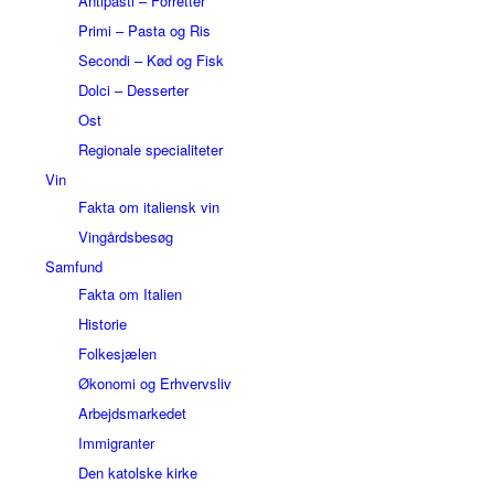
Antipasti – Forretter
Primi – Pasta og Ris
Secondi – Kød og Fisk
Dolci – Desserter
Ost
Regionale specialiteter
Vin
Fakta om italiensk vin
Vingårdsbesøg
Samfund
Fakta om Italien
Historie
Folkesjælen
Økonomi og Erhvervsliv
Arbejdsmarkedet
Immigranter
Den katolske kirke