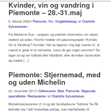
Kvinder, vin og vandring i
Piemonte – 28.-31.maj
6. februar 2025
/
i
Piemonte
,
Vin
,
Vingårdsbesøg
/
af
Charlotte
Sylvestersen
Fra Marianne Due – program og praktisk information om rejsen
nederst på siden: Hvorfor hedder mit passionsprojekt “Kvinder,
Vin & Vandring”? Kvinder: Har du ligesom mig lagt mærke til, at
mænd er gode til at netværke, mens de gør noget sammen? De
tager ud og ser fodbold eller håndbold, eller de køber racercykler
og mødes […]
Piemonte: Stjernemad, med
og uden Michelin
22. november 2017
/
i
Drikkevaner
,
Mad
,
Piemonte
,
Regionale
specialiteter
,
Restauranter
/
af
Charlotte Sylvestersen
Michelinrestauranten 21.9 og det familiedrevne Trattoria Tre Rii
befinder sig i helt forskellige prislag, men kærligheden til