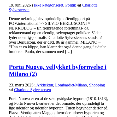
19. juni 2026
i
Ikke kategoriseret
,
Politik
/
af
Charlotte
Sylvestersen
Denne nekrolog blev oprindeligt offentliggjort på
POV.international >> SILVIO BERLUSCONI //
NEKROLOG – En fremragende forretnings- og
reklamemand og en elendig, selvoptaget politiker. Sådan
lyder udenrigsjournalist Charlotte Sylvestersens skudsmål
over Berlusconi, der er død, 86 år gammel. MILANO –
“Han er en klippe, han klarer det også denne gang,” udtalte
broderen Paolo, der sammen med […]
Porta Nuova, vellykket byfornyelse i
Milano (2)
23. marts 2025
i
Arkitektur
,
Lombardiet/Milano
,
Shopping
/
af
Charlotte Sylvestersen
Porta Nuova er én af de seks østrigske byporte (1810-1813),
og Porta Nuova kvarteret er det område, der oprindeligt lå
lige udenfor og udenfor byporten. Turen begynder derfor på
Piazza Ventiquattro Maggio, hvor der udover byporten og