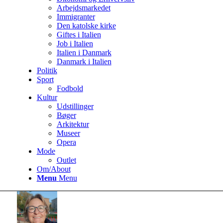
Arbejdsmarkedet
Immigranter
Den katolske kirke
Giftes i Italien
Job i Italien
Italien i Danmark
Danmark i Italien
Politik
Sport
Fodbold
Kultur
Udstillinger
Bøger
Arkitektur
Museer
Opera
Mode
Outlet
Om/About
Menu
Menu