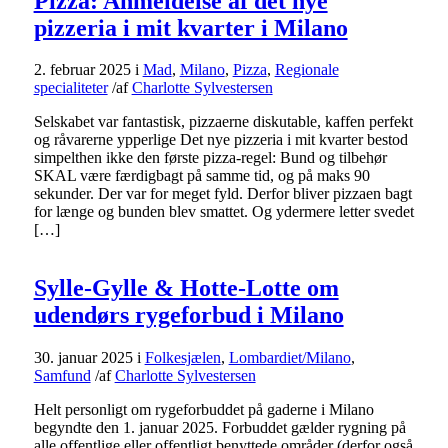
Pizza: Anmeldelse af det nye
pizzeria i mit kvarter i Milano
2. februar 2025
i
Mad
,
Milano
,
Pizza
,
Regionale
specialiteter
/
af
Charlotte Sylvestersen
Selskabet var fantastisk, pizzaerne diskutable, kaffen perfekt
og råvarerne ypperlige Det nye pizzeria i mit kvarter bestod
simpelthen ikke den første pizza-regel: Bund og tilbehør
SKAL være færdigbagt på samme tid, og på maks 90
sekunder. Der var for meget fyld. Derfor bliver pizzaen bagt
for længe og bunden blev smattet. Og ydermere letter svedet
[…]
Sylle-Gylle & Hotte-Lotte om
udendørs rygeforbud i Milano
30. januar 2025
i
Folkesjælen
,
Lombardiet/Milano
,
Samfund
/
af
Charlotte Sylvestersen
Helt personligt om rygeforbuddet på gaderne i Milano
begyndte den 1. januar 2025. Forbuddet gælder rygning på
alle offentlige eller offentligt benyttede områder (derfor også