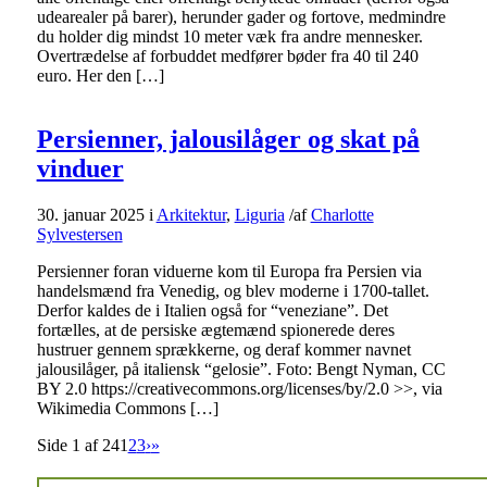
udearealer på barer), herunder gader og fortove, medmindre
du holder dig mindst 10 meter væk fra andre mennesker.
Overtrædelse af forbuddet medfører bøder fra 40 til 240
euro. Her den […]
Persienner, jalousilåger og skat på
vinduer
30. januar 2025
i
Arkitektur
,
Liguria
/
af
Charlotte
Sylvestersen
Persienner foran viduerne kom til Europa fra Persien via
handelsmænd fra Venedig, og blev moderne i 1700-tallet.
Derfor kaldes de i Italien også for “veneziane”. Det
fortælles, at de persiske ægtemænd spionerede deres
hustruer gennem sprækkerne, og deraf kommer navnet
jalousilåger, på italiensk “gelosie”. Foto: Bengt Nyman, CC
BY 2.0 https://creativecommons.org/licenses/by/2.0 >>, via
Wikimedia Commons […]
Side 1 af 24
1
2
3
›
»