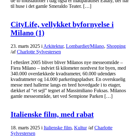
de to toldstationer i dag også er madparadiset Eataly, der har
til huse i det gamle Smeraldo Teater. […]
CityLife, vellykket byfornyelse i
Milano (1)
23. marts 2025
i
Arkitektur
,
Lombardiet/Milano
,
Shopping
/
af
Charlotte Sylvestersen
I efteråret 2005 bliver bliver Milanos nye messeområde –
Fiera Milano – indviet få kilometer nordvest for byen, med
340.000 overdækkede kvadrameter, 60.000 udendørs
kvadratmeter og 14.000 parkeringspladser. En overskuelig
messe med hallerne langs en bred hovedgade i to etager,
dækket af “et sejl” tegnet af Massimiliano Fuksas. Milanos
gamle messeområde, tæt ved Sempione Parken […]
Italienske film, med rabat
18. marts 2025
i
Italienske film
,
Kultur
/
af
Charlotte
Sylvestersen