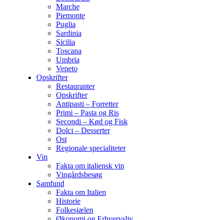
Marche
Piemonte
Puglia
Sardinia
Sicilia
Toscana
Umbria
Veneto
Opskrifter
Restauranter
Opskrifter
Antipasti – Forretter
Primi – Pasta og Ris
Secondi – Kød og Fisk
Dolci – Desserter
Ost
Regionale specialiteter
Vin
Fakta om italiensk vin
Vingårdsbesøg
Samfund
Fakta om Italien
Historie
Folkesjælen
Økonomi og Erhvervsliv