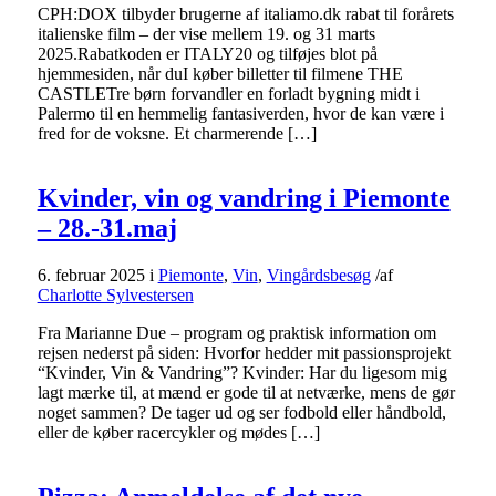
CPH:DOX tilbyder brugerne af italiamo.dk rabat til forårets
italienske film – der vise mellem 19. og 31 marts
2025.Rabatkoden er ITALY20 og tilføjes blot på
hjemmesiden, når duI køber billetter til filmene THE
CASTLETre børn forvandler en forladt bygning midt i
Palermo til en hemmelig fantasiverden, hvor de kan være i
fred for de voksne. Et charmerende […]
Kvinder, vin og vandring i Piemonte
– 28.-31.maj
6. februar 2025
i
Piemonte
,
Vin
,
Vingårdsbesøg
/
af
Charlotte Sylvestersen
Fra Marianne Due – program og praktisk information om
rejsen nederst på siden: Hvorfor hedder mit passionsprojekt
“Kvinder, Vin & Vandring”? Kvinder: Har du ligesom mig
lagt mærke til, at mænd er gode til at netværke, mens de gør
noget sammen? De tager ud og ser fodbold eller håndbold,
eller de køber racercykler og mødes […]