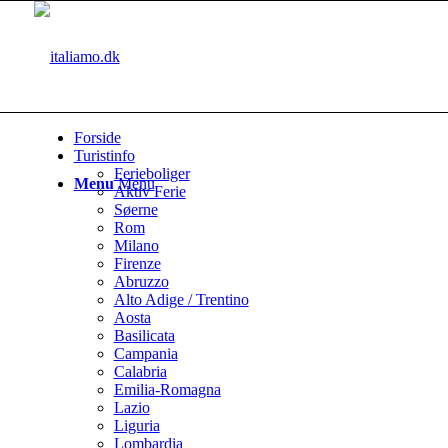
Forside
Turistinfo
Ferieboliger
Menu
Menu
Aktiv Ferie
Søerne
Rom
Milano
Firenze
Abruzzo
Alto Adige / Trentino
Aosta
Basilicata
Campania
Calabria
Emilia-Romagna
Lazio
Liguria
Lombardia