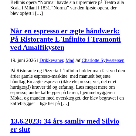
Bellinis opera “Norma” havde sin urpremiere på Teatro alla
Scala i Milani i 1831.“Norma” var den første opera, der
blev opført i […]
Når en espresso er ægte håndværk:
På Ristorante L`Infinito i Tramonti
ved Amalfikysten
19. juni 2026
i
Drikkevaner
,
Mad
/
af
Charlotte Sylvestersen
På Ristorante og Pizzeria L`Infinito holder man fast ved den
årtier gamle espresso-maskine, med manuelt betjente
håndtag.En ægte espresso (ikke ekspresso, vel, det er et
hurtigtog!) kræver tid og erfaring. Læs meget mere om
espresso, andre kaffetyper på baren, hjemmebryggeren
Moka, og manden med overskægget, der blev begravet i en
kaffebrygger – lige her på […]
13.6.2023: 34 års samliv med Silvio
er slut