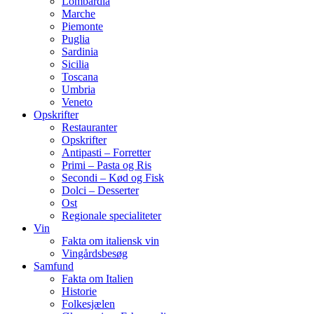
Lombardia
Marche
Piemonte
Puglia
Sardinia
Sicilia
Toscana
Umbria
Veneto
Opskrifter
Restauranter
Opskrifter
Antipasti – Forretter
Primi – Pasta og Ris
Secondi – Kød og Fisk
Dolci – Desserter
Ost
Regionale specialiteter
Vin
Fakta om italiensk vin
Vingårdsbesøg
Samfund
Fakta om Italien
Historie
Folkesjælen