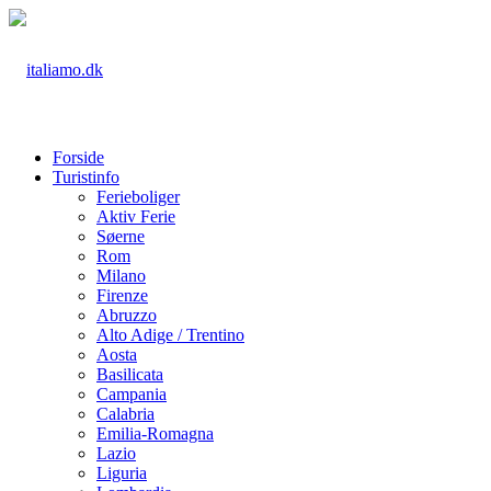
Forside
Turistinfo
Ferieboliger
Aktiv Ferie
Søerne
Rom
Milano
Firenze
Abruzzo
Alto Adige / Trentino
Aosta
Basilicata
Campania
Calabria
Emilia-Romagna
Lazio
Liguria