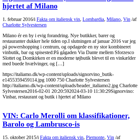
hjertet af Milano
1. februar 2016
/
i
Fakta om italiensk vin
,
Lombardia
,
Milano
,
Vin
/
af
Charlotte Sylvestersen
Milano ér en by i evig forandring. Nye butikker, barer og
restauranter dukker hele tiden op.I slutningen af januar 2016 var jeg
på powershopping i centrum, og opdagede en ny stor kombineret
vinbutik, bar og spisested:På gågaden Via Dante mellem Sforzesco
Slottet og Domkirken er en moderne tøjbutik blevet til en vinkælder
med buede hvælvinger, og […]
https://italiamo.dk/wp-content/uploads/signorvino_butik-
e1455359459114.jpg
1000
750
Charlotte Sylvestersen
http://italiamo.dk/wp-content/uploads/header_italiamo2.jpg
Charlotte
Sylvestersen
2016-02-01 20:20:59
2024-03-10 11:30:29
Signorvino:
Vinbar, restaurant og butik i hjertet af Milano
VIN: Carlo Merolli om klassifikationer,
Barolo og Lambrusco-is
15. oktober 2015
/
i
Fakta om italiensk vin
,
Piemonte
,
Vin
/
af