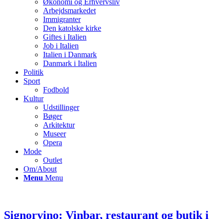
Økonomi og Erhvervsliv
Arbejdsmarkedet
Immigranter
Den katolske kirke
Giftes i Italien
Job i Italien
Italien i Danmark
Danmark i Italien
Politik
Sport
Fodbold
Kultur
Udstillinger
Bøger
Arkitektur
Museer
Opera
Mode
Outlet
Om/About
Menu
Menu
Signorvino: Vinbar, restaurant og butik i