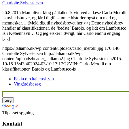
Charlotte Sylvestersen
26.8.2015 Man bliver klog på italiensk vin ved at læse Carlo Merolli
‘s nyhedsbreve, og får i tilgift skønne historier også om mad og
mennesker… (Meld dig til nyhedsbrevet her >>) Dette nyhedsbrev
handler af klassifikationer, de ‘bedste’ Barolo, og lidt om Lambrusco
Is i København… Og jeg elsker i øvrigt, når Carlo endnu engang
[…]
https://italiamo.dk/wp-content/uploads/carlo_merolli.jpg
170
140
Charlotte Sylvestersen
http://italiamo.dk/wp-
content/uploads/header_italiamo2.jpg
Charlotte Sylvestersen
2015-
10-15 15:43:40
2024-03-10 13:17:22
VIN: Carlo Merolli om
klassifikationer, Barolo og Lambrusco-is
Fakta om italiensk vin
Vingårdsbesøg
Tilpasset søgning
Kontakt