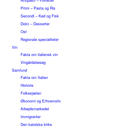
Antipasti – Forretter
Primi – Pasta og Ris
Secondi – Kød og Fisk
Dolci – Desserter
Ost
Regionale specialiteter
Vin
Fakta om italiensk vin
Vingårdsbesøg
Samfund
Fakta om Italien
Historie
Folkesjælen
Økonomi og Erhvervsliv
Arbejdsmarkedet
Immigranter
Den katolske kirke