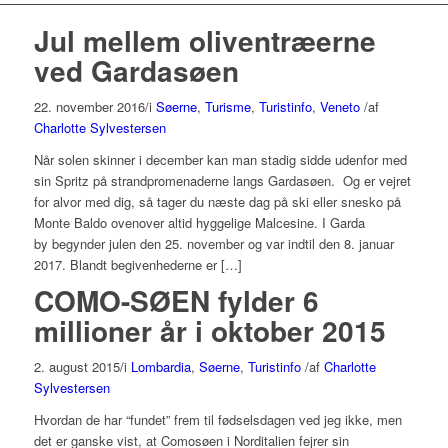
Jul mellem oliventræerne
ved Gardasøen
22. november 2016
/
i
Søerne
,
Turisme
,
Turistinfo
,
Veneto
/
af
Charlotte Sylvestersen
Når solen skinner i december kan man stadig sidde udenfor med
sin Spritz på strandpromenaderne langs Gardasøen. Og er vejret
for alvor med dig, så tager du næste dag på ski eller snesko på
Monte Baldo ovenover altid hyggelige Malcesine. I Garda
by begynder julen den 25. november og var indtil den 8. januar
2017. Blandt begivenhederne er […]
COMO-SØEN fylder 6
millioner år i oktober 2015
2. august 2015
/
i
Lombardia
,
Søerne
,
Turistinfo
/
af
Charlotte
Sylvestersen
Hvordan de har “fundet” frem til fødselsdagen ved jeg ikke, men
det er ganske vist, at Comosøen i Norditalien fejrer sin