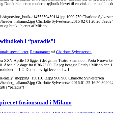
og Domkirken er en moderne tøjbutik blevet til en vinkælder med bued
oads/signorvino_butik-e1455359459114.jpg
1000
750
Charlotte Sylveste
s/header_italiamo2.jpg
Charlotte Sylvestersen
2016-02-01 20:20:59
2024
nt og butik i hjertet af Milano
adindkøb i “paradis”!
onale specialiteter
,
Restauranter
/
af
Charlotte Sylvestersen
zza XXV Aprile 10 ligger i det gamle Teatro Smeraldo i Porta Nuova kva
i. Åben alle dage fra 8.30-23.00. Da jeg besøgte Eataly i Milano den 15
odukter til 1 €. Der er i øvrigt levende […]
ads/eataly_shopping_150116_3.jpg
960
960
Charlotte Sylvestersen
s/header_italiamo2.jpg
Charlotte Sylvestersen
2016-01-25 16:50:39
2024
øb i “paradis”!
reret fusionsmad i Milano