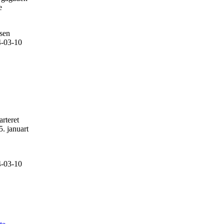
e
rsen
-03-10
rteret
. januart
-03-10