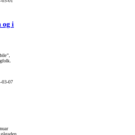
-03-01
 og i
bile”,
gfolk.
-03-07
anuar
å gågaden