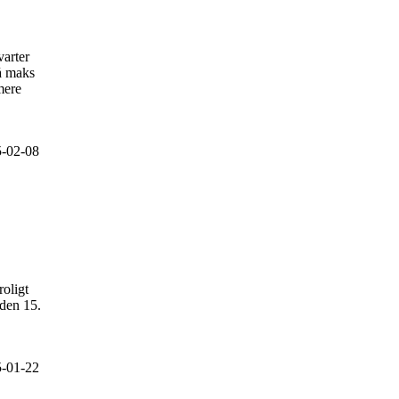
varter
å maks
mere
-02-08
roligt
 den 15.
-01-22