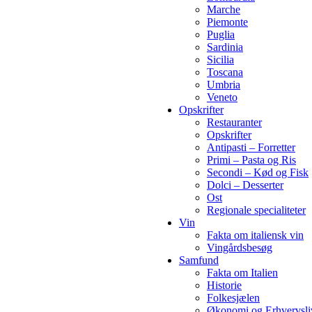
Marche
Piemonte
Puglia
Sardinia
Sicilia
Toscana
Umbria
Veneto
Opskrifter
Restauranter
Opskrifter
Antipasti – Forretter
Primi – Pasta og Ris
Secondi – Kød og Fisk
Dolci – Desserter
Ost
Regionale specialiteter
Vin
Fakta om italiensk vin
Vingårdsbesøg
Samfund
Fakta om Italien
Historie
Folkesjælen
Økonomi og Erhvervsli