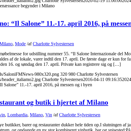
s/header_italiamo2.jpg
Charlotte Sylvestersen
2020-02-19 11:00:00
2024
renæssance begynder i Milano
o: “Il Salone” 11.-17. april 2016, på messen
Milano
,
Mode
/
af
Charlotte Sylvestersen
møbelmesse for udstilling nummer 55. “Il Salone Internazionale del Mo
des af de lokale, varer indtil den 17. april. De første dage er kun for fa
en 16. og søndag den 17. april. Private kan registrere sig og […]
loads/SaloniFMNews-980x320.png
320
980
Charlotte Sylvestersen
s/header_italiamo2.jpg
Charlotte Sylvestersen
2016-04-11 09:16:35
2024
l Salone” 11.-17. april 2016, på messen og i byen
staurant og butik i hjertet af Milano
vin
,
Lombardia
,
Milano
,
Vin
/
af
Charlotte Sylvestersen
e butikker, barer og restauranter dukker hele tiden op.I slutningen af j
trum, og opdagede en ny stor kombineret vinbutik, bar og spisested:P