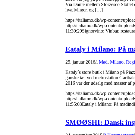
Via Dante mellem Sforzesco Slottet 
hvælvinger, og […]
https://italiamo.dk/wp-content/upl
http://italiamo.dk/wp-content/upload
11:30:29
Signorvino: Vinbar, restaura
Eataly i Milano: På m
25. januar 2016
/
i
Mad
,
Milano
,
Regi
Eataly´s store butik i Milano på Pia
ganske tæt ved metrostation Garibald
2016 var der udsalg med masser af pr
https://italiamo.dk/wp-content/uplo
http://italiamo.dk/wp-content/upload
11:55:03
Eataly i Milano: På madindk
SMØØSHI: Dansk inspi