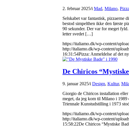
2. februar 2025
/
i
Mad
,
Milano
,
Pizz
Selskabet var fantastisk, pizzaerne d
bestod simpelthen ikke den første p
90 sekunder. Der var for meget fyld
letter svedet […]
https://italiamo.dk/wp-content/upl
http://italiamo.dk/wp-content/upload
16:31:54
Pizza: Anmeldelse af det nye
De Chiricos “Mystiske
9. januar 2025
/
i
Design
,
Kultur
,
Mil
Giorgio de Chiricos installation elle
meget, da jeg kom til Milano i 1989
Triennale Kunstudstilling i 1973 st
https://italiamo.dk/wp-content/uplo
http://italiamo.dk/wp-content/upload
15:58:22
De Chiricos “Mystiske Bad