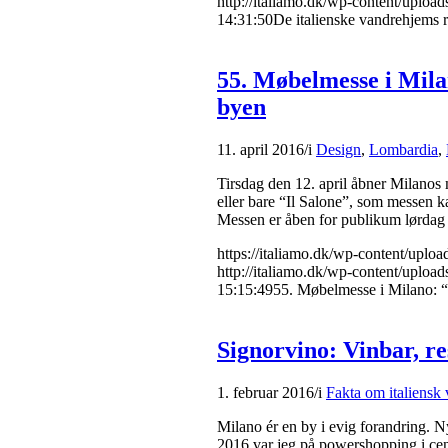
http://italiamo.dk/wp-content/upload
14:31:50
De italienske vandrehjems 
55. Møbelmesse i Milan
byen
11. april 2016
/
i
Design
,
Lombardia
,
Tirsdag den 12. april åbner Milanos 
eller bare “Il Salone”, som messen kal
Messen er åben for publikum lørdag d
https://italiamo.dk/wp-content/up
http://italiamo.dk/wp-content/upload
15:15:49
55. Møbelmesse i Milano: “I
Signorvino: Vinbar, re
1. februar 2016
/
i
Fakta om italiensk 
Milano ér en by i evig forandring. Ny
2016 var jeg på powershopping i cen