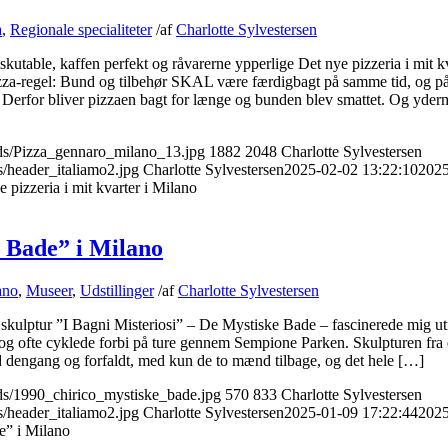
a
,
Regionale specialiteter
/
af
Charlotte Sylvestersen
iskutable, kaffen perfekt og råvarerne ypperlige Det nye pizzeria i mit k
izza-regel: Bund og tilbehør SKAL være færdigbagt på samme tid, og p
. Derfor bliver pizzaen bagt for længe og bunden blev smattet. Og yder
oads/Pizza_gennaro_milano_13.jpg
1882
2048
Charlotte Sylvestersen
s/header_italiamo2.jpg
Charlotte Sylvestersen
2025-02-02 13:22:10
2025
 pizzeria i mit kvarter i Milano
 Bade” i Milano
ano
,
Museer
,
Udstillinger
/
af
Charlotte Sylvestersen
r skulptur ”I Bagni Misteriosi” – De Mystiske Bade – fascinerede mig ut
 og ofte cyklede forbi på ture gennem Sempione Parken. Skulpturen fra
od dengang og forfaldt, med kun de to mænd tilbage, og det hele […]
ads/1990_chirico_mystiske_bade.jpg
570
833
Charlotte Sylvestersen
s/header_italiamo2.jpg
Charlotte Sylvestersen
2025-01-09 17:22:44
2025
e” i Milano