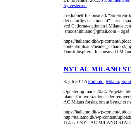
24. november 2015
/
0 Kommentarer
/
Sylvestersen
Tredobbelt-fusionsmad: “Smørrebrød
det naturligvis “smooshi” – er en spæ
ved Cadorna-stationen i Milanos cen
smooshimilano@gmail.com – også ud
https://italiamo.dk/wp-content/uplo
content/uploads/header_italiamo2.jp
Dansk inspireret fusionsmad i Milan
NYT AC MILANO ST
8. juli 2015
/
i
Fodbold
,
Milano
,
Spor
Opdatering marts 2024: Projektet ble
planer for nye stadions eller renove
AC Milans forslag om at bygge et n
https://italiamo.dk/wp-content/upl
http://italiamo.dk/wp-content/upload
11:52:16
NYT AC MILANO STAD