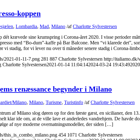
presso-koppen
esjælen
,
Lombardia
,
Mad
,
Milano
/
af
Charlotte Sylvestersen
p dét krævede sine krumspring i Corona-året 2020. I visse perioder måt
espresso med “Bo-dum”-kaffe på Bar Balcone. Men “vi klarede det”, so
r vi stadig, for vi lever nu over ti måneder senere stadig i Corona-limb
ads/2021-01-11-7.png
281
887
Charlotte Sylvestersen
http://italiamo.dk
g
Charlotte Sylvestersen
2021-01-14 11:04:14
2024-03-24 19:43:49
2020
jems renæssance begynder i Milano
rdiet/Milano
,
Milano
,
Turisme
,
Turistinfo
/
af
Charlotte Sylvestersen
trum af Milano slog døren op for den første gæst, en sicilianer, den 13
lt klar ide om, at de ville lave et anderledes vandrehjem. De havde 
 bølge af nye moderne overnatningsmodeller, der siden […]
ads/this_is_combo_milano.png
454
1071
Charlotte Sylvestersen