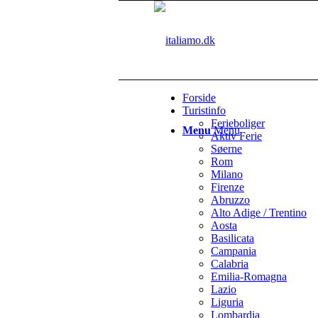
Forside
Turistinfo
Ferieboliger
Menu
Menu
Aktiv Ferie
Søerne
Rom
Milano
Firenze
Abruzzo
Alto Adige / Trentino
Aosta
Basilicata
Campania
Calabria
Emilia-Romagna
Lazio
Liguria
Lombardia