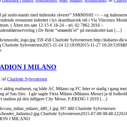
i
Danmark i Italien
,
Highlighted
,
Mad
,
Milano
,
Restauranter
/
af
Charlot
 på sushi-manér med italienske råverer” SMØØSHI >> – og italienerne
ndende restaurant indrettet i lys skandinavisk stil i Via Vincenzo Monti
trum. ( Åben tirs-søn 12-15 6 18-24 – tel. 02 7862 2016 –
enddørsservering ) De fleste “smøøshi´er” på menukortet kan […]
ads/smooshi_logo.jpg
359
458
Charlotte Sylvestersen
http://italiamo.dk/
g
Charlotte Sylvestersen
2015-11-24 12:18:09
2015-11-27 10:20:53
SMØ
o
ADION I MILANO
t
/
af
Charlotte Sylvestersen
v aldrig realiseret, og både AC Milano og FC Inter er stadig i gang me
ring af San Siro. I går sagde Fiera Milano (Milanos Messe) ja til fodbo
yt stadion på den tidligere City Messe. FÆRDIG I 2019 […]
oads/casa_milan_milano_480_1.jpg
397
480
Charlotte Sylvestersen
s/header_italiamo2.jpg
Charlotte Sylvestersen
2015-07-08 08:48:22
2024
ION I MILANO