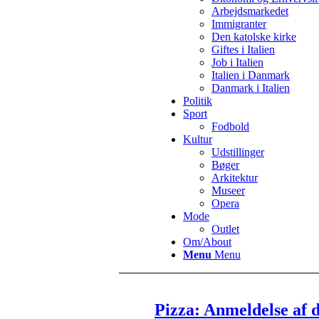
Arbejdsmarkedet
Immigranter
Den katolske kirke
Giftes i Italien
Job i Italien
Italien i Danmark
Danmark i Italien
Politik
Sport
Fodbold
Kultur
Udstillinger
Bøger
Arkitektur
Museer
Opera
Mode
Outlet
Om/About
Menu
Menu
Pizza: Anmeldelse af d