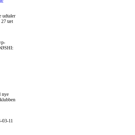
te
 udtaler
 27 tæt
wp-
ØSHI:
d nye
ldklubben
-03-11