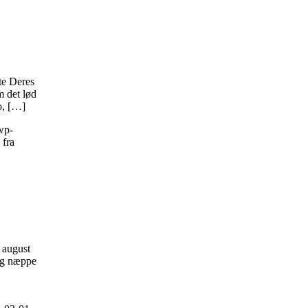
te Deres
m det lød
o, […]
/wp-
 fra
. august
dog næppe