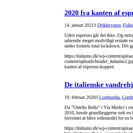
2020 fra kanten af es
14. januar 2021
/
i
Drikkevaner
,
Folk
Uden espresso går det ikke. Og neto
udsendte meget modvilligt erstatte 
under forårets total lockdown. Dét gø
https://italiamo.dk/wp-content/uplo
content/uploads/header_italiamo2.jp
kanten af espresso-koppen
De italienske vandreh
19. februar 2020
/
i
Lombardia
,
Lomba
Da ”Ostello Bello” i Via Medici i cen
2010, havde grundlæggerne nok en he
forventet at blive rollemodel for en
https://italiamo.dk/wp-content/uplo