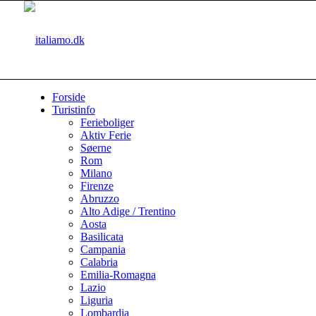
Forside
Turistinfo
Ferieboliger
Aktiv Ferie
Søerne
Rom
Milano
Firenze
Abruzzo
Alto Adige / Trentino
Aosta
Basilicata
Campania
Calabria
Emilia-Romagna
Lazio
Liguria
Lombardia