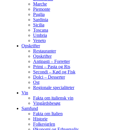
Marche
Piemonte
Puglia
Sardinia
Sicilia
Toscana
Umbria
Veneto
Opskrifter
Restauranter
Opskrifter
Antipasti – Forretter
Primi – Pasta og Ris
Secondi – Kød og Fisk
Dolci – Desserter
Ost
Regionale specialiteter
Vin
Fakta om italiensk vin
Vingårdsbesøg
Samfund
Fakta om Italien
Historie
Folkesjælen
Økonomi og Erhvervsliv