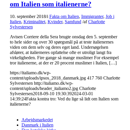
om Italien som italienerne?
10. september 2018
/
i
Fakta om Italien
,
Immigranter
,
Job i
Italien
,
Kriminalitet
,
Kvinder
,
Samfund
/
af
Charlotte
Sylvestersen
Avisen Corriere della Sera brugte onsdag den 5. september
to hele sider og over 30 spørgsmål på at teste italienernes
viden om dem selv og deres eget land. Undersøgelsen
afslører, at italierneres opfattelse ofte er utroligt langt fra
virkeligheden. Fire gange så mange muslimer For eksempel
tror italienerne, at der er 20 procent muslimer i Italien, […]
https://italiamo.dk/wp-
content/uploads/ipsos_2018_danmark.jpg
417
760
Charlotte
Sylvestersen
http://italiamo.dk/wp-
content/uploads/header_italiamo2.jpg
Charlotte
Sylvestersen
2018-09-10 19:30:39
2024-03-01
14:39:24
Fakta kontra tro: Ved du lige så lidt om Italien som
italienerne?
Arbejdsmarkedet
Danmark i Italien