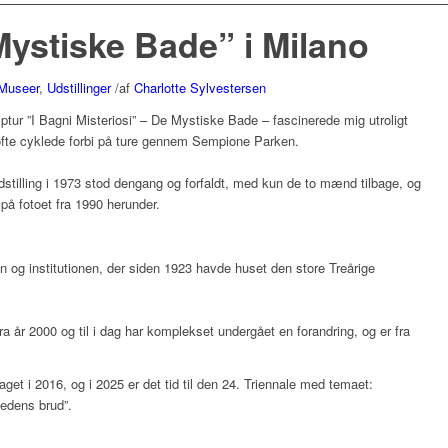
Mystiske Bade” i Milano
Museer
,
Udstillinger
/
af
Charlotte Sylvestersen
ulptur ”I Bagni Misteriosi” – De Mystiske Bade – fascinerede mig utroligt
 ofte cyklede forbi på ture gennem Sempione Parken.
dstilling i 1973 stod dengang og forfaldt, med kun de to mænd tilbage, og
å fotoet fra 1990 herunder.
n og institutionen, der siden 1923 havde huset den store Treårige
ra år 2000 og til i dag har komplekset undergået en forandring, og er fra
taget i 2016, og i 2025 er det tid til den 24. Triennale med temaet:
edens brud”.