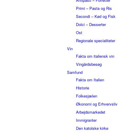
Antipasti – Forretter
Primi – Pasta og Ris
Secondi – Kød og Fisk
Dolci – Desserter
Ost
Regionale specialiteter
Vin
Fakta om italiensk vin
Vingårdsbesøg
Samfund
Fakta om Italien
Historie
Folkesjælen
Økonomi og Erhvervsliv
Arbejdsmarkedet
Immigranter
Den katolske kirke