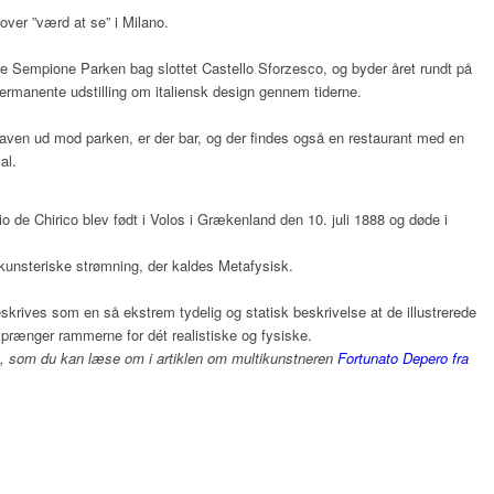
 over ”værd at se” i Milano.
e Sempione Parken bag slottet Castello Sforzesco, og byder året rundt på
permanente udstilling om italiensk design gennem tiderne.
haven ud mod parken, er der bar, og der findes også en restaurant med en
al.
io de Chirico blev født i Volos i Grækenland den 10. juli 1888 og døde i
kunsteriske strømning, der kaldes Metafysisk.
krives som en så ekstrem tydelig og statisk beskrivelse at de illustrerede
prænger rammerne for dét realistiske og fysiske.
, som du kan læse om i artiklen om multikunstneren
Fortunato Depero fra