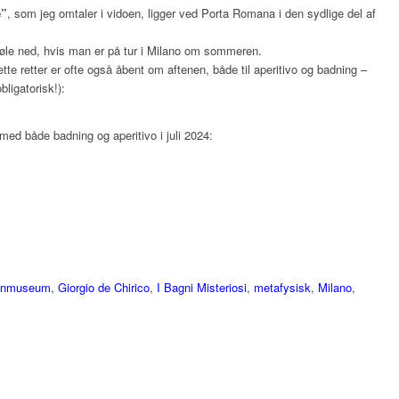
e”
, som jeg omtaler i vidoen, ligger ved Porta Romana i den sydlige del af
 køle ned, hvis man er på tur i Milano om sommeren.
e retter er ofte også åbent om aftenen, både til aperitivo og badning –
ligatorisk!):
med både badning og aperitivo i juli 2024:
gnmuseum
,
Giorgio de Chirico
,
I Bagni Misteriosi
,
metafysisk
,
Milano
,