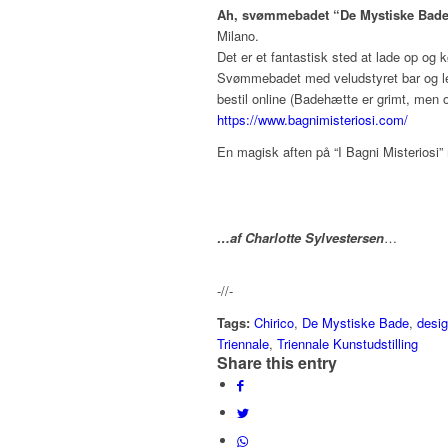
Ah, svømmebadet “De Mystiske Bad
Milano.
Det er et fantastisk sted at lade op og
Svømmebadet med veludstyret bar og lett
bestil online (Badehætte er grimt, men ob
https://www.bagnimisteriosi.com/
En magisk aften på “I Bagni Misteriosi” 
…af
Charlotte Sylvestersen
…
-//-
Tags:
Chirico
,
De Mystiske Bade
,
desi
Triennale
,
Triennale Kunstudstilling
Share this entry