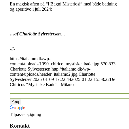
En magisk aften på “I Bagni Misteriosi” med både badning
og aperitivo i juli 2024:
…af
Charlotte Sylvestersen
…
-//-
https://italiamo.dk/wp-
content/uploads/1990_chirico_mystiske_bade.jpg
570
833
Charlotte Sylvestersen
http://italiamo.dk/wp-
content/uploads/header_italiamo2.jpg
Charlotte
Sylvestersen
2025-01-09 17:22:44
2025-01-22 15:58:22
De
Chiricos “Mystiske Bade” i Milano
Tilpasset søgning
Kontakt