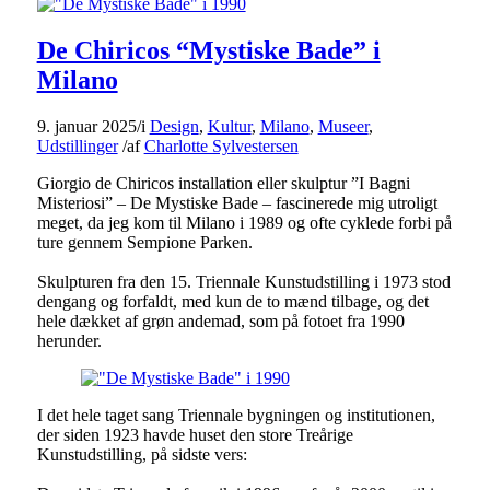
De Chiricos “Mystiske Bade” i
Milano
9. januar 2025
/
i
Design
,
Kultur
,
Milano
,
Museer
,
Udstillinger
/
af
Charlotte Sylvestersen
Giorgio de Chiricos installation eller skulptur ”I Bagni
Misteriosi” – De Mystiske Bade – fascinerede mig utroligt
meget, da jeg kom til Milano i 1989 og ofte cyklede forbi på
ture gennem Sempione Parken.
Skulpturen fra den 15. Triennale Kunstudstilling i 1973 stod
dengang og forfaldt, med kun de to mænd tilbage, og det
hele dækket af grøn andemad, som på fotoet fra 1990
herunder.
I det hele taget sang Triennale bygningen og institutionen,
der siden 1923 havde huset den store Treårige
Kunstudstilling, på sidste vers: