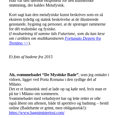
Han var den førende eksponent for den kunsteriske
strømning, der kaldes Metafysisk.
Kort sagt kan den metafysiske kunst beskrives som en så
ekstrem tydelig og statisk beskrivelse at de illustrerede
genstande, bygning og personer, at de sprænger rammerne
for dét realistiske og fysiske.
(
I modsætning til samme tids Futurisme, som du kan læse
om i artiklen om multikunstneren
Fortunato Depero fra
Trentino
>>
).
Et foto af badene fra 2015
Ah, svømmebadet “De Mystiske Bade”
, som jeg omtaler i
vidoen, ligger ved Porta Romana i den sydlige del af
Milano.
Det er et fantastisk sted at lade op og køle ned, hvis man er
på tur i Milano om sommeren.
Svømmebadet med veludstyret bar og lette retter er ofte
også åbent om aftenen, både til aperitivo og badning – bestil
online (Badehætte er grimt, men obligatorisk!):
https://www.bagnimisteriosi.com/