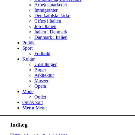
Arbejdsmarkedet
Immigranter
Den katolske kirke
Giftes i Italien
Job i Italien
Italien i Danmark
Danmark i Italien
Politik
Sport
Fodbold
Kultur
Udstillinger
Bøger
Arkitektur
Museer
Opera
Mode
Outlet
Om/About
Menu
Menu
Indlæg