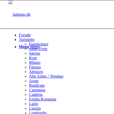
Forside
Turistinfo
Ferieboliger
Menu
Menu
Aktiv Ferie
Søerne
Rom
Milano
Firenze
Abruzzo
Alto Adige / Trentino
Aosta
Basilicata
Campania
Calabria
Emilia-Romagna
Lazio
Liguria
Lombardia