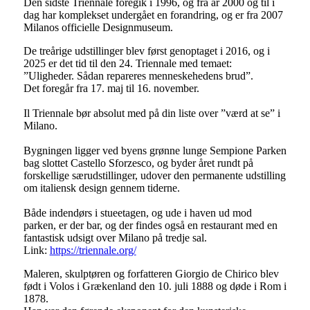
Den sidste Triennale foregik i 1996, og fra år 2000 og til i
dag har komplekset undergået en forandring, og er fra 2007
Milanos officielle Designmuseum.
De treårige udstillinger blev først genoptaget i 2016, og i
2025 er det tid til den 24. Triennale med temaet:
”Uligheder. Sådan repareres menneskehedens brud”.
Det foregår fra 17. maj til 16. november.
Il Triennale bør absolut med på din liste over ”værd at se” i
Milano.
Bygningen ligger ved byens grønne lunge Sempione Parken
bag slottet Castello Sforzesco, og byder året rundt på
forskellige særudstillinger, udover den permanente udstilling
om italiensk design gennem tiderne.
Både indendørs i stueetagen, og ude i haven ud mod
parken, er der bar, og der findes også en restaurant med en
fantastisk udsigt over Milano på tredje sal.
Link:
https://triennale.org/
Maleren, skulptøren og forfatteren Giorgio de Chirico blev
født i Volos i Grækenland den 10. juli 1888 og døde i Rom i
1878.