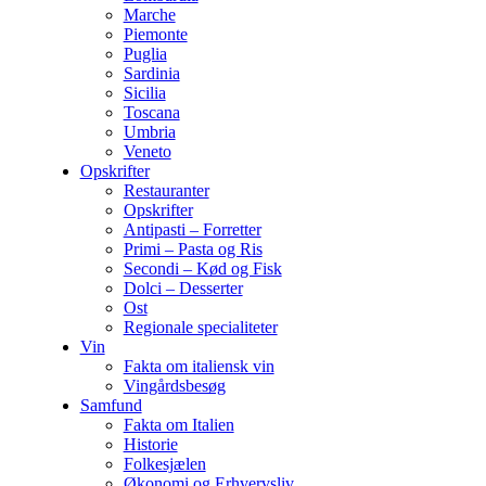
Marche
Piemonte
Puglia
Sardinia
Sicilia
Toscana
Umbria
Veneto
Opskrifter
Restauranter
Opskrifter
Antipasti – Forretter
Primi – Pasta og Ris
Secondi – Kød og Fisk
Dolci – Desserter
Ost
Regionale specialiteter
Vin
Fakta om italiensk vin
Vingårdsbesøg
Samfund
Fakta om Italien
Historie
Folkesjælen
Økonomi og Erhvervsliv