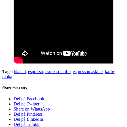
Tags:
bialetti
,
espresso
,
espresso kaffe
,
espressomaskine
,
kaffe
,
moka
Share this entry
Del på Facebook
Del på Twitter
Share on WhatsApp
Del på Pinterest
Del på LinkedIn
Del på Tumblr