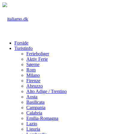
Forside
Turistinfo
Ferieboliger
Aktiv Ferie
Søerne
Rom
Milano
Firenze
Abruzzo
Alto Adige / Trentino
Aosta
Basilicata
Campania
Calabria
Emilia-Romagna
Lazio
Liguria