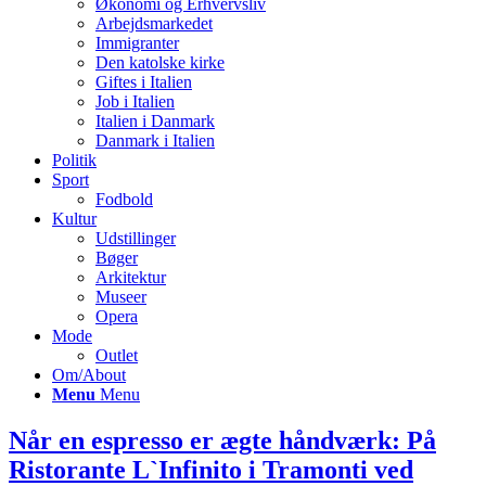
Økonomi og Erhvervsliv
Arbejdsmarkedet
Immigranter
Den katolske kirke
Giftes i Italien
Job i Italien
Italien i Danmark
Danmark i Italien
Politik
Sport
Fodbold
Kultur
Udstillinger
Bøger
Arkitektur
Museer
Opera
Mode
Outlet
Om/About
Menu
Menu
Når en espresso er ægte håndværk: På
Ristorante L`Infinito i Tramonti ved