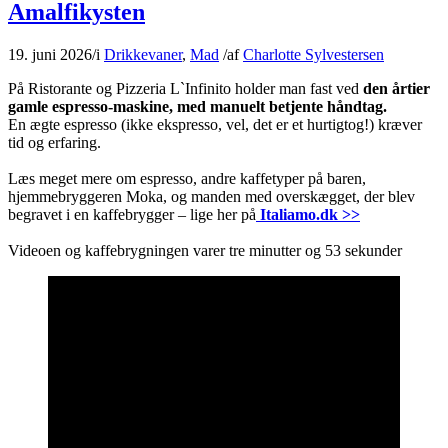
Amalfikysten
19. juni 2026
/
i
Drikkevaner
,
Mad
/
af
Charlotte Sylvestersen
På Ristorante og Pizzeria L`Infinito holder man fast ved
den årtier
gamle espresso-maskine, med manuelt betjente håndtag.
En ægte espresso (ikke ekspresso, vel, det er et hurtigtog!) kræver
tid og erfaring.
Læs meget mere om espresso, andre kaffetyper på baren,
hjemmebryggeren Moka, og manden med overskægget, der blev
begravet i en kaffebrygger – lige her på
Italiamo.dk >>
Videoen og kaffebrygningen varer tre minutter og 53 sekunder