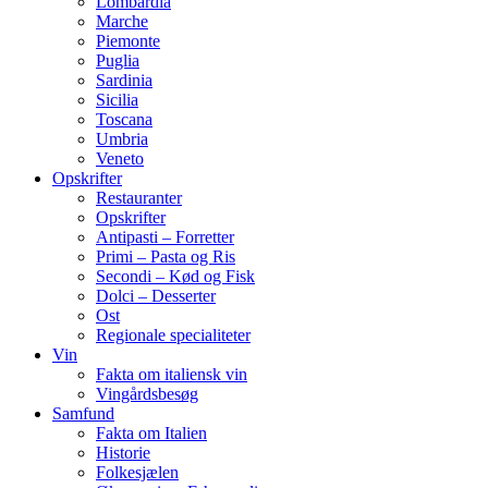
Lombardia
Marche
Piemonte
Puglia
Sardinia
Sicilia
Toscana
Umbria
Veneto
Opskrifter
Restauranter
Opskrifter
Antipasti – Forretter
Primi – Pasta og Ris
Secondi – Kød og Fisk
Dolci – Desserter
Ost
Regionale specialiteter
Vin
Fakta om italiensk vin
Vingårdsbesøg
Samfund
Fakta om Italien
Historie
Folkesjælen