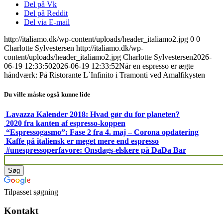
Del på Vk
Del på Reddit
Del via E-mail
http://italiamo.dk/wp-content/uploads/header_italiamo2.jpg
0
0
Charlotte Sylvestersen
http://italiamo.dk/wp-
content/uploads/header_italiamo2.jpg
Charlotte Sylvestersen
2026-
06-19 12:33:50
2026-06-19 12:33:52
Når en espresso er ægte
håndværk: På Ristorante L`Infinito i Tramonti ved Amalfikysten
Du ville måske også kunne lide
Lavazza Kalender 2018: Hvad gør du for planeten?
2020 fra kanten af espresso-koppen
“Espressogasmo”: Fase 2 fra 4. maj – Corona opdatering
Kaffe på italiensk er meget mere end espresso
#unespressoperfavore: Onsdags-elskere på DaDa Bar
Tilpasset søgning
Kontakt