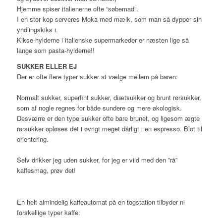
Hjemme spiser italienerne ofte “søbemad”.
I en stor kop serveres Moka med mælk, som man så dypper sin
yndlingskiks i.
Kikse-hylderne i italienske supermarkeder er næsten lige så
lange som pasta-hylderne!!
SUKKER ELLER EJ
Der er ofte flere typer sukker at vælge mellem på baren:
Normalt sukker, superfint sukker, diætsukker og brunt rørsukker,
som af nogle regnes for både sundere og mere økologisk.
Desværre er den type sukker ofte bare brunet, og ligesom ægte
rørsukker opløses det i øvrigt meget dårligt i en espresso. Blot til
orientering.
Selv drikker jeg uden sukker, for jeg er vild med den ”rå”
kaffesmag, prøv det!
En helt almindelig kaffeautomat på en togstation tilbyder ni
forskellige typer kaffe: