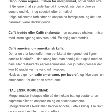
Cappuccino regnes i Italien for morgenmad,
og vil derfor ofte
få tjenerne til at se underlige ud i hovedet, når den ordineres
senere end kl. 11 og specielt efter et måltid!
Ifølge italienerne forhindrer en cappucino fordøjelsen, og det kan
nærmest være dødbringende.
Caffè freddo eller Caffè shakerato
– en espresso shakes i mixer
med isterninger og serveres kold. En dejlig sommerdrik
Caffè americano – amerikansk kaffe.
Det er en stor kop kaffe, men tro ikke af den grund, det ligner
danske filterkaffe – den smag kan man nemlig ikke opnå med en
bars eller restaurants espressomaskine, der jo netop presser det
kun 90 grader varme vand ud i koppen.
Husk at sige
“un caffé americano, per favore”
, og ikke bare “un
americano”, for det er en stærk drink!
ITALIENSK MORGENMAD
Morgenmaden indtages ofte på den lokale bar, og består af en
espresso eller en cappuccino og en brioche/cornetto.
(Morgenbrødet i Norditalien hedder brioche, udtale briosj. Fra Rom
og sydover bestiller man cornetto.)