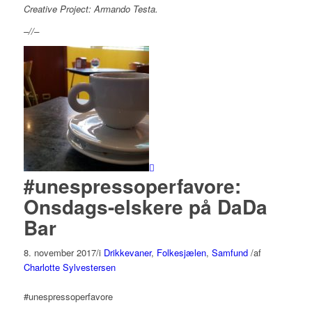
Creative Project: Armando Testa.
–//–
#unespressoperfavore:
Onsdags-elskere på DaDa
Bar
8. november 2017
/
i
Drikkevaner
,
Folkesjælen
,
Samfund
/
af
Charlotte Sylvestersen
#
unespressoperfavore