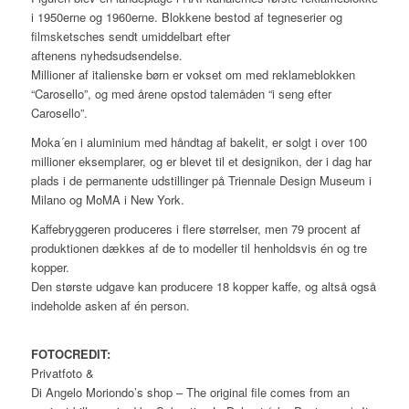
i 1950erne og 1960erne. Blokkene bestod af tegneserier og
filmsketsches sendt umiddelbart efter
aftenens nyhedsudsendelse.
Millioner af italienske børn er vokset om med reklameblokken
“Carosello”, og med årene opstod talemåden “i seng efter
Carosello”.
Moka´en i aluminium med håndtag af bakelit, er solgt i over 100
millioner eksemplarer, og er blevet til et designikon, der i dag har
plads i de permanente udstillinger på Triennale Design Museum i
Milano og MoMA i New York.
Kaffebryggeren produceres i flere størrelser, men 79 procent af
produktionen dækkes af de to modeller til henholdsvis én og tre
kopper.
Den største udgave kan producere 18 kopper kaffe, og altså også
indeholde asken af én person.
FOTOCREDIT:
Privatfoto &
Di Angelo Moriondo’s shop – The original file comes from an