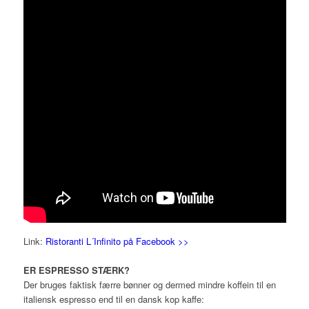
Link:
Ristoranti L´Infinito på Facebook >>
ER ESPRESSO STÆRK?
Der bruges faktisk færre bønner og dermed mindre koffein til en
italiensk espresso end til en dansk kop kaffe: