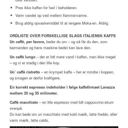
Pres ikke kaffen for fast i beholderen.
Varm vandet op ved mellem flamme/varme.
Brug aldrig opvaskemiddel til at rengøre Moka-en. Aldrig.
ORDLISTE OVER FORSKELLIGE SLAGS ITALIENSK KAFFE
Un caffè, per favore,
beder du om – og så får du den, som
barmanden og hans maskine bedst kan lave den.
Un caffè lungo
– der er lidt mere vand i kaffen, men ikke meget
– og vi er stadig i den lille kop.
Un’ caffè ristretto
– en krympet kaffe – her er mindre i koppen,
og smagen er derfor kraftigere.
En korrekt espresso indeholder i følge kaffefirmaet Lavazza
mellem 20 og 35 milimeter.
Caffè macchiato
– en lille espresso med lidt cappuccino-skum
ovenpå.
Du kan bede om un macchiato med kold mælk, latte freddo, eller
varm mælk, latte caldo.