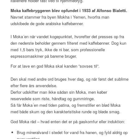
italienere holder fast ved til hjemmebryg.
Moka kaffebryggeren blev opfundet i 1933 af Alfonso Bialetti.
Navnet stammer fra byen Mokha i Yemen, hvorfra man
udskibede de gode arabiske kaffebønner.
I Moka´en når vandet kogepunktet, hvorefter det presses op fra
den nederste beholder gennem filteret med kaffebønner. Dog kun
med 1,5 bars tryk, ikke de ni bar, som professionelle
espressomaskiner på barerne bruger.
For at lave en god Moka skal kanden ”sovses til”.
Den skal med andre ord bruges hver dag, og når først det sublime
efter flere års anvendelse.
Derfor udskifter man ikke sådan sin Moka, men køber
reservedele som riste, håndtag og gummiringe.
Så får Moka´en med tiden patina, og fremstiller en blød Moka
med både skum og den karakteristiske runde og bløde smag.
God Moka råd – hvad enten det er på gaskomfur eller induktion:
Brug mineralvand i stedet for vand fra hanen, og fyld aldrig op
over ventilen.