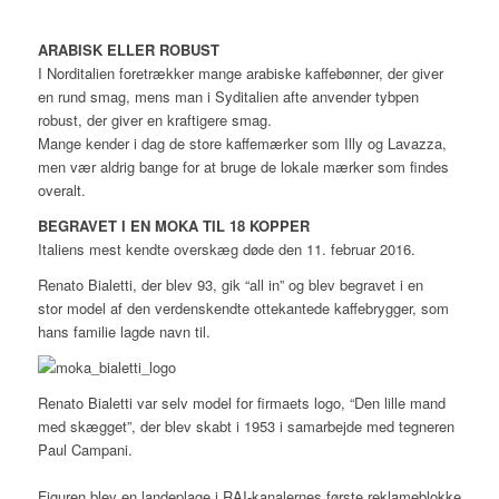
ARABISK ELLER ROBUST
I Norditalien foretrækker mange arabiske kaffebønner, der giver
en rund smag, mens man i Syditalien afte anvender tybpen
robust, der giver en kraftigere smag.
Mange kender i dag de store kaffemærker som Illy og Lavazza,
men vær aldrig bange for at bruge de lokale mærker som findes
overalt.
BEGRAVET I EN MOKA TIL 18 KOPPER
Italiens mest kendte overskæg døde den 11. februar 2016.
Renato Bialetti, der blev 93, gik “all in” og blev begravet i en
stor model af den verdenskendte ottekantede kaffebrygger, som
hans familie lagde navn til.
Renato Bialetti var selv model for firmaets logo, “Den lille mand
med skægget”, der blev skabt i 1953 i samarbejde med tegneren
Paul Campani.
Figuren blev en landeplage i RAI-kanalernes første reklameblokke