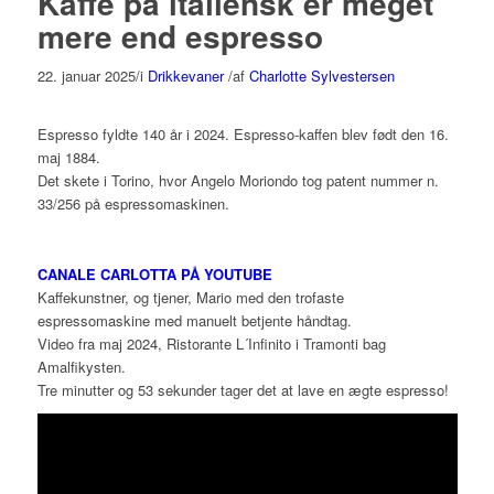
Kaffe på italiensk er meget
mere end espresso
22. januar 2025
/
i
Drikkevaner
/
af
Charlotte Sylvestersen
Espresso fyldte 140 år i 2024. Espresso-kaffen blev født den 16.
maj 1884.
Det skete i Torino, hvor Angelo Moriondo tog patent nummer n.
33/256 på espressomaskinen.
CANALE CARLOTTA PÅ YOUTUBE
Kaffekunstner, og tjener, Mario med den trofaste
espressomaskine med manuelt betjente håndtag.
Video fra maj 2024, Ristorante L´Infinito i Tramonti bag
Amalfikysten.
Tre minutter og 53 sekunder tager det at lave en ægte espresso!