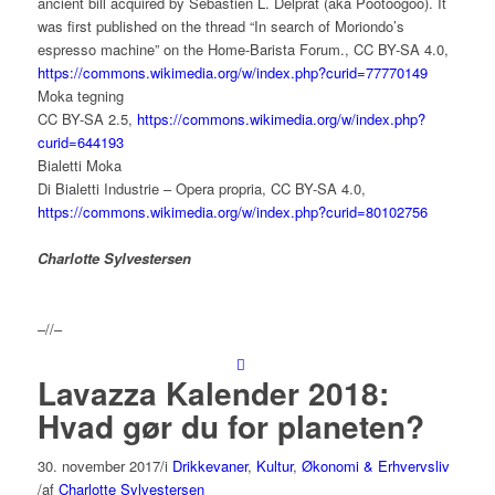
ancient bill acquired by Sebastien L. Delprat (aka Pootoogoo). It
was first published on the thread “In search of Moriondo’s
espresso machine” on the Home-Barista Forum., CC BY-SA 4.0,
https://commons.wikimedia.org/w/index.php?curid=77770149
Moka tegning
CC BY-SA 2.5,
https://commons.wikimedia.org/w/index.php?
curid=644193
Bialetti Moka
Di Bialetti Industrie – Opera propria, CC BY-SA 4.0,
https://commons.wikimedia.org/w/index.php?curid=80102756
Charlotte Sylvestersen
–//–
Lavazza Kalender 2018:
Hvad gør du for planeten?
30. november 2017
/
i
Drikkevaner
,
Kultur
,
Økonomi & Erhvervsliv
/
af
Charlotte Sylvestersen