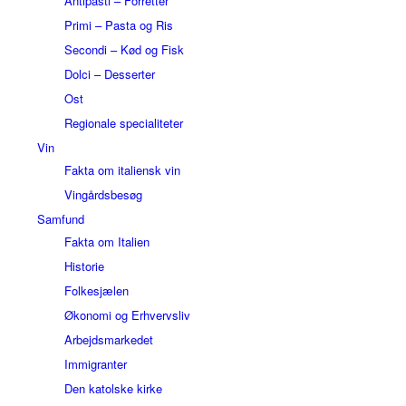
Antipasti – Forretter
Primi – Pasta og Ris
Secondi – Kød og Fisk
Dolci – Desserter
Ost
Regionale specialiteter
Vin
Fakta om italiensk vin
Vingårdsbesøg
Samfund
Fakta om Italien
Historie
Folkesjælen
Økonomi og Erhvervsliv
Arbejdsmarkedet
Immigranter
Den katolske kirke