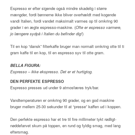
Espresso er efter sigende også mindre skadelig i større
mængder, fordi bønnerne ikke bliver overhældt med kogende
vandi Italien, fordi vandet maksimalt varmes op til omkring 90
grader i en ægte espresso-maskine. (
Ofte er espresso varmere,
jo længere sydpå i Italien du befinder dig!
)
Til en kop “dansk” filterkaffe bruger man normalt omkring otte til ti
gram kaffe til en kop, til en espresso syv til otte gram.
BELLA FIGURA:
Espresso – ikke ekspresso. Det er et hurtigtog.
DEN PERFEKTE ESPRESSO
Espresso presses ud under 9 atmosfæres tryk/bar.
Vandtemperaturen er omkring 90 grader, og en god maskine
bruger mellem 25-30 sekunder til at “presse” kaffen ud i koppen.
Den perfekte espresso har et tre til fire millimeter tykt rødligt-
nøddefarvet skum på toppen, en rund og fyldig smag, med lang
eftersmag.