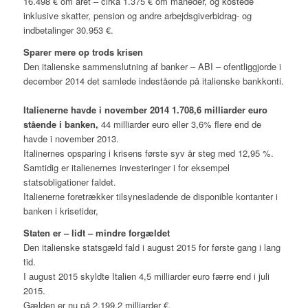
16.498 € om året – cirka 1.375 € om måneder, og kostede
inklusive skatter, pension og andre arbejdsgiverbidrag- og
indbetalinger 30.953 €.
Sparer mere op trods krisen
Den italienske sammenslutning af banker – ABI – ofentliggjorde i
december 2014 det samlede indestående på italienske bankkonti.
Italienerne havde i november 2014 1.708,6 milliarder euro
stående i banken,
44 milliarder euro eller 3,6% flere end de
havde i november 2013.
Italinernes opsparing i krisens første syv år steg med 12,95 %.
Samtidig er italienernes investeringer i for eksempel
statsobligationer faldet.
Italienerne foretrækker tilsynesladende de disponible kontanter i
banken i krisetider,
Staten er – lidt – mindre forgældet
Den italienske statsgæld fald i august 2015 for første gang i lang
tid.
I august 2015 skyldte Italien 4,5 milliarder euro færre end i juli
2015.
Gælden er nu på 2.199,2 milliarder €.