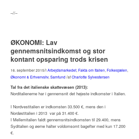
–//–
ØKONOMI: Lav
gennemsnitsindkomst og stor
kontant opsparing trods krisen
/
16. september 2015
i
Arbejdsmarkedet
,
Fakta om Italien
,
Folkesjælen
,
/
Økonomi & Erhvervsliv
,
Samfund
af
Charlotte Sylvestersen
Tal fra det italienske skattevæsen (2013):
Norditalienerne har i gennemsnit det højeste indkomster i Italien.
I Nordvestitalien er indkomsten 33.500 €, mens den i
Nordøstitalien i 2013 var på 31.400 €.
I Mellemitalien faldt gennemsnitsindkomsten til 29.400, mens
Syditalien og øerne halter voldomsomt bagefter med kun 17.200
€.