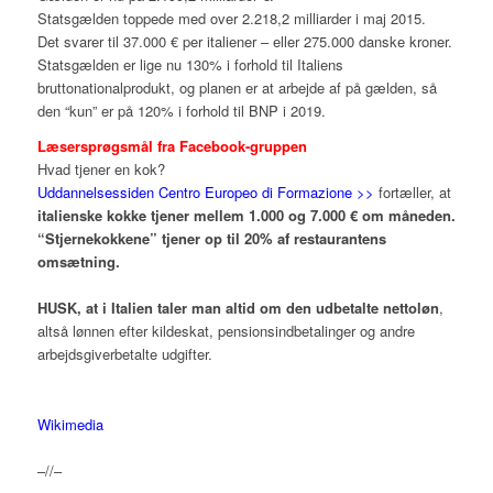
Statsgælden toppede med over 2.218,2 milliarder i maj 2015.
Det svarer til 37.000 € per italiener – eller 275.000 danske kroner.
Statsgælden er lige nu 130% i forhold til Italiens
bruttonationalprodukt, og planen er at arbejde af på gælden, så
den “kun” er på 120% i forhold til BNP i 2019.
Læsersprøgsmål fra Facebook-gruppen
Hvad tjener en kok?
Uddannelsessiden Centro Europeo di Formazione >>
fortæller, at
italienske kokke tjener mellem 1.000 og 7.000 € om måneden.
“Stjernekokkene” tjener op til 20% af restaurantens
omsætning.
HUSK,
at i Italien taler man altid om den udbetalte nettoløn
,
altså lønnen efter kildeskat, pensionsindbetalinger og andre
arbejdsgiverbetalte udgifter.
Wikimedia
–//–