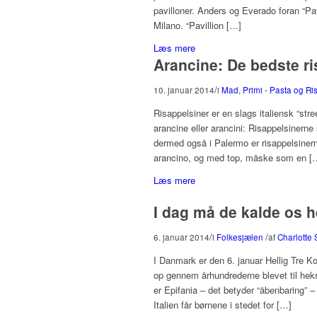
pavilloner. Anders og Everado foran “Pa
Milano. “Pavillion […]
Læs mere
Arancine: De bedste ri
/
10. januar 2014
i
Mad
,
Primi - Pasta og Ri
Risappelsiner er en slags italiensk “stre
arancine eller arancini: Risappelsinerne 
dermed også i Palermo er risappelsinern
arancino, og med top, måske som en [
Læs mere
I dag må de kalde os h
/
/
6. januar 2014
i
Folkesjælen
af
Charlotte 
I Danmark er den 6. januar Hellig Tre Ko
op gennem århundrederne blevet til he
er Epifania – det betyder “åbenbaring” 
Italien får børnene i stedet for […]