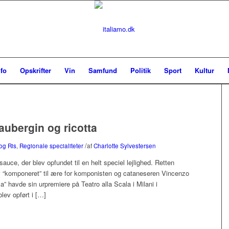
nfo
Opskrifter
Vin
Samfund
Politik
Sport
Kultur
aubergin og ricotta
/
 og Ris
,
Regionale specialiteter
af
Charlotte Sylvestersen
auce, der blev opfundet til en helt speciel lejlighed. Retten
ev “komponeret” til ære for komponisten og cataneseren Vincenzo
a” havde sin urpremiere på Teatro alla Scala i Milani i
lev opført i […]