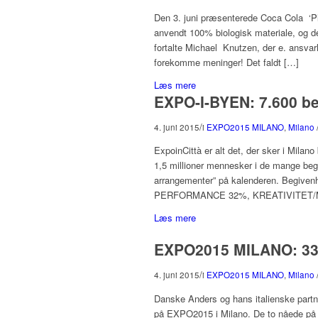
Den 3. juni præsenterede Coca Cola ‘Pl
anvendt 100% biologisk materiale, og d
fortalte Michael Knutzen, der e. ansv
forekomme meninger! Det faldt […]
Læs mere
EXPO-I-BYEN: 7.600 be
/
4. juni 2015
i
EXPO2015 MILANO
,
Milano
ExpoinCittà er alt det, der sker i Milan
1,5 millioner mennesker i de mange begi
arrangementer” på kalenderen. Begivenh
PERFORMANCE 32%, KREATIVITET/M
Læs mere
EXPO2015 MILANO: 33 u
/
4. juni 2015
i
EXPO2015 MILANO
,
Milano
Danske Anders og hans italienske partner
på EXPO2015 i Milano. De to nåede på u