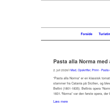
Forside
Turisti
Pasta alla Norma med 
/
2. juli 2026
i
Mad
,
Opskrifter
,
Primi - Pasta
“Pasta alla Norma” er en klassisk tomats
stammer fra Catania på Sicilien, og bl
Bellini (1801-1835). Bellinis opera “Norm
1831.“Norma” var den første opera, der b
Læs mere