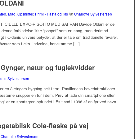
OLDANI
/
hted
,
Mad
,
Opskrifter
,
Primi - Pasta og Ris
af
Charlotte Sylvestersen
CIELLE EXPO-RISOTTO MED SAFRAN Davide Oldani er de
i denne forbindelse ikke “poppet” som en sang, men derimod
ligt i Oldanis univers betyder, at der er tale om traditionelle råvarer,
e råvarer som f.eks. indvolde, hanekamme […]
Gynger, natur og fuglekvidder
otte Sylvestersen
og er en 3-etagers bygning helt i træ. Pavillonens hovedattraktioner
gæsterne snupper en tur i dem. Prøv at lade din smartphone eller
g” er en sportsgren opfundet i Esltland i 1996 af en fyr ved navn
tabilsk Cola-flaske på vej
f
Charlotte Sylvestersen