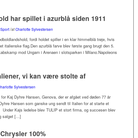
ld har spillet i azurblå siden 1911
/
,
Sport
af
Charlotte Sylvestersen
dboldlandshold, fordi holdet spiller i en klar himmelblå trøje, hvis
et italienske flag.Den azurblå farve blev første gang brugt den 5.
nskabskamp mod Ungarn i Arenaen i slotsparken i Milano.Napoleons
iener, vi kan være stolte af
harlotte Sylvestersen
d for Kaj Dyhre Hansen, Genova, der er afgået ved døden 77 år
yhre Hansen som ganske ung sendt til Italien for at starte et
 Under Kajs ledelse blev TULIP et stort firma, og succesen blev
g salget […]
ge Chrysler 100%