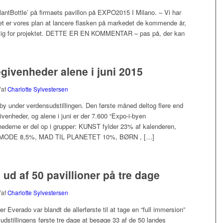
antBottle’ på firmaets pavillon på EXPO2015 I Milano. – Vi har
et er vores plan at lancere flasken på markedet de kommende år,
arlig for projektet. DETTE ER EN KOMMENTAR – pas på, der kan
givenheder alene i juni 2015
/
af
Charlotte Sylvestersen
o by under verdensudstillingen. Den første måned deltog flere end
venheder, og alene i juni er der 7.600 “Expo-i-byen
ederne er del op i grupper: KUNST fylder 23% af kalenderen,
ODE 8,5%, MAD TIL PLANETET 10%, BØRN , […]
d af 50 pavillioner på tre dage
/
af
Charlotte Sylvestersen
 Everado var blandt de allerførste til at tage en “full immersion”
dstillingens første tre dage at besøge 33 af de 50 landes