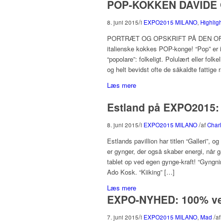
POP-KOKKEN DAVIDE 
/
8. juni 2015
i
EXPO2015 MILANO
,
Highlig
PORTRÆT OG OPSKRIFT PÅ DEN OFFI
italienske kokkes POP-konge! “Pop” er 
“popolare”: folkeligt. Polulært eller folke
og helt bevidst ofte de såkaldte fattig
Læs mere
Estland på EXPO2015: 
/
/
8. juni 2015
i
EXPO2015 MILANO
af
Charl
Estlands pavillion har titlen “Galleri”, 
er gynger, der også skaber energi, når 
tablet op ved egen gynge-kraft! “Gyngnin
Ado Kosk. “Kiiking” […]
Læs mere
EXPO-NYHED: 100% vege
/
/
7. juni 2015
i
EXPO2015 MILANO
,
Mad
a