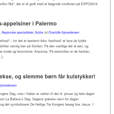
villon Nul”, der er et godt sted at begynde rundturen på EXPO2015
s-appelsiner i Palermo
/
s
,
Regionale specialiteter
,
Sicilia
af
Charlotte Sylvestersen
etfood” – for det er bestemt ikke “fastfood” at lave de fyldte
skifter nemlig køn på Sicilien: På den vestlige del af øen, og
e runde og femminine: Arancina. På østsicilien er de hankøn,
…]
ekse, og slemme børn får kulstykker!
Sylvestersen
ngers Dag, men i Italien er natten til den 6. januar og hele dagen
ksen La Befana´s Dag. Dagens græske navn for dagen
– og det symboliserer De Hellige Tre Kongers besøg hos Jesus. I