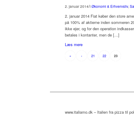
/
2. januar 2014
i
Økonomi & Erhvervsliv
,
Sa
2. januar 2014 Fiat køber den store ame
på 100% af aktierne inden sommeren 201
ikke ejer, og for den operation indkassere
betales i kontanter, men de […]
Læs mere
«
‹
21
22
23
www.italiamo.dk – Italien fra pizza til p