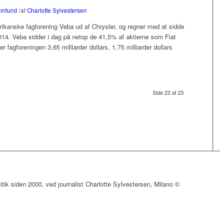
/
mfund
af
Charlotte Sylvestersen
rikanske fagforening Veba ud af Chrysler, og regner med at sidde
4. Veba sidder i dag på netop de 41,5% af aktierne som Fiat
r fagforeningen 3,65 milliarder dollars. 1,75 milliarder dollars
Side 23 af 23
olitik siden 2000, ved journalist Charlotte Sylvestersen, Milano ©