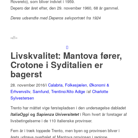
Rovereto), som bliver indviet i 1959.
Depero dør året efter, den 29. november 1960, 68 år gammel.
Deres udsendte med Deperos selvportræt fra 1924
–//–
Livskvalitet: Mantova fører,
Crotone i Syditalien er
bagerst
28. november 2016
/
i
Calabria
,
Folkesjælen
,
Økonomi &
Erhvervsliv
,
Samfund
,
Trentino/Alto Adige
/
af
Charlotte
Sylvestersen
Trento har måttet vige førstepladsen i den undersøgelse dabladet
ItaliaOggi
og
Sapienza Universitetet
i Rom hvert år foretager af
livsbetingelserne i de 110 italienske provinser.
Fem år i træk toppede Trento, men byen og provinsen bliver i
årets udgave overhalet af Mantova provinsen i regione