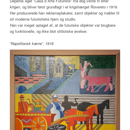
Deperos eget ”Casa d´Arte Futuriste” må dog vente til efter
krigen, og bliver først grundlagt i et krigshærget Rovereto i 1919.
Her producerede han reklameplakater, samt objekter og møbler til
sit moderne futuristiske hjem og studio.
Han var meget optaget af, at de futuriske objekter var brugbare
og funktionelle, og ikke blot stilistiske øvelser.
“Napolitansk kærre”, 1918