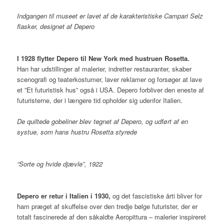
Indgangen til museet er lavet af de karakteristiske Campari Selz
flasker, designet af Depero
I 1928 flytter Depero til New York med hustruen Rosetta.
Han har udstillinger af malerier, indretter restauranter, skaber
scenografi og teaterkostumer, laver reklamer og forsøger at lave
et ”Et futuristisk hus” også i USA. Depero forbliver den eneste af
futuristerne, der i længere tid opholder sig udenfor Italien.
De quiltede gobeliner blev tegnet af Depero, og udført af en
systue, som hans hustru Rosetta styrede
“Sorte og hvide djævle”, 1922
Depero er retur i Italien i 1930,
og det fascistiske årti bliver for
ham præget af skuffelse over den tredje bølge futurister, der er
totalt fascinerede af den såkaldte Aeropittura – malerier inspireret