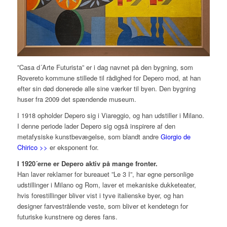
”Casa d´Arte Futurista” er i dag navnet på den bygning, som
Rovereto kommune stillede til rådighed for Depero mod, at han
efter sin død donerede alle sine værker til byen. Den bygning
huser fra 2009 det spændende museum.
I 1918 opholder Depero sig i Viareggio, og han udstiller i Milano.
I denne periode lader Depero sig også inspirere af den
metafysiske kunstbevægelse, som blandt andre
Giorgio de
Chirico >>
er eksponent for.
I 1920´erne er Depero aktiv på mange fronter.
Han laver reklamer for bureauet ”Le 3 I”, har egne personlige
udstillinger i Milano og Rom, laver et mekaniske dukketeater,
hvis forestillinger bliver vist i tyve italienske byer, og han
designer farvestrålende veste, som bliver et kendetegn for
futuriske kunstnere og deres fans.