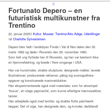
Fortunato Depero – en
futuristisk multikunstner fra
Trentino
22. januar 2025
/
i
Kultur
,
Museer
,
Trentino/Alto Adige
,
Udstillinger
/
af
Charlotte Sylvestersen
Depero blev født i landsbyen Fondo i Val di Non dalen den 30.
marts 1892 og døde i Rovereto den 29. november 1960.
Som helt ung flyttede han til Rovereto, og han var bestemt ikke
en hjemmefødning, og boede i flere omgange i USA.
Han var kunstmaler, skabte skulpturer, designede møbler, lavede
illustrationer, producerede reklamer, påtog sig scenografiske
opgaver og konstruerede marionetdukker.
Han eksperimenterede også med materialer, som for eksempel
“buxus”, en slags papmaché, som kunne efterligne træmosaikker,
tarsier.
Han arbejdede også med textiler, og skabte flotte patchwork
tæpper. Det vil sige, han designede dem, og kvinder, deriblandt