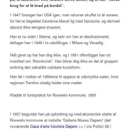
brug for at få brød på bordet”.
I 1947 forsøger han USA igen, men returner skuffet to år senere,
for her er begrebet futurisme blevet lig med fascisme, og dermed
absolut ikke længere stuerent.
Han er nu sidst i 50erne, og selv om han er desillusioneret,
deltager han i 1949 i to udstillinger, i Milano og Venedig.
Helt givet op har han dog ikke, og i 1951 offentliggør han sit
manifest om ”Atomkunst”. Han bliver dog ikke en del af gruppen
omkring den såkaldte nukleare kunstform.
Han får i midten af 1950erne til opgave at udsmykke salen, hvor
regionen Trentino stadig holder sine møder.
Kladde til turistplakat for Rovereto kommune, 1955
I 1957 begynder han på opfordring og med økonomisk støtte af
Rovereto kommune at indrette ”Galleria Museo Depero” (det
nuværende
Casa d’arte futurista Depero >>
i via Portici 38 i