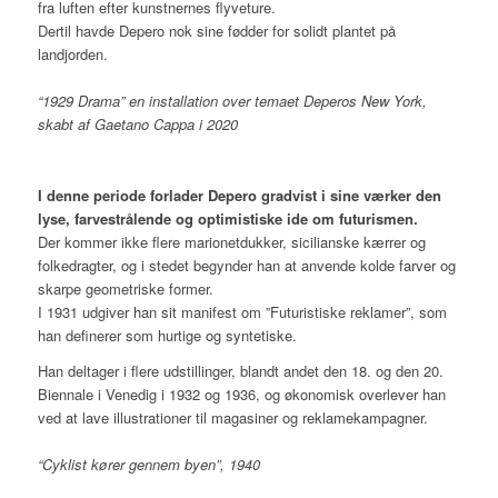
fra luften efter kunstnernes flyveture.
Dertil havde Depero nok sine fødder for solidt plantet på
landjorden.
“1929 Drama” en installation over temaet Deperos New York,
skabt af Gaetano Cappa i 2020
I denne periode forlader Depero gradvist i sine værker den
lyse, farvestrålende og optimistiske ide om futurismen.
Der kommer ikke flere marionetdukker, sicilianske kærrer og
folkedragter, og i stedet begynder han at anvende kolde farver og
skarpe geometriske former.
I 1931 udgiver han sit manifest om ”Futuristiske reklamer”, som
han definerer som hurtige og syntetiske.
Han deltager i flere udstillinger, blandt andet den 18. og den 20.
Biennale i Venedig i 1932 og 1936, og økonomisk overlever han
ved at lave illustrationer til magasiner og reklamekampagner.
“Cyklist kører gennem byen”, 1940