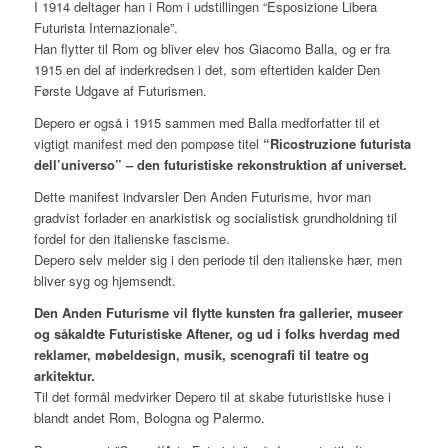
I 1914 deltager han i Rom i udstillingen “Esposizione Libera
Futurista Internazionale”.
Han flytter til Rom og bliver elev hos Giacomo Balla, og er fra
1915 en del af inderkredsen i det, som eftertiden kalder Den
Første Udgave af Futurismen.
Depero er også i 1915 sammen med Balla medforfatter til et
vigtigt manifest med den pompøse titel
“Ricostruzione futurista
dell’universo” – den futuristiske rekonstruktion af universet.
Dette manifest indvarsler Den Anden Futurisme, hvor man
gradvist forlader en anarkistisk og socialistisk grundholdning til
fordel for den italienske fascisme.
Depero selv melder sig i den periode til den italienske hær, men
bliver syg og hjemsendt.
Den Anden Futurisme vil flytte kunsten fra gallerier, museer
og såkaldte Futuristiske Aftener, og ud i folks hverdag med
reklamer, møbeldesign, musik, scenografi til teatre og
arkitektur.
Til det formål medvirker Depero til at skabe futuristiske huse i
blandt andet Rom, Bologna og Palermo.