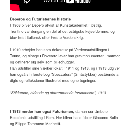
Deperos og Futuristernes historie
I 1908 bliver Depero afvist af Kunstakademiet i Østrig.
Trentino var dengang en del af det østrigske kejserdømme, og
blev først italiensk efter Første Verdenskrig.
I 1910 arbejder han som dekoratør på Verdensudstillingen i
Torino, og tilbage i Rovereto laver han gravmonumenter i marmor,
og definerer sig selv som billedhugger.
Han udstiller sine værker lokalt i 1911 og 1913, og i 1913 udgiver
han også sin første bog ”Spezzatura” (Småstykker) bestående af
digte og refleksioner illustreret med egne tegninger.
“Stikkende, bidende og skræmmende forudanelse”, 1913
I 1913 møder han også Futurismen,
da han ser Umbeto
Boccionis udstilling i Rom. Her bliver hans idoler Giacomo Balla
og Filippo Tommaso Marinetti.