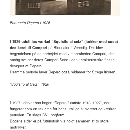
Fortunato Depero i 1926
I 1926 udstilles værket ”Squisito al selz” (lækker med soda)
dedikeret til Campari
på Biennalen i Venedig. Det blev
begyndelsen på samarbejdet med virksomheden Campari, der
stadig sælger deres Campari Soda i den karakteristiske flaske
designet af Depero.
I samme periode laver Depero også reklamer for Strega likøren.
“Squisito al Selz”, 1926
I 1927 udgiver han bogen “Depero futurista 1913–1927”, der
fungerer som en reklame for hans utallige aktiviteter og værker i
perioden. En slags CV i bogform.
Bogens sider er på futuristisk vis holdt sammen af to store
møtrikker.