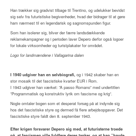
Han trækker sig gradvist tilbage til Trentino, og udelukker bevidst
sig selv fra futuristiske begivenheder, hvad der bidrager til at gøre
ham nærmest til en legendarisk og sagnomspunden figur.
Som han isolerer sig, bliver der færre landsdækkende
reklamekampagner og i perioden laver Depero derfor også logoer
for lokale virksomheder og turistplakater for området.
Logo for landmændene i Vallagarina dalen
I 1940 udgiver han en selvbiografi,
og i 1942 skaber han en
stor mosaik til det fascistiske kvarter EUR i Rom.
I 1943 udgiver han værket: ”A passo Romano” med undertitlen
”Programmatisk og konstruktiv lyrik om fascisme og krig”.
Nogle omtaler bogen som et desperat forsøg på at indynde sig
hos det fascistiske styre og dermed få flere arbejdsopgaver. Det
fascistiske styre faldt den 8. september 1943.
Efter krigen forsvarer Depero sig med, at futuristerne troede
på, at fascismen ville fuldføre deres tanker, og at han ”havde