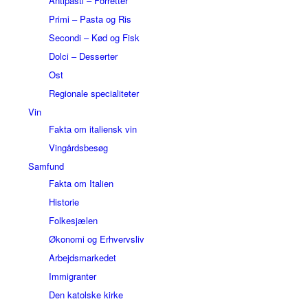
Antipasti – Forretter
Primi – Pasta og Ris
Secondi – Kød og Fisk
Dolci – Desserter
Ost
Regionale specialiteter
Vin
Fakta om italiensk vin
Vingårdsbesøg
Samfund
Fakta om Italien
Historie
Folkesjælen
Økonomi og Erhvervsliv
Arbejdsmarkedet
Immigranter
Den katolske kirke