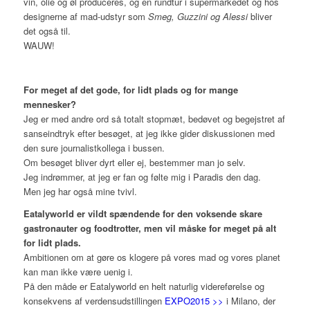
vin, olie og øl produceres, og en rundtur i supermarkedet og hos
designerne af mad-udstyr som
Smeg, Guzzini og Alessi
bliver
det også til.
WAUW!
For meget af det gode, for lidt plads og for mange
mennesker?
Jeg er med andre ord så totalt stopmæt, bedøvet og begejstret af
sanseindtryk efter besøget, at jeg ikke gider diskussionen med
den sure journalistkollega i bussen.
Om besøget bliver dyrt eller ej, bestemmer man jo selv.
Jeg indrømmer, at jeg er fan og følte mig i Paradis den dag.
Men jeg har også mine tvivl.
Eatalyworld er vildt spændende for den voksende skare
gastronauter og foodtrotter, men vil måske for meget på alt
for lidt plads.
Ambitionen om at gøre os klogere på vores mad og vores planet
kan man ikke være uenig i.
På den måde er Eatalyworld en helt naturlig videreførelse og
konsekvens af verdensudstillingen
EXPO2015 >>
i Milano, der