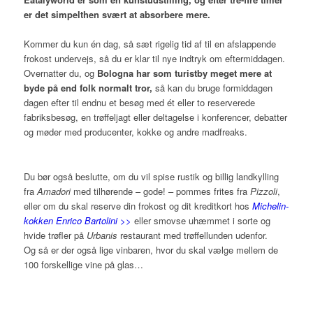
er det simpelthen svært at absorbere mere.
Kommer du kun én dag, så sæt rigelig tid af til en afslappende
frokost undervejs, så du er klar til nye indtryk om eftermiddagen.
Overnatter du, og
Bologna har som turistby meget mere at
byde på end folk normalt tror,
så kan du bruge formiddagen
dagen efter til endnu et besøg med ét eller to reserverede
fabriksbesøg, en trøffeljagt eller deltagelse i konferencer, debatter
og møder med producenter, kokke og andre madfreaks.
Du bør også beslutte, om du vil spise rustik og billig landkylling
fra
Amadori
med tilhørende – gode! – pommes frites fra
Pizzoli
,
eller om du skal reserve din frokost og dit kreditkort hos
Michelin-
kokken Enrico Bartolini >>
eller smovse uhæmmet i sorte og
hvide trøfler på
Urbanis
restaurant med trøffellunden udenfor.
Og så er der også lige vinbaren, hvor du skal vælge mellem de
100 forskellige vine på glas…