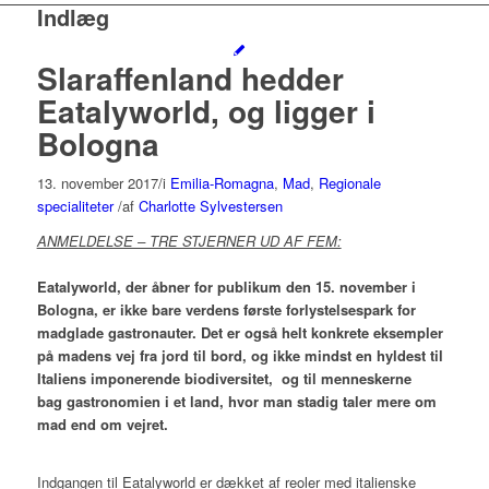
Indlæg
Slaraffenland hedder
Eatalyworld, og ligger i
Bologna
13. november 2017
/
i
Emilia-Romagna
,
Mad
,
Regionale
specialiteter
/
af
Charlotte Sylvestersen
ANMELDELSE – TRE STJERNER UD AF FEM:
Eatalyworld, der åbner for publikum den 15. november i
Bologna, er ikke bare verdens første forlystelsespark for
madglade gastronauter.
Det er også helt konkrete eksempler
på madens vej fra jord til bord, og ikke mindst en hyldest til
Italiens imponerende biodiversitet, og til menneskerne
bag gastronomien i et land, hvor man stadig taler mere om
mad end om vejret.
Indgangen til Eatalyworld er dækket af reoler med italienske