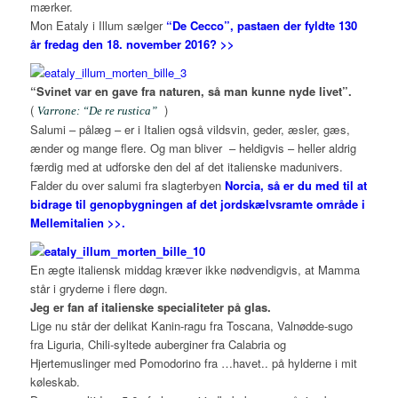
mærker.
Mon Eataly i Illum sælger
“De Cecco”, pastaen der fyldte 130
år fredag den 18. november 2016? >>
“Svinet var en gave fra naturen, så man kunne nyde livet”.
(
)
Varrone: “De re rustica”
Salumi – pålæg – er i Italien også vildsvin, geder, æsler, gæs,
ænder og mange flere. Og man bliver – heldigvis – heller aldrig
færdig med at udforske den del af det italienske madunivers.
Falder du over salumi fra slagterbyen
Norcia, så er du med til at
bidrage til genopbygningen af det jordskælvsramte område i
Mellemitalien >>.
En ægte italiensk middag kræver ikke nødvendigvis, at Mamma
står i gryderne i flere døgn.
Jeg er fan af italienske specialiteter på glas.
Lige nu står der delikat Kanin-ragu fra Toscana, Valnødde-sugo
fra Liguria, Chili-syltede auberginer fra Calabria og
Hjertemuslinger med Pomodorino fra …havet.. på hylderne i mit
køleskab.