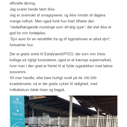
officielle åbning.
Jeg svarer hende først ikke.
Jeg er overmæt af smagsprøver, og ikke mindst af dagens
mange indtryk. Men også fordi hun klart tilhører den
”
nedadhængende mundvige som 40-årig type”
, der slet ikke er
god for min fordøjelse.
”Syv euro for en returbillet fra og til togstationen er altså dyrt”
,
fortsætter hun.
Der er gratis entré til Eatalyworld/FICO, der som min triste
kollega så rigtigt konstaterer,
også
er et kæmpe supermarked,
hvor man i den grad er fristet til at fylde rygsækken med lækre
souvenirs.
Vil man handle, eller bare hurtigt rundt på de 100.000
kvadratmeter, så er der gratis cykler til rådighed, med
indkøbskurv både foran og bagpå.