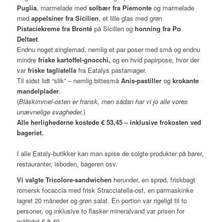
Puglia
, marmelade med
solbær fra Piemonte
og marmelade
med
appelsiner fra Sicilien
, et lille glas med grøn
Pistaciekreme fra Bronté
på Sicilien og
honning fra Po
Deltaet
.
Endnu noget singlemad, nemlig et par poser med små og endnu
mindre
friske kartoffel-gnocchi,
og en hvid papirpose, hvor der
var
friske tagliatella
fra Eatalys pastamager.
Til sidst lidt “slik” – nemlig bittesmå
Anis-pastiller
og
krokante
mandelplader
.
(
Blåskimmel-osten er fransk, men sådan har vi jo alle vores
unævnelige svagheder.
)
Alle herlighederne kostede € 53,45 – inklusive frokosten ved
bageriet.
I alle Eataly-butikker kan man spise de solgte produkter på barer,
restauranter, isboden, bageren osv.
Vi valgte Tricolore-sandwichen
herunder, en sprød, friskbagt
romersk focaccia med frisk Stracciatella-ost, en parmaskinke
lagret 20 måneder og grøn salat. Èn portion var rigeligt til to
personer, og inklusive to flasker mineralvand var prisen for
måltidet € 8.40.