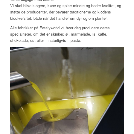
Vi skal blive klogere, købe og spise mindre og bedre kvalitet, og
støtte de producenter, der bevarer traditionerne og klodens
biodiversitet, både når det handler om dyr og om planter.
Alle fabrikker på Eatalyworld vil hver dag producere deres
specialiteter, om det er skinker, øl, marmelade, is, kaffe,
chokolade, ost eller – naturligvis – pasta.