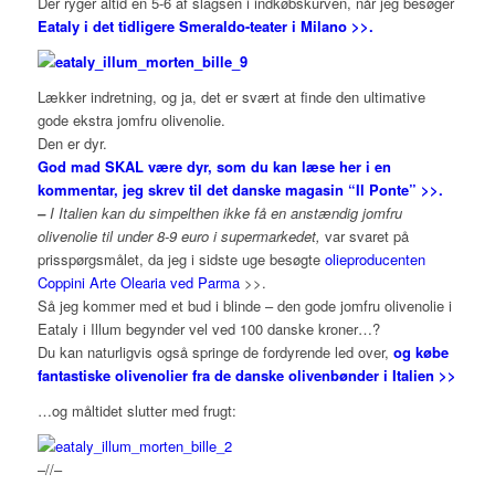
Der ryger altid en 5-6 af slagsen i indkøbskurven, når jeg besøger
Eataly i det tidligere Smeraldo-teater i Milano >>.
Lækker indretning, og ja, det er svært at finde den ultimative
gode ekstra jomfru olivenolie.
Den er dyr.
God mad SKAL være dyr, som du kan læse her i en
kommentar, jeg skrev til det danske magasin “Il Ponte” >>.
–
I Italien kan du simpelthen ikke få en anstændig jomfru
olivenolie til under 8-9 euro i supermarkedet,
var svaret på
prisspørgsmålet, da jeg i sidste uge besøgte
olieproducenten
Coppini Arte Olearia ved Parma
>>.
Så jeg kommer med et bud i blinde – den gode jomfru olivenolie i
Eataly i Illum begynder vel ved 100 danske kroner…?
Du kan naturligvis også springe de fordyrende led over,
og købe
fantastiske olivenolier fra de danske olivenbønder i Italien >>
…og måltidet slutter med frugt:
–//–