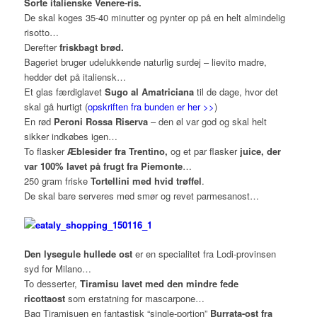
Sorte italienske Venere-ris.
De skal koges 35-40 minutter og pynter op på en helt almindelig
risotto…
Derefter
friskbagt brød.
Bageriet bruger udelukkende naturlig surdej – lievito madre,
hedder det på italiensk…
Et glas færdiglavet
Sugo al Amatriciana
til de dage, hvor det
skal gå hurtigt (
opskriften fra bunden er her >>
)
En rød
Peroni Rossa Riserva
– den øl var god og skal helt
sikker indkøbes igen…
To flasker
Æblesider fra Trentino,
og et par flasker
juice, der
var 100% lavet på frugt fra Piemonte
…
250 gram friske
Tortellini med hvid trøffel
.
De skal bare serveres med smør og revet parmesanost…
Den lysegule hullede ost
er en specialitet fra Lodi-provinsen
syd for Milano…
To desserter,
Tiramisu lavet med den mindre fede
ricottaost
som erstatning for mascarpone…
Bag Tiramisuen en fantastisk “single-portion”
Burrata-ost fra