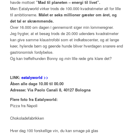
havde mottoet
”Mad til planeten – energi til livet”.
Men Eatalyworld virker trods de 100.000 kvadratmeter alt for lille
til ambitionerne.
Målet er seks millioner gæster om året, og
det tal er skræmmende.
Over 16.000 om dagen i gennemsnit siger min lommeregner.
Jeg frygter, at et besøg trods de 20.000 udendørs kvadratmeter
kan give samme klaustrofobi som et indkøbscenter, og at lange
køer, hylende børn og gøende hunde bliver hverdagen snarere end
gastronomisk fordybelse.
Og kan trøffelhunden Bonny og
min
lille røde gris klare det?
LINK:
eatalyworld >>
Åben alle dage 10.00 til 00.00
Adresse: Via Paolo Canali 8, 40127 Bologna
Flere foto fra Eatalyworld:
Pizza fra Napoli
Chokoladefabrikken
Hver dag 100 forskellige vin, du kan smage på glas