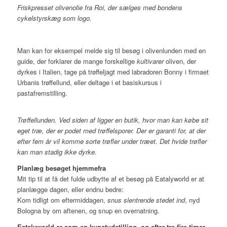
Friskpresset olivenolie fra Roi, der sælges med bondens
cykelstyrskæg som logo.
Man kan for eksempel melde sig til besøg i olivenlunden med en
guide, der forklarer de mange forskellige
kultivarer
oliven, der
dyrkes i Italien, tage på trøffeljagt med labradoren Bonny i firmaet
Urbanis trøffellund, eller deltage i et basiskursus i
pastafremstilling.
Trøffellunden. Ved siden af ligger en butik, hvor man kan købe sit
eget træ, der er podet med trøffelsporer. Der er garanti for, at der
efter fem år vil komme sorte trøfler under træet. Det hvide trøfler
kan man stadig ikke dyrke.
Planlæg besøget hjemmefra
Mit tip til at få det fulde udbytte af et besøg på Eatalyworld er at
planlægge dagen, eller endnu bedre:
Kom tidligt om eftermiddagen,
snus slentrende stedet ind
, nyd
Bologna by om aftenen, og snup en overnatning.
Eatalyworld er som en kunstudstilling, og efter tre-fire timer