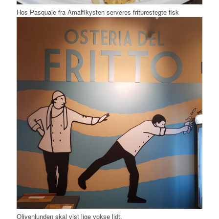
Hos Pasquale fra Amalfikysten serveres friturestegte fisk
Olivenlunden skal vist lige vokse lidt.