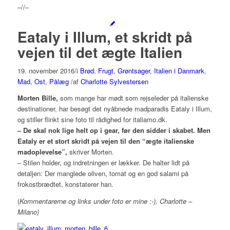
–//–
Eataly i Illum, et skridt på
vejen til det ægte Italien
19. november 2016
/
i
Brød
,
Frugt
,
Grøntsager
,
Italien i Danmark
,
Mad
,
Ost
,
Pålæg
/
af
Charlotte Sylvestersen
Morten Bille,
som mange har mødt som rejseleder på italienske
destinationer, har besøgt det nyåbnede madparadis Eataly i Illum,
og stiller flinkt sine foto til rådighed for italiamo.dk.
– De skal nok lige helt op i gear, før den sidder i skabet. Men
Eataly er et stort skridt på vejen til den “ægte italienske
madoplevelse”,
skriver Morten.
– Stilen holder, og indretningen er lækker. De halter lidt på
detaljen: Der manglede oliven, tomat og en god salami på
frokostbrædtet, konstaterer han.
(
Kommentarerne og links under foto er mine :-), Charlotte –
Milano)