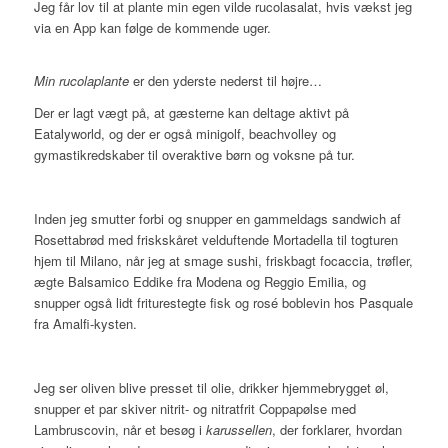
Jeg får lov til at plante min egen vilde rucolasalat, hvis vækst jeg
via en App kan følge de kommende uger.
Min rucolaplante
er den yderste nederst til højre…
Der er lagt vægt på, at gæsterne kan deltage aktivt på
Eatalyworld, og der er også minigolf, beachvolley og
gymastikredskaber til overaktive børn og voksne på tur.
Inden jeg smutter forbi og snupper en gammeldags sandwich af
Rosettabrød med friskskåret velduftende Mortadella til togturen
hjem til Milano, når jeg at smage sushi, friskbagt focaccia, trøfler,
ægte Balsamico Eddike fra Modena og Reggio Emilia, og
snupper også lidt friturestegte fisk og rosé boblevin hos Pasquale
fra Amalfi-kysten.
Jeg ser oliven blive presset til olie, drikker hjemmebrygget øl,
snupper et par skiver nitrit- og nitratfrit Coppapølse med
Lambruscovin, når et besøg i
karussellen
, der forklarer, hvordan