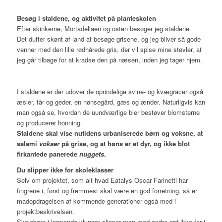
Besøg i staldene, og aktivitet på planteskolen
Efter skinkerne, Mortadellaen og osten besøger jeg staldene.
Det dufter skønt af land at besøge grisene, og jeg bliver så gode
venner med den lille rødhårede gris, der vil spise mine støvler, at
jeg går tilbage for at kradse den på næsen, inden jeg tager hjem.
I staldene er der udover de oprindelige svine- og kvægracer også
æsler, får og geder, en hønsegård, gæs og ænder. Naturligvis kan
man også se, hvordan de uundværlige bier bestøver blomsterne
og producerer honning.
Staldene skal vise nutidens urbaniserede børn og voksne, at
salami
vokser
på grise, og at høns er et dyr, og ikke blot
firkantede panerede
nuggets
.
Du slipper ikke for skoleklasser
Selv om projektet, som alt hvad Eatalys Oscar Farinetti har
fingrene i, først og fremmest skal være en god forretning, så er
madopdragelsen af kommende generationer også med i
projektbeskrivelsen.
Skolebørn i larmende klynger slipper man med andre ord ikke for i