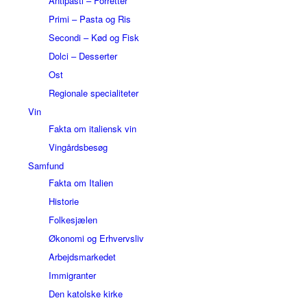
Antipasti – Forretter
Primi – Pasta og Ris
Secondi – Kød og Fisk
Dolci – Desserter
Ost
Regionale specialiteter
Vin
Fakta om italiensk vin
Vingårdsbesøg
Samfund
Fakta om Italien
Historie
Folkesjælen
Økonomi og Erhvervsliv
Arbejdsmarkedet
Immigranter
Den katolske kirke