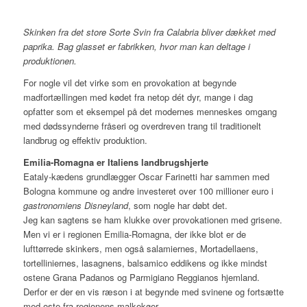
Skinken fra det store Sorte Svin fra Calabria bliver dækket med
paprika. Bag glasset er fabrikken, hvor man kan deltage i
produktionen.
For nogle vil det virke som en provokation at begynde
madfortællingen med kødet fra netop dét dyr, mange i dag
opfatter som et eksempel på det modernes menneskes omgang
med dødssynderne fråseri og overdreven trang til traditionelt
landbrug og effektiv produktion.
Emilia-Romagna er Italiens landbrugshjerte
Eataly-kædens grundlægger Oscar Farinetti har sammen med
Bologna kommune og andre investeret over 100 millioner euro i
gastronomiens Disneyland
, som nogle har døbt det.
Jeg kan sagtens se ham klukke over provokationen med grisene.
Men vi er i regionen Emilia-Romagna, der ikke blot er de
lufttørrede skinkers, men også salamiernes, Mortadellaens,
tortelliniernes, lasagnens, balsamico eddikens og ikke mindst
ostene Grana Padanos og Parmigiano Reggianos hjemland.
Derfor er der en vis ræson i at begynde med svinene og fortsætte
med oste fra regionens malkekøer.