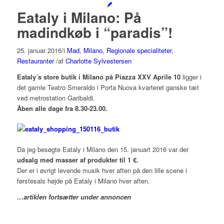
Eataly i Milano: På
madindkøb i “paradis”!
25. januar 2016
/
i
Mad
,
Milano
,
Regionale specialiteter
,
Restauranter
/
af
Charlotte Sylvestersen
Eataly´s store butik i Milano på
Piazza XXV Aprile 10
ligger i
det gamle Teatro Smeraldo i Porta Nuova kvarteret ganske tæt
ved metrostation Garibaldi.
Åben alle dage fra 8.30-23.00.
Da jeg besøgte Eataly i Milano den 15. januart 2016 var der
udsalg med masser af produkter til 1 €.
Der er i øvrigt levende musik hver aften på den lille scene i
førstesals højde på Eataly i Milano hver aften.
…artiklen fortsætter under annoncen