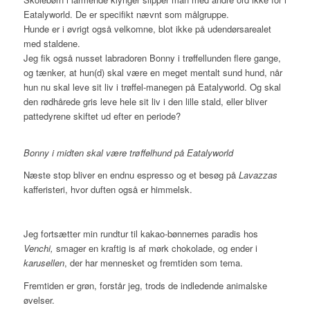
Eatalyworld. De er specifikt nævnt som målgruppe.
Hunde er i øvrigt også velkomne, blot ikke på udendørsarealet
med staldene.
Jeg fik også nusset labradoren Bonny i trøffellunden flere gange,
og tænker, at hun(d) skal være en meget mentalt sund hund, når
hun nu skal leve sit liv i trøffel-manegen på Eatalyworld. Og skal
den rødhårede gris leve hele sit liv i den lille stald, eller bliver
pattedyrene skiftet ud efter en periode?
Bonny i midten skal være trøffelhund på Eatalyworld
Næste stop bliver en endnu espresso og et besøg på
Lavazzas
kafferisteri, hvor duften også er himmelsk.
Jeg fortsætter min rundtur til kakao-bønnernes paradis hos
Venchi,
smager en kraftig is af mørk chokolade, og ender i
karusellen
, der har mennesket og fremtiden som tema.
Fremtiden er grøn, forstår jeg, trods de indledende animalske
øvelser.