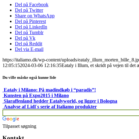
Del på Facebook
Del på Twitter
Share on WhatsApp
Del på Pinterest
Del på LinkedIn
Del på Tumblr
Del på Vk
Del på Reddit
Del via E-mail
https://italiamo.dk/wp-content/uploads/eataly_illum_morten_bille_8.j
12:05:15
2024-03-06 12:16:35
Eataly i Illum, et skridt på vejen til det 
Du ville måske også kunne lide
Eataly i Milano: På madindkøb i “paradis”!
Kunsten på Expo2015 i Milano
Slaraffenland hedder Eatalyworld, og ligger i Bologna
Analyse af Lidl´s serie af Italiamo produkter
Tilpasset søgning
Kontakt