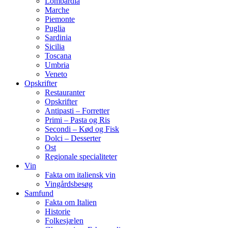
Lombardia
Marche
Piemonte
Puglia
Sardinia
Sicilia
Toscana
Umbria
Veneto
Opskrifter
Restauranter
Opskrifter
Antipasti – Forretter
Primi – Pasta og Ris
Secondi – Kød og Fisk
Dolci – Desserter
Ost
Regionale specialiteter
Vin
Fakta om italiensk vin
Vingårdsbesøg
Samfund
Fakta om Italien
Historie
Folkesjælen