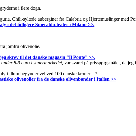
gryderne i flere døgn.
iguria, Chili-syltede auberginer fra Calabria og Hjertemuslinger med P
aly i det tidligere Smeraldo-teater i Milano >>.
tra jomfru olivenolie.
g skrev til det danske magasin “Il Ponte” >>.
il under 8-9 euro i supermarkedet,
var svaret på prisspørgsmålet, da jeg 
taly i Illum begynder vel ved 100 danske kroner…?
stiske olivenolier fra de danske olivenbønder i Italien >>