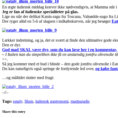
En ægte italiensk middag kræver ikke nødvendigvis, at Mamma står i 
Jeg er fan af italienske specialiteter på glas.
Lige nu står der delikat Kanin-ragu fra Toscana, Valnødde-sugo fra L
Der ryger altid en 5-6 af slagsen i indkøbskurven, når jeg besøger
Eat
Lækker indretning, og ja, det er svært at finde den ultimative gode eks
Den er dyr.
God mad SKAL være dyr, som du kan læse her i en kommentar, je
–
I Italien kan du simpelthen ikke få en anstændig jomfru olivenolie t
>>.
Så jeg kommer med et bud i blinde – den gode jomfru olivenolie i Ea
Du kan naturligvis også springe de fordyrende led over,
og købe fanta
…og måltidet slutter med frugt:
–//–
Tags:
eataly
,
Illum
,
italiensk gastronomi
,
madparadis
Share this entry