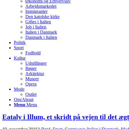
Økonomi og Erhvervsliv
Arbejdsmarkedet
Immigranter
Den katolske kirke
Giftes i Italien
Job i Italien
Italien i Danmark
Danmark i Italien
Politik
Sport
Fodbold
Kultur
Udstillinger
Bøger
Arkitektur
Museer
Opera
Mode
Outlet
Om/About
Menu
Menu
Eataly i Illum, et skridt på vejen til det ægt