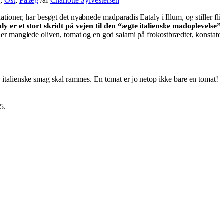
d
,
Ost
,
Pålæg
/
af
Charlotte Sylvestersen
oner, har besøgt det nyåbnede madparadis Eataly i Illum, og stiller flin
aly er et stort skridt på vejen til den “ægte italienske madoplevelse”
: Der manglede oliven, tomat og en god salami på frokostbrædtet, konstat
te italienske smag skal rammes. En tomat er jo netop ikke bare en tomat!
5.