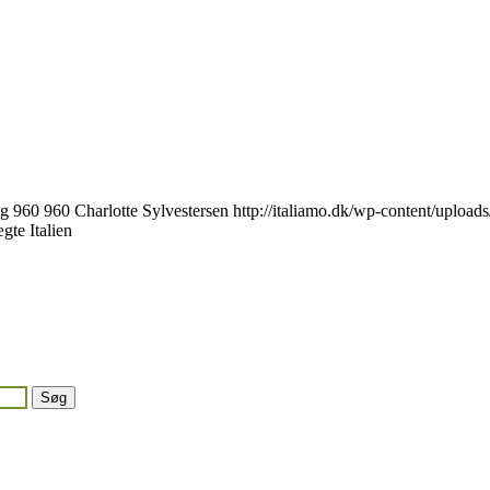
pg
960
960
Charlotte Sylvestersen
http://italiamo.dk/wp-content/upload
ægte Italien