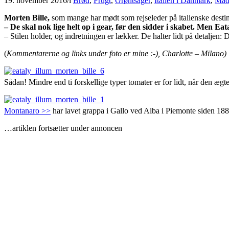
19. november 2016
/
i
Brød
,
Frugt
,
Grøntsager
,
Italien i Danmark
,
Ma
Morten Bille,
som mange har mødt som rejseleder på italienske destinati
– De skal nok lige helt op i gear, før den sidder i skabet. Men Eat
– Stilen holder, og indretningen er lækker. De halter lidt på detaljen
(
Kommentarerne og links under foto er mine :-), Charlotte – Milano)
Sådan! Mindre end ti forskellige typer tomater er for lidt, når den æg
Montanaro >>
har lavet grappa i Gallo ved Alba i Piemonte siden 188
…artiklen fortsætter under annoncen