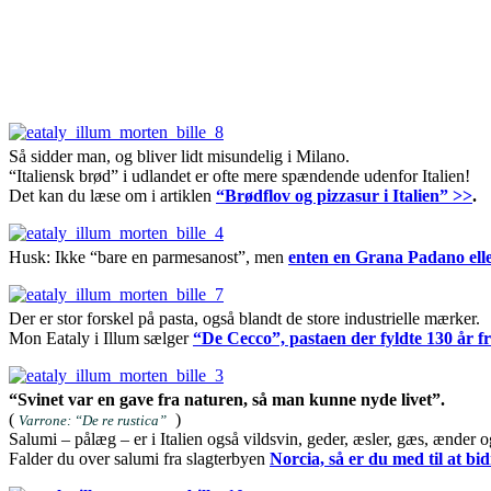
Så sidder man, og bliver lidt misundelig i Milano.
“Italiensk brød” i udlandet er ofte mere spændende udenfor Italien!
Det kan du læse om i artiklen
“Brødflov og pizzasur i Italien” >>
.
Husk: Ikke “bare en parmesanost”, men
enten en Grana Padano ell
Der er stor forskel på pasta, også blandt de store industrielle mærker.
Mon Eataly i Illum sælger
“De Cecco”, pastaen der fyldte 130 år 
“Svinet var en gave fra naturen, så man kunne nyde livet”.
(
)
Varrone: “De re rustica”
Salumi – pålæg – er i Italien også vildsvin, geder, æsler, gæs, ænder 
Falder du over salumi fra slagterbyen
Norcia, så er du med til at b