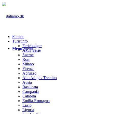
Forside
Turistinfo
Ferieboliger
Menu
Menu
Aktiv Ferie
Søerne
Rom
Milano
Firenze
Abruzzo
Alto Adige / Trentino
Aosta
Basilicata
Campania
Calabria
Emilia-Romagna
Lazio
Liguria