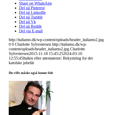
Share on WhatsApp
Del på Pinterest
Del på LinkedIn
Del på Tumblr
Del på Vk
Del på Reddit
Del via E-mail
http://italiamo.dk/wp-content/uploads/header_italiamo2.jpg
0
0
Charlotte Sylvestersen
http://italiamo.dk/wp-
content/uploads/header_italiamo2.jpg
Charlotte
Sylvestersen
2015-11-18 15:45:25
2024-03-10
12:55:45
Italien efter attentaterne: Bekymring for det
katolske jubelår
Du ville måske også kunne lide