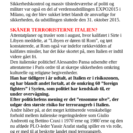
Sikkerhedskontrol og massiv tilstedeværelse af politi og
militær var også en del af verdensudstillingen EXPO2015 i
Milano, og der blev sukket lettet blandt de ansvarlige for
sikkerheden, da udstillingen sluttede den 31. oktober 2015.
SKÅNER TERRORISTERNE ITALIEN?
Attentatplaner og trusler som i august, hvor kalifatet i Sirte i
Libyen meddelte, at ”Libyen er døren til Rom”, og tørt
konstaterede, at Rom også var indefor rækkevidden af
kalifates missiler, har det ikke skortet på, men Italien er indtil
videre gået fri.
Den italienske politichef Alessandro Pansa udsendte efter
attentaterne i Paris ordre til at skærpe sikkerheden omkring
kulturelle og religiøse begivenheder.
Han har tidligere i år udtalt, at Italien er i risikozonen,
og har blandt andet fortalt, at de omkring 60 ”foreign
fighters” i Syrien, som politiet har kendskab til, er
under overvågning.
Efter politichefens mening er det ”ensomme ulve”, der
udgør den største risiko for terrorangreb i Italien.
Andre håber på, at det meget krititserede venskabelige
forhold mellem italienske regeringsledere som Giulio
Andreotti og Bettino Craxi i 1970´erne og 1980´erne og den
nu afdøde PLO-leder Yassir Arafat stadig spiller en vis rolle,
og er med til at beskytte landet mod terrorangreb.