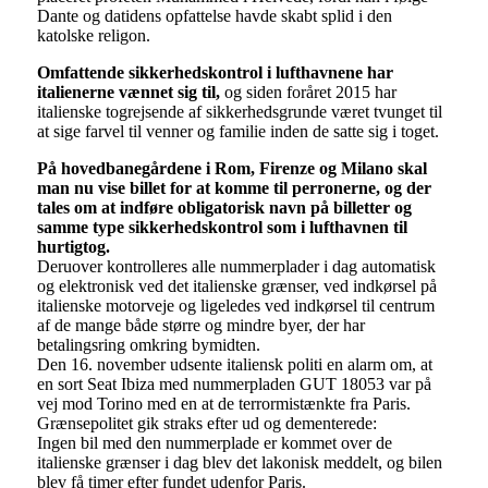
Dante og datidens opfattelse havde skabt splid i den
katolske religon.
Omfattende sikkerhedskontrol i lufthavnene har
italienerne vænnet sig til,
og siden foråret 2015 har
italienske togrejsende af sikkerhedsgrunde været tvunget til
at sige farvel til venner og familie inden de satte sig i toget.
På hovedbanegårdene i Rom, Firenze og Milano skal
man nu vise billet for at komme til perronerne, og der
tales om at indføre obligatorisk navn på billetter og
samme type sikkerhedskontrol som i lufthavnen til
hurtigtog.
Deruover kontrolleres alle nummerplader i dag automatisk
og elektronisk ved det italienske grænser, ved indkørsel på
italienske motorveje og ligeledes ved indkørsel til centrum
af de mange både større og mindre byer, der har
betalingsring omkring bymidten.
Den 16. november udsente italiensk politi en alarm om, at
en sort Seat Ibiza med nummerpladen GUT 18053 var på
vej mod Torino med en at de terrormistænkte fra Paris.
Grænsepolitet gik straks efter ud og dementerede:
Ingen bil med den nummerplade er kommet over de
italienske grænser i dag blev det lakonisk meddelt, og bilen
blev få timer efter fundet udenfor Paris.