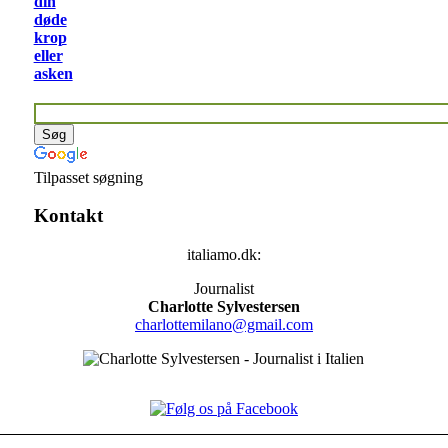
din
døde
krop
eller
asken
Tilpasset søgning
Kontakt
italiamo.dk:
Journalist
Charlotte Sylvestersen
charlottemilano@gmail.com