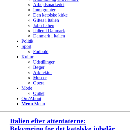
Arbejdsmarkedet
Immigranter
Den katolske kirke
Giftes i Italien
Job i Italien
Italien i Danmark
Danmark i Italien
Politik
Sport
Fodbold
Kultur
Udstillinger
Bøger
Arkitektur
Museer
Opera
Mode
Outlet
Om/About
Menu
Menu
Italien efter attentaterne:
Bekymring for det katolske jubelår