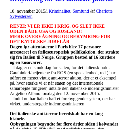
18. november 2015
/
i
Kriminalitet
,
Samfund
/
af
Charlotte
Sylvestersen
RENZI: VI ER IKKE I KRIG, OG SLET IKKE
UDEN BÅDE USA OG RUSLAND!
MERE OVERVÅGNING OG BEKYMRING FOR
DET KATOLSKE JUBELÅR
Dagen før attentaterne i Paris blev 17 personer
arresteret i en fælleseuropæisk politikaktion, der strakte
sig fra Italien til Norge. Gruppen bestod af 16 kurdere
og én kosovarer.
– I dag er en smuk dag for staten, for det italiensk hold.
Carabinieri-betjentene fra ROS (en specialenhed, red.) har
udført en meget vigtig anti-terror aktion, der er et eksempel
på. hvor stærke vi er når staten og det internationale
samarbejde fungerer, udtalte den italienske indenrigsminister
Angelino Alfano torsdag den 12. november 2015.
– Indtil nu har Italien haft et forebyggende system, der har
virket, understregede indenrigsministeren.
Det italienske anti-terror beredskab har en lang
historie.
Opbygningen begyndte for flere årtier siden i kølvandet