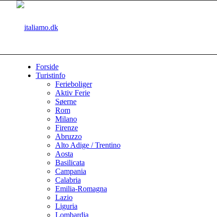
Forside
Turistinfo
Ferieboliger
Aktiv Ferie
Søerne
Rom
Milano
Firenze
Abruzzo
Alto Adige / Trentino
Aosta
Basilicata
Campania
Calabria
Emilia-Romagna
Lazio
Liguria
Lombardia