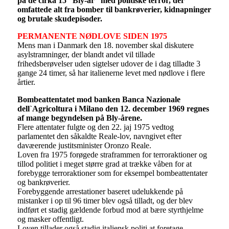
på de cirka 15 ”Bly-år” med politiske terror, der
omfattede alt fra bomber til bankrøverier, kidnapninger
og brutale skudepisoder.
PERMANENTE NØDLOVE SIDEN 1975
Mens man i Danmark den 18. november skal diskutere
asylstramninger, der blandt andet vil tillade
frihedsberøvelser uden sigtelser udover de i dag tilladte 3
gange 24 timer, så har italienerne levet med nødlove i flere
årtier.
Bombeattentatet mod banken Banca Nazionale
dell`Agricoltura i Milano den 12. december 1969 regnes
af mange begyndelsen på Bly-årene.
Flere attentater fulgte og den 22. jaj 1975 vedtog
parlamentet den såkaldte Reale-lov, navngivet efter
davæerende justitsminister Oronzo Reale.
Loven fra 1975 forøgede straframmen for terroraktioner og
tillod politiet i meget større grad at trække våben for at
forebygge terroraktioner som for eksempel bombeattentater
og bankrøverier.
Forebyggende arrestationer baseret udelukkende på
mistanker i op til 96 timer blev også tilladt, og der blev
indført et stadig gældende forbud mod at bære styrthjelme
og masker offentligt.
Loven tillader også stadig italiensk politi at foretage