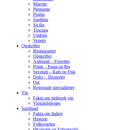
Marche
Piemonte
Puglia
Sardinia
Sicilia
Toscana
Umbria
Veneto
Opskrifter
Restauranter
Opskrifter
Antipasti – Forretter
Primi – Pasta og Ris
Secondi – Kød og Fisk
Dolci – Desserter
Ost
Regionale specialiteter
Vin
Fakta om italiensk vin
Vingårdsbesøg
Samfund
Fakta om Italien
Historie
Folkesjælen
Økonomi og Erhvervsliv