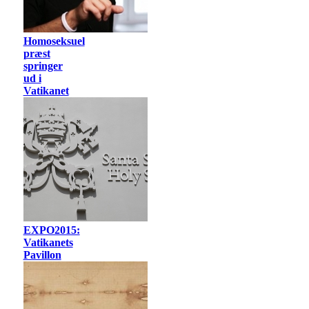
Homoseksuel
præst
springer
ud i
Vatikanet
EXPO2015:
Vatikanets
Pavillon