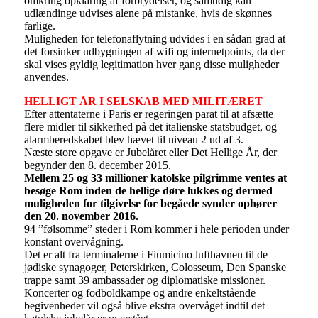
omkring opklaring af forbrydelser, og samtidig kan
udlændinge udvises alene på mistanke, hvis de skønnes
farlige.
Muligheden for telefonaflytning udvides i en sådan grad at
det forsinker udbygningen af wifi og internetpoints, da der
skal vises gyldig legitimation hver gang disse muligheder
anvendes.
HELLIGT ÅR I SELSKAB MED MILITÆRET
Efter attentaterne i Paris er regeringen parat til at afsætte
flere midler til sikkerhed på det italienske statsbudget, og
alarmberedskabet blev hævet til niveau 2 ud af 3.
Næste store opgave er Jubelåret eller Det Hellige År, der
begynder den 8. december 2015.
Mellem 25 og 33 millioner katolske pilgrimme ventes at
besøge Rom inden de hellige døre lukkes og dermed
muligheden for tilgivelse for begåede synder ophører
den 20. november 2016.
94 ”følsomme” steder i Rom kommer i hele perioden under
konstant overvågning.
Det er alt fra terminalerne i Fiumicino lufthavnen til de
jødiske synagoger, Peterskirken, Colosseum, Den Spanske
trappe samt 39 ambassader og diplomatiske missioner.
Koncerter og fodboldkampe og andre enkeltstående
begivenheder vil også blive ekstra overvåget indtil det