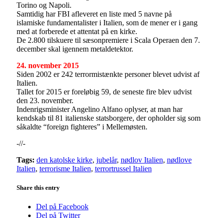
Torino og Napoli.
Samtidig har FBI afleveret en liste med 5 navne på
islamiske fundamentalister i Italien, som de mener er i gang
med at forberede et attentat på en kirke.
De 2.800 tilskuere til sæsonpremiere i Scala Operaen den 7.
december skal igennem metaldetektor.
24. november 2015
Siden 2002 er 242 terrormistænkte personer blevet udvist af
Italien.
Tallet for 2015 er foreløbig 59, de seneste fire blev udvist
den 23. november.
Indenrigsminister Angelino Alfano oplyser, at man har
kendskab til 81 italienske statsborgere, der opholder sig som
såkaldte “foreign fighteres” i Mellemøsten.
-//-
Tags:
den katolske kirke
,
jubelår
,
nødlov Italien
,
nødlove
Italien
,
terrorisme Italien
,
terrortrussel Italien
Share this entry
Del på Facebook
Del på Twitter