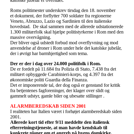
katolske jubelår er overstået.
Roms politimester underskrev tirsdag den 18. november
et dokument, der forflytter 700 soldater fra regionerne
Veneto, Abruzzo, Lazio og Sardinien til den italienske
hovedstad. De skal sammen med de allerede udstationerede
1.300 militærfolk skal hjælpe politistyrkerne i Rom med den
massive overvågning.
Der bliver også udstedt forbud mod overflyvning og mod
anvendelse af droner i Rom under hele det katolske jubelår,
der i øvrigt har barmhjertighed som tema.
Der er der i dag over 24.000 politifolk i Rom.
De er fordelt på 11.684 fra Polizia di Stato, 7.438 fra det
militært opbyggede Carabinieri-korps, og 4.397 fra det
økonomiske politi Guardia della Finanza.
Det er imponerende tal, der dog også er genstand for kritik
fra betjentenes fagforeninger, der klager over slidt og
gammelt udstyr, gamle biler og ubesatte stillinger .
ALARMBEREDSKAB SIDEN 2001
I realiteten har Italien været i forhøjet alarmberedskab siden
2001.
Allerede kort tid efter 9/11 meddelte den italiensk
efterretningstjeneste, at man havde kendskab til
konkrete planer om et angreb på byens domkirke.