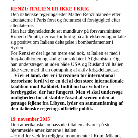
RENZI: ITALIEN ER IKKE I KRIG
Den italienske regeringsleder Matteo Renzi manede efter
attentaterne i Paris først og fremmest til forsigtighed efter
attentaterne.
Han har tilsyneladende sat mundkurv på forsvarsminister
Roberta Pinotti, der var for hurtig på aftrækkeren og udtalte
sig positivt om Italiens deltagelse i bombardamenter i
Syrien.
For Renzi er det lige nu mere end nok, at Italien er med i
Iraq-koalitionen og stadig har soldater i Afghanistan. Og
han understreger, at uden både USA og Rusland vil Italien
ikke være med til en optrapning af aktiv krigsdeltagelse.
– Vi er et land, der er i farezonen for international
terrorisme fordi vi er en del af den store internationale
koalition mod Kalifatet. Indtil nu har vi haft en
forebyggelse, der har fungeret. Men vi skal undersøge
muligheden for at skubbe Assad af scenen uden at
gentage fejlene fra Libyen, lyder en sammenfatning af
den italienske regerings officielle politik.
19. november 2015
Den amerikanske ambassade i Italien advarer på sin
hjemmeside amerikanerne i italien:
– Hold Jer væk fra religiøse monumenter i Rom, Milano,