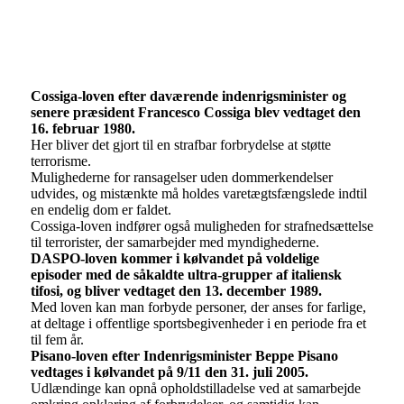
Cossiga-loven efter daværende indenrigsminister og
senere præsident Francesco Cossiga blev vedtaget den
16. februar 1980.
Her bliver det gjort til en strafbar forbrydelse at støtte
terrorisme.
Mulighederne for ransagelser uden dommerkendelser
udvides, og mistænkte må holdes varetægtsfængslede indtil
en endelig dom er faldet.
Cossiga-loven indfører også muligheden for strafnedsættelse
til terrorister, der samarbejder med myndighederne.
DASPO-loven kommer i kølvandet på voldelige
episoder med de såkaldte ultra-grupper af italiensk
tifosi, og bliver vedtaget den 13. december 1989.
Med loven kan man forbyde personer, der anses for farlige,
at deltage i offentlige sportsbegivenheder i en periode fra et
til fem år.
Pisano-loven efter Indenrigsminister Beppe Pisano
vedtages i kølvandet på 9/11 den 31. juli 2005.
Udlændinge kan opnå opholdstilladelse ved at samarbejde