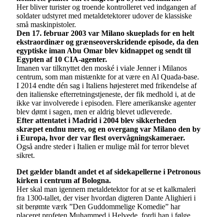
Her bliver turister og troende kontrolleret ved indgangen af
soldater udstyret med metaldetektorer udover de klassiske
små maskinpistoler.
Den 17. februar 2003 var Milano skueplads for en helt
ekstraordinær og grænseoverskridende episode, da den
egyptiske iman Abu Omar blev kidnappet og sendt til
Egypten af 10 CIA-agenter.
Imanen var tilknyttet den moské i viale Jenner i Milanos
centrum, som man mistænkte for at være en Al Quada-base.
I 2014 endte dén sag i Italiens højesteret med frikendelse af
den italienske efterretningstjeneste, der fik medhold i, at de
ikke var involverede i episoden. Flere amerikanske agenter
blev dømt i sagen, men er aldrig blevet udleverede.
Efter attentatet i Madrid i 2004 blev sikkerheden
skræpet endnu mere, og en overgang var Milano den by
i Europa, hvor der var flest overvågningskameraer.
Også andre steder i Italien er mulige mål for terror blevet
sikret.
Det gælder blandt andet et af sidekapellerne i Petronous
kirken i centrum af Bologna.
Her skal man igennem metaldetektor for at se et kalkmaleri
fra 1300-tallet, der viser hvordan digteren Dante Alighieri i
sit berømte værk ”Den Guddommelige Komedie” har
placeret profeten Muhammed i Helvede, fordi han i følge