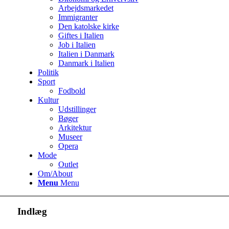
Arbejdsmarkedet
Immigranter
Den katolske kirke
Giftes i Italien
Job i Italien
Italien i Danmark
Danmark i Italien
Politik
Sport
Fodbold
Kultur
Udstillinger
Bøger
Arkitektur
Museer
Opera
Mode
Outlet
Om/About
Menu
Menu
Indlæg