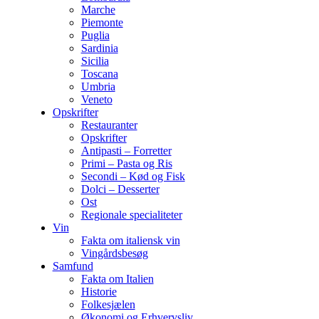
Marche
Piemonte
Puglia
Sardinia
Sicilia
Toscana
Umbria
Veneto
Opskrifter
Restauranter
Opskrifter
Antipasti – Forretter
Primi – Pasta og Ris
Secondi – Kød og Fisk
Dolci – Desserter
Ost
Regionale specialiteter
Vin
Fakta om italiensk vin
Vingårdsbesøg
Samfund
Fakta om Italien
Historie
Folkesjælen
Økonomi og Erhvervsliv