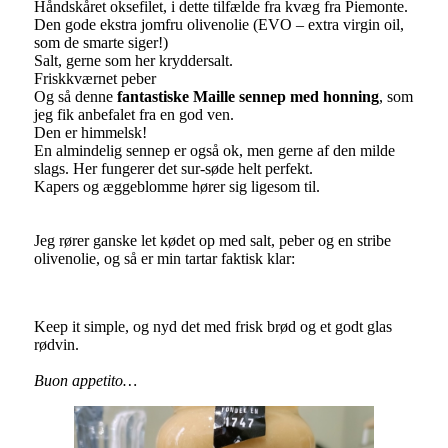
Håndskåret oksefilet, i dette tilfælde fra kvæg fra Piemonte.
Den gode ekstra jomfru olivenolie (EVO – extra virgin oil,
som de smarte siger!)
Salt, gerne som her kryddersalt.
Friskkværnet peber
Og så denne
fantastiske Maille sennep med honning
, som
jeg fik anbefalet fra en god ven.
Den er himmelsk!
En almindelig sennep er også ok, men gerne af den milde
slags. Her fungerer det sur-søde helt perfekt.
Kapers og æggeblomme hører sig ligesom til.
Jeg rører ganske let kødet op med salt, peber og en stribe
olivenolie, og så er min tartar faktisk klar:
Keep it simple, og nyd det med frisk brød og et godt glas
rødvin.
Buon appetito…