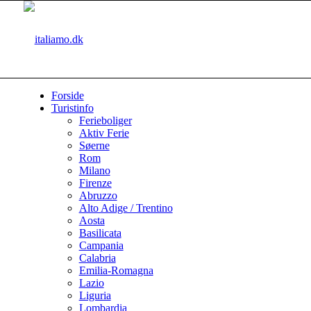
Forside
Turistinfo
Ferieboliger
Aktiv Ferie
Søerne
Rom
Milano
Firenze
Abruzzo
Alto Adige / Trentino
Aosta
Basilicata
Campania
Calabria
Emilia-Romagna
Lazio
Liguria
Lombardia