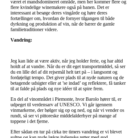
været et mandsdomineret område, men her kommer flere og
flere kvindelige winemakere også på banen. Det er
interessant at besøge deres vingårde og høre deres
fortællinger om, hvordan de fornyer tilgangen til både
dyrkning og produktion af vin, når de bærer de gamle
familietraditioner videre.
Vandring:
Jeg kan lide at være aktiv, når jeg holder ferie, og har altid
holdt af at vandre. Når du er dit eget transportmiddel, så ser
du en lille del af dit rejsemål helt tæt på – i langsomt og
fordøjeligt tempo. Det giver plads til at nyde naturen og de
betagende udsigter eller at ’se indad’ og reflektere, få tanker
til at falde på plads og nye idéer til at spire frem.
En del af vinområdet i Piemonte, hvor Barolo hører til, er
udpeget til verdensarv af UNESCO. Vi går igennem
vinmarkerne, der bølger sig op og ned, og når vi vender os
rundt, så ser vi pittoreske middelalderbyer på mange af
toppene i det fjerne.
Efter sådan en tur på cirka tre timers vandring er vi blevet
sultne og kan nyde lækre italienske retter med god