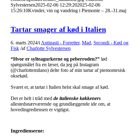
Sylvestersen
2025-02-06 12:29:20
2025-02-06
15:26:10
Kvinder, vin og vandring i Piemonte – 28.-31.maj
Tartar smager af kød i Italien
6. marts 2024
/
i
Antipasti - Forretter
,
Mad
,
Secondi - Kød og
Fisk
/
af
Charlotte Sylvestersen
“Hvor er sylteagurkerne og peberroden?”
lød
spørgsmålet fra en læser, da jeg på Instagram
(@charlottemilano) delte foto af min tartar af piemontesisk
oksekød.
Svaret er, at tartar i Italien helst skal smage af kød.
Det er helt i tråd med
de italienske køkkeners
allestedsnærværende og grundlæggende ide om, at
hovedingrediensen er vigtigst.
Ingredienserne: