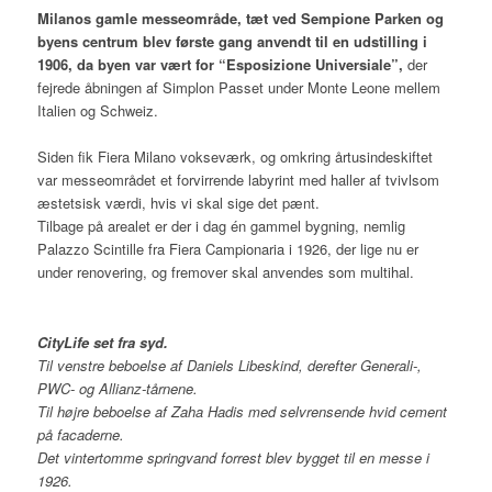
Milanos gamle messeområde, tæt ved Sempione Parken og
byens centrum blev første gang anvendt til en udstilling i
1906, da byen var vært for “Esposizione Universiale”,
der
fejrede åbningen af Simplon Passet under Monte Leone mellem
Italien og Schweiz.
Siden fik Fiera Milano vokseværk, og omkring årtusindeskiftet
var messeområdet et forvirrende labyrint med haller af tvivlsom
æstetsisk værdi, hvis vi skal sige det pænt.
Tilbage på arealet er der i dag én gammel bygning, nemlig
Palazzo Scintille fra Fiera Campionaria i 1926, der lige nu er
under renovering, og fremover skal anvendes som multihal.
CityLife set fra syd.
Til venstre beboelse af Daniels Libeskind, derefter Generali-,
PWC- og Allianz-tårnene.
Til højre beboelse af Zaha Hadis med selvrensende hvid cement
på facaderne.
Det vintertomme springvand forrest blev bygget til en messe i
1926.