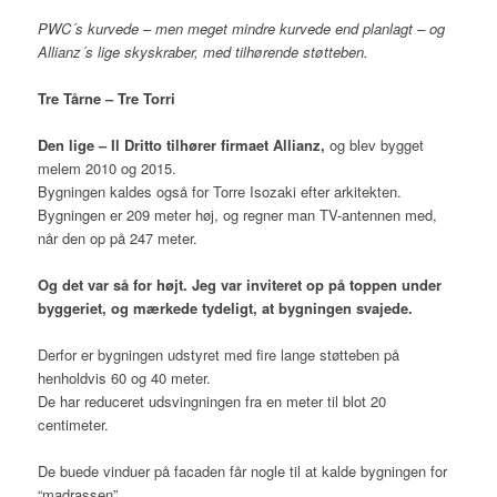
PWC´s kurvede – men meget mindre kurvede end planlagt – og
Allianz´s lige skyskraber, med tilhørende støtteben.
Tre Tårne – Tre Torri
Den lige – Il Dritto tilhører firmaet Allianz,
og blev bygget
melem 2010 og 2015.
Bygningen kaldes også for Torre Isozaki efter arkitekten.
Bygningen er 209 meter høj, og regner man TV-antennen med,
når den op på 247 meter.
Og det var så for højt. Jeg var inviteret op på toppen under
byggeriet, og mærkede tydeligt, at bygningen svajede.
Derfor er bygningen udstyret med fire lange støtteben på
henholdvis 60 og 40 meter.
De har reduceret udsvingningen fra en meter til blot 20
centimeter.
De buede vinduer på facaden får nogle til at kalde bygningen for
“madrassen”.