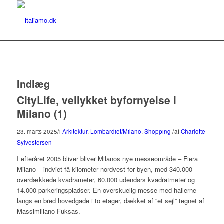
Indlæg
CityLife, vellykket byfornyelse i
Milano (1)
/
/
23. marts 2025
i
Arkitektur
,
Lombardiet/Milano
,
Shopping
af
Charlotte
Sylvestersen
I efteråret 2005 bliver bliver Milanos nye messeområde – Fiera
Milano – indviet få kilometer nordvest for byen, med 340.000
overdækkede kvadrameter, 60.000 udendørs kvadratmeter og
14.000 parkeringspladser. En overskuelig messe med hallerne
langs en bred hovedgade i to etager, dækket af “et sejl” tegnet af
Massimiliano Fuksas.