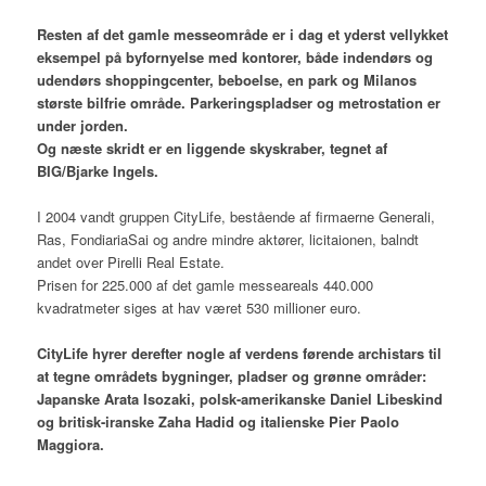
Resten af det gamle messeområde er i dag et yderst vellykket
eksempel på byfornyelse med kontorer, både indendørs og
udendørs shoppingcenter, beboelse, en park og Milanos
største bilfrie område. Parkeringspladser og metrostation er
under jorden.
Og næste skridt er en liggende skyskraber, tegnet af
BIG/Bjarke Ingels.
I 2004 vandt gruppen CityLife, bestående af firmaerne Generali,
Ras, FondiariaSai og andre mindre aktører, licitaionen, balndt
andet over Pirelli Real Estate.
Prisen for 225.000 af det gamle messeareals 440.000
kvadratmeter siges at hav været 530 millioner euro.
CityLife hyrer derefter nogle af verdens førende archistars til
at tegne områdets bygninger, pladser og grønne områder:
Japanske Arata Isozaki, polsk-amerikanske Daniel Libeskind
og britisk-iranske Zaha Hadid og italienske Pier Paolo
Maggiora.