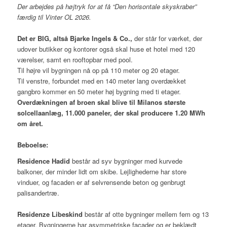
Der arbejdes på højtryk for at få “Den horisontale skyskraber”
færdig til Vinter OL 2026.
Det er BIG, altså Bjarke Ingels & Co.,
der står for værket, der
udover butikker og kontorer også skal huse et hotel med 120
værelser, samt en rooftopbar med pool.
Til højre vil bygningen nå op på 110 meter og 20 etager.
Til venstre, forbundet med en 140 meter lang overdækket
gangbro kommer en 50 meter høj bygning med ti etager.
Overdækningen af broen skal blive til Milanos største
solcellaanlæg, 11.000 paneler, der skal producere 1.20 MWh
om året.
Beboelse:
Residence Hadid
består ad syv bygninger med kurvede
balkoner, der minder lidt om skibe. Lejlighederne har store
vinduer, og facaden er af selvrensende beton og genbrugt
palisandertræ.
Residenze Libeskind
består af otte bygninger mellem fem og 13
etager. Bygningerne har asymmetriske facader og er beklædt