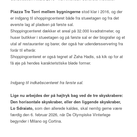
Piazza Tre Torri mellem bygningerne
stod klar i 2016, og der
er indgang til shoppingcenteret både fra stueetagen og fra det
øverste lag af pladsen på første sal.
Shoppingcenteret dækker et areal på 32.000 kvadratmeter, og
huser butikker i stueetagen og på første sal er der biografer og et
utal af restauranter og barer, der også har udendørsservering fra
forår til efterår.
Shoppingcenteret er også tegnet af Zaha Hadis, så kik op for at
få øje på hendes karakteristiske bløde former.
Indgang til indkøbscenteret fra første sal.
Lige nu arbejdes der på højtryk bag ved de tre skyskrabere:
Den horisontale skyskraber, eller den liggende skyskraber,
Lo Sdraiato,
som den allerede kaldes, skal nemlig gerne være
færdig den 6. februar 2026, når De Olympiske Vinterlege
begynder i Milano og Cortina.