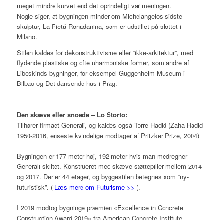
meget mindre kurvet end det oprindeligt var meningen.
Nogle siger, at bygningen minder om Michelangelos sidste
skulptur, La Pietá Ronadanina, som er udstillet på slottet i
Milano.
Stilen kaldes for dekonstruktivisme eller “ikke-arkitektur”, med
flydende plastiske og ofte uharmoniske former, som andre af
Libeskinds bygninger, for eksempel Guggenheim Museum i
Bilbao og Det dansende hus i Prag.
Den skæve eller snoede – Lo Storto:
Tilhører firmaet Generali, og kaldes også Torre Hadid (Zaha Hadid
1950-2016, enseste kvindelige modtager af Pritzker Prize, 2004)
Bygningen er 177 meter høj, 192 meter hvis man medregner
Generali-skiltet. Konstrueret med skæve støttepiller mellem 2014
og 2017. Der er 44 etager, og byggestilen betegnes som “ny-
futuristisk”. (
Læs mere om Futurisme >>
).
I 2019 modtog bygninge præmien «Excellence in Concrete
Construction Award 2019» fra American Concrete Institute.