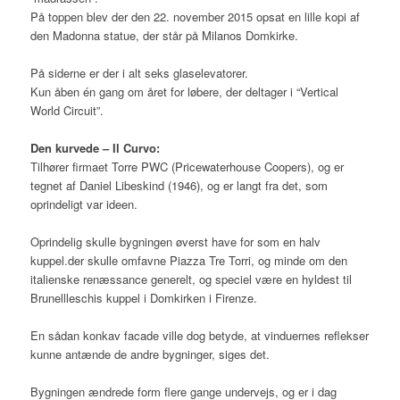
På toppen blev der den 22. november 2015 opsat en lille kopi af
den Madonna statue, der står på Milanos Domkirke.
På siderne er der i alt seks glaselevatorer.
Kun åben én gang om året for løbere, der deltager i “Vertical
World Circuit”.
Den kurvede – Il Curvo:
Tilhører firmaet Torre PWC (Pricewaterhouse Coopers), og er
tegnet af Daniel Libeskind (1946), og er langt fra det, som
oprindeligt var ideen.
Oprindelig skulle bygningen øverst have for som en halv
kuppel.der skulle omfavne Piazza Tre Torri, og minde om den
italienske renæssance generelt, og speciel være en hyldest til
Brunellleschis kuppel i Domkirken i Firenze.
En sådan konkav facade ville dog betyde, at vinduernes reflekser
kunne antænde de andre bygninger, siges det.
Bygningen ændrede form flere gange undervejs, og er i dag