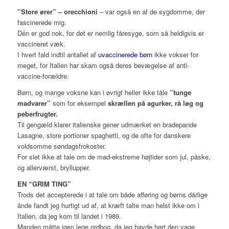
”Store ører” – orecchioni
– var også en af de sygdomme, der
fascinerede mig.
Dén er god nok, for det er nemlig fåresyge, som så heldigvis er
vaccineret væk.
I hvert fald indtil antallet af
uvaccinerede børn
ikke vokser for
meget, for Italien har skam også deres bevægelse af anti-
vaccine-forældre.
Børn, og mange voksne kan i øvrigt heller ikke tåle
”tunge
madvarer”
som for eksempel
skrællen på agurker, rå løg og
peberfrugter.
Til gengæld klarer italienske gener udmærket en bradepande
Lasagne, store portioner spaghetti, og de ofte for danskere
voldsomme søndagsfrokoster.
For slet ikke at tale om de mad-ekstreme højtider som jul, påske,
og allerværst, bryllupper.
EN “GRIM TING”
Trods det accepterede i at tale om både afføring og børns dårlige
ånde fandt jeg hurtigt ud af, at kræft talte man helst ikke om i
Italien, da jeg kom til landet i 1989.
Manden måtte igen lege ordbog, da jeg havde hørt den vage