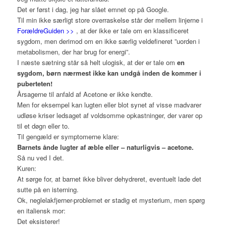
Det er først i dag, jeg har slået emnet op på Google.
Til min ikke særligt store overraskelse står der mellem linjerne i
ForældreGuiden >>
, at der ikke er tale om en klassificeret
sygdom, men derimod om en ikke særlig veldefineret ”uorden i
metabolismen, der har brug for energi”.
I næste sætning står så helt ulogisk, at der er tale om
en
sygdom, børn nærmest ikke kan undgå inden de kommer i
puberteten!
Årsagerne til anfald af Acetone er ikke kendte.
Men for eksempel kan lugten eller blot synet af visse madvarer
udløse kriser ledsaget af voldsomme opkastninger, der varer op
til et døgn eller to.
Til gengæld er symptomerne klare:
Barnets ånde lugter af æble eller – naturligvis – acetone.
Så nu ved I det.
Kuren:
At sørge for, at barnet ikke bliver dehydreret, eventuelt lade det
sutte på en isterning.
Ok, neglelakfjerner-problemet er stadig et mysterium, men spørg
en italiensk mor:
Det eksisterer!