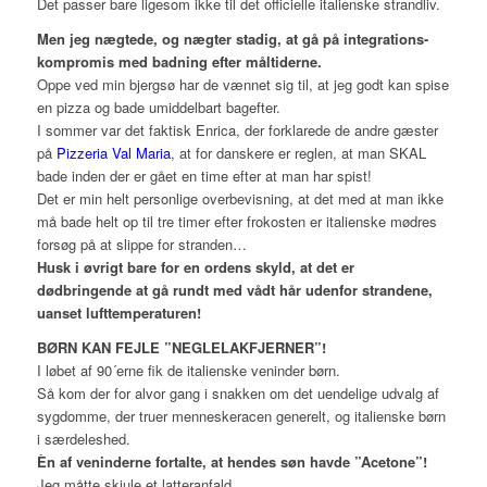
Det passer bare ligesom ikke til det officielle italienske strandliv.
Men jeg nægtede, og nægter stadig, at gå på integrations-
kompromis med badning efter måltiderne.
Oppe ved min bjergsø har de vænnet sig til, at jeg godt kan spise
en pizza og bade umiddelbart bagefter.
I sommer var det faktisk Enrica, der forklarede de andre gæster
på
Pizzeria Val Maria
, at for danskere er reglen, at man SKAL
bade inden der er gået en time efter at man har spist!
Det er min helt personlige overbevisning, at det med at man ikke
må bade helt op til tre timer efter frokosten er italienske mødres
forsøg på at slippe for stranden…
Husk i øvrigt bare for en ordens skyld, at det er
dødbringende at gå rundt med vådt hår udenfor strandene,
uanset lufttemperaturen!
BØRN KAN FEJLE ”NEGLELAKFJERNER”!
I løbet af 90´erne fik de italienske veninder børn.
Så kom der for alvor gang i snakken om det uendelige udvalg af
sygdomme, der truer menneskeracen generelt, og italienske børn
i særdeleshed.
Èn af veninderne fortalte, at hendes søn havde ”Acetone”!
Jeg måtte skjule et latteranfald.