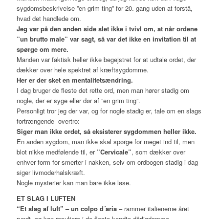
sygdomsbeskrivelse ”en grim ting” for 20. gang uden at forstå,
hvad det handlede om.
Jeg var på den anden side slet ikke i tvivl om, at når ordene
”un brutto male” var sagt, så var det ikke en invitation til at
spørge om mere.
Manden var faktisk heller ikke begejstret for at udtale ordet, der
dækker over hele spektret af kræftsygdomme.
Her er der sket en mentalitetsændring.
I dag bruger de fleste det rette ord, men man hører stadig om
nogle, der er syge eller dør af ”en grim ting”.
Personligt tror jeg der var, og for nogle stadig er, tale om en slags
fortrængende overtro:
Siger man ikke ordet, så eksisterer sygdommen heller ikke.
En anden sygdom, man ikke skal spørge for meget ind til, men
blot nikke medfølende til, er
”Cervicale”
, som dækker over
enhver form for smerter i nakken, selv om ordbogen stadig i dag
siger livmoderhalskræft.
Nogle mysterier kan man bare ikke løse.
ET SLAG I LUFTEN
“Et slag af luft” – un colpo d´aria
– rammer italienerne året
rundt, og kan resultere i de fleste kendte dårligdomme.