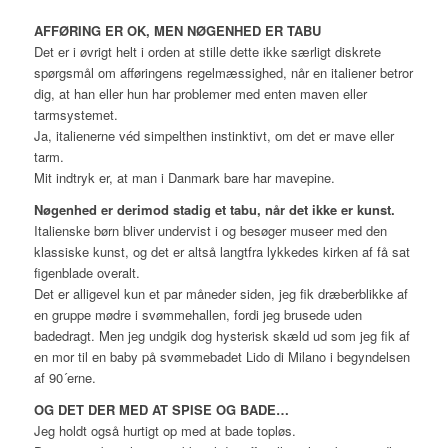
AFFØRING ER OK, MEN NØGENHED ER TABU
Det er i øvrigt helt i orden at stille dette ikke særligt diskrete
spørgsmål om afføringens regelmæssighed, når en italiener betror
dig, at han eller hun har problemer med enten maven eller
tarmsystemet.
Ja, italienerne véd simpelthen instinktivt, om det er mave eller
tarm.
Mit indtryk er, at man i Danmark bare har mavepine.
Nøgenhed er derimod stadig et tabu, når det ikke er kunst.
Italienske børn bliver undervist i og besøger museer med den
klassiske kunst, og det er altså langtfra lykkedes kirken af få sat
figenblade overalt.
Det er alligevel kun et par måneder siden, jeg fik dræberblikke af
en gruppe mødre i svømmehallen, fordi jeg brusede uden
badedragt. Men jeg undgik dog hysterisk skæld ud som jeg fik af
en mor til en baby på svømmebadet Lido di Milano i begyndelsen
af 90´erne.
OG DET DER MED AT SPISE OG BADE…
Jeg holdt også hurtigt op med at bade topløs.