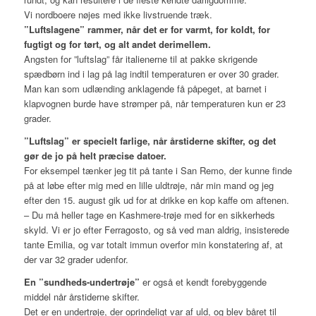
Vi nordboere nøjes med ikke livstruende træk.
”Luftslagene” rammer, når det er for varmt, for koldt, for
fugtigt og for tørt, og alt andet derimellem.
Angsten for ”luftslag” får italienerne til at pakke skrigende
spædbørn ind i lag på lag indtil temperaturen er over 30 grader.
Man kan som udlænding anklagende få påpeget, at barnet i
klapvognen burde have strømper på, når temperaturen kun er 23
grader.
”Luftslag” er specielt farlige, når årstiderne skifter, og det
gør de jo på helt præcise datoer.
For eksempel tænker jeg tit på tante i San Remo, der kunne finde
på at løbe efter mig med en lille uldtrøje, når min mand og jeg
efter den 15. august gik ud for at drikke en kop kaffe om aftenen.
– Du må heller tage en Kashmere-trøje med for en sikkerheds
skyld. Vi er jo efter Ferragosto, og så ved man aldrig, insisterede
tante Emilia, og var totalt immun overfor min konstatering af, at
der var 32 grader udenfor.
En ”sundheds-undertrøje”
er også et kendt forebyggende
middel når årstiderne skifter.
Det er en undertrøje, der oprindeligt var af uld, og blev båret til