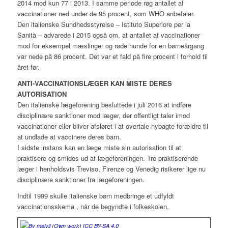
2014 mod kun 77 i 2013. I samme periode røg antallet af
vaccinationer ned under de 95 procent, som WHO anbefaler.
Den italienske Sundhedsstyrelse – Istituto Superiore per la
Sanità – advarede i 2015 også om, at antallet af vaccinationer
mod for eksempel mæslinger og røde hunde for en børneårgang
var nede på 86 procent. Det var et fald på fire procent i forhold til
året før.
ANTI-VACCINATIONSLÆGER KAN MISTE DERES
AUTORISATION
Den italienske lægeforening besluttede i juli 2016 at indføre
disciplinære sanktioner mod læger, der offentligt taler imod
vaccinationer eller bliver afsløret i at overtale nybagte forældre til
at undlade at vaccinere deres barn.
I sidste instans kan en læge miste sin autorisation til at
praktisere og smides ud af lægeforeningen. Tre praktiserende
læger i henholdsvis Treviso, Firenze og Venedig risikerer lige nu
disciplinære sanktioner fra lægeforeningen.
Indtil 1999 skulle italienske børn medbringe et udfyldt
vaccinationsskema , når de begyndte i folkeskolen.