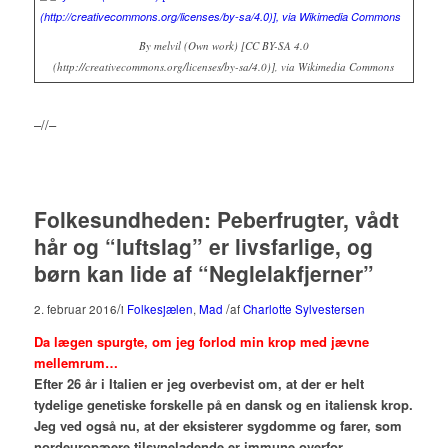
By melvil (Own work) [CC BY-SA 4.0
(http://creativecommons.org/licenses/by-sa/4.0)], via Wikimedia Commons
–//–
Folkesundheden: Peberfrugter, vådt
hår og “luftslag” er livsfarlige, og
børn kan lide af “Neglelakfjerner”
/
/
2. februar 2016
i
Folkesjælen
,
Mad
af
Charlotte Sylvestersen
Da lægen spurgte, om jeg forlod min krop med jævne
mellemrum…
Efter 26 år i Italien er jeg overbevist om, at der er helt
tydelige genetiske forskelle på en dansk og en italiensk krop.
Jeg ved også nu, at der eksisterer sygdomme og farer, som
nordeuropæere tilsyneladende er immune overfor.