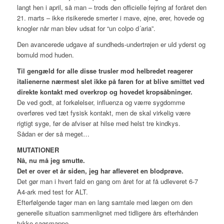
langt hen i april, så man – trods den officielle fejring af foråret den
21. marts – ikke risikerede smerter i mave, øjne, ører, hovede og
knogler når man blev udsat for “un colpo d´aria”.
Den avancerede udgave af sundheds-undertrøjen er uld yderst og
bomuld mod huden.
Til gengæld for alle disse trusler mod helbredet reagerer
italienerne nærmest slet ikke på faren for at blive smittet ved
direkte kontakt med overkrop og hovedet kropsåbninger.
De ved godt, at forkølelser, influenza og værre sygdomme
overføres ved tæt fysisk kontakt, men de skal virkelig være
rigtigt syge, før de afviser at hilse med helst tre kindkys.
Sådan er der så meget…
MUTATIONER
Nå, nu må jeg smutte.
Det er over et år siden, jeg har afleveret en blodprøve.
Det gør man i hvert fald en gang om året for at få udleveret 6-7
A4-ark med test for ALT.
Efterfølgende tager man en lang samtale med lægen om den
generelle situation sammenlignet med tidligere års efterhånden
tykke sagsmappe.