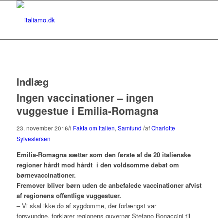
Indlæg
Ingen vaccinationer – ingen
vuggestue i Emilia-Romagna
/
/
23. november 2016
i
Fakta om Italien
,
Samfund
af
Charlotte
Sylvestersen
Emilia-Romagna sætter som den første af de 20 italienske
regioner hårdt mod hårdt i den voldsomme debat om
børnevaccinationer
.
Fremover bliver børn uden de anbefalede vaccinationer afvist
af regionens offentlige vuggestuer.
– Vi skal ikke dø af sygdomme, der forlængst var
forsvundne, forklarer regionens guvernør Stefano Bonaccini til