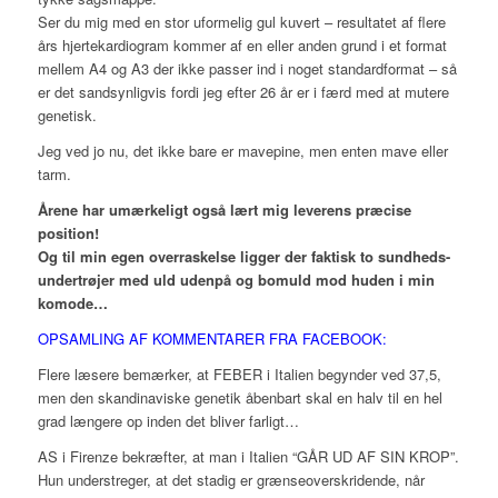
Ser du mig med en stor uformelig gul kuvert – resultatet af flere
års hjertekardiogram kommer af en eller anden grund i et format
mellem A4 og A3 der ikke passer ind i noget standardformat – så
er det sandsynligvis fordi jeg efter 26 år er i færd med at mutere
genetisk.
Jeg ved jo nu, det ikke bare er mavepine, men enten mave eller
tarm.
Årene har umærkeligt også lært mig leverens præcise
position!
Og til min egen overraskelse ligger der faktisk to sundheds-
undertrøjer med uld udenpå og bomuld mod huden i min
komode…
OPSAMLING AF KOMMENTARER FRA FACEBOOK:
Flere læsere bemærker, at FEBER i Italien begynder ved 37,5,
men den skandinaviske genetik åbenbart skal en halv til en hel
grad længere op inden det bliver farligt…
AS i Firenze bekræfter, at man i Italien “GÅR UD AF SIN KROP”.
Hun understreger, at det stadig er grænseoverskridende, når