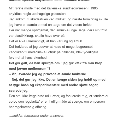
Mit første møde med det italienske sundhedsvæsen i 1995
skyldtes nogle ubehagelige galdesten.
Jeg ankom til skadestuen ved midnat, og næste formiddag skulle
jeg have en samtale med en læge om det videre forløb.
Der var mange spørgsmål, den smukke unge læge, der i sin fritid
var plastikkirurg, skulle have svar på.
Det er ikke uvæsentligt, at han var ung og smuk.
Det forklarer, at jeg udover at have et meget begrænset
kendskab til medicinske udtryk på italiensk, blev yderligere
forvirret af hans skønhed.
Det gik galt, da han spurgte om ”jeg gik væk fra min krop
med jævne mellemrum”?
– Øh, svarede jeg og prøvede at samle tankerne.
– Nej, det gør jeg ikke. Det er længe siden jeg holdt op med
at ryge hash og eksperimentere med andre sjove sager,
svarede jeg.
Den smukke læge brød ud i latter, og forklarede mig, at ”andare di
corpo con regolaritá” er en høflig måde at spørge, om en person
har regelmæssig afføring.
…artiklen fortsætter under annoncen