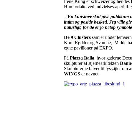
Irene Kung er schweizer og hendes fo
Hun fortalte ved indvielses-aperitiffe
– En kunstner skal give publikum no
intim og positiv besked. Jeg ville g
naturligt, for de er jo netop symbol
De 9 Clusters
samler under temaern
Korn Rødder og Svampe, Middelhave
egne pavilloner på EXPO.
På
Piazza Italia
, hvor gaderne Decu
skulpturer af stjernearkitekten
Danie
Skulpturerne bliver til lyssøjler om a
WINGS
er navnet.