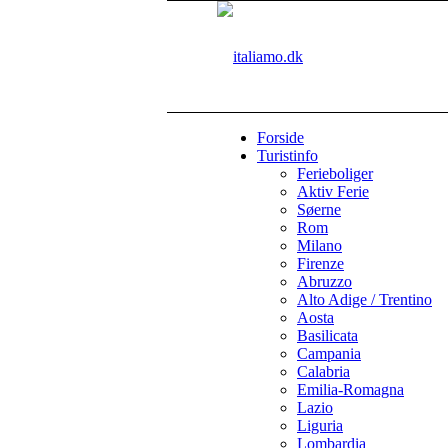
Forside
Turistinfo
Ferieboliger
Aktiv Ferie
Søerne
Rom
Milano
Firenze
Abruzzo
Alto Adige / Trentino
Aosta
Basilicata
Campania
Calabria
Emilia-Romagna
Lazio
Liguria
Lombardia