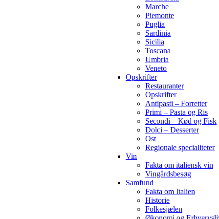
Marche
Piemonte
Puglia
Sardinia
Sicilia
Toscana
Umbria
Veneto
Opskrifter
Restauranter
Opskrifter
Antipasti – Forretter
Primi – Pasta og Ris
Secondi – Kød og Fisk
Dolci – Desserter
Ost
Regionale specialiteter
Vin
Fakta om italiensk vin
Vingårdsbesøg
Samfund
Fakta om Italien
Historie
Folkesjælen
Økonomi og Erhvervsli