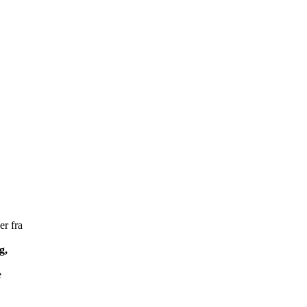
r fra
g,
e