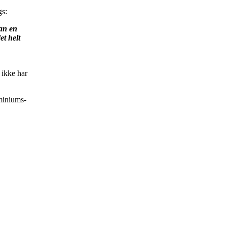
gs:
ran en
et helt
ikke har
uminiums-