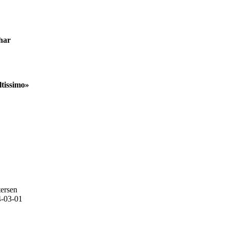
har
ltissimo»
tersen
-03-01