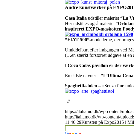
Andre kunstværker på EXPO201
Casa Italia
udstiller maleriet
“La Vu
Her udstilles også maleriet “
Ortolan
inspireret EXPO-maskotten Foo
“FIAT 500”-
modellerne, der bruges 
Umiddelbart efter indgangen ved Met
(…en stærkt forstørret udgave af en 
I
Coca Colas pavillon er der vær
En sidste navner –
“L’Ultima Cena”
Spaghetti-stolen
– «Senza fine uni
–//–
https://italiamo.dk/wp-content/up
http://italiamo.dk/wp-content/upload
11:46:29
Kunsten på Expo2015 i Mi