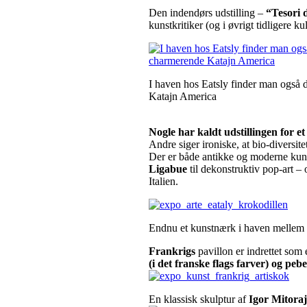
Den indendørs udstilling –
“Tesori d
kunstkritiker (og i øvrigt tidligere 
I haven hos Eatsly finder man også
Katajn America
Nogle har kaldt udstillingen for e
Andre siger ironiske, at bio-diversite
Der er både antikke og moderne kuns
Ligabue
til dekonstruktiv pop-art – 
Italien.
Endnu et kunstnærk i haven melle
Frankrigs
pavillon er indrettet so
(i det franske flags farver) og pe
En klassisk skulptur af
Igor Mitoraj