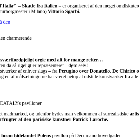
´Italia”
– Skatte fra Italien
– er organiseret af den meget omdiskuter
kulturborgmester i Milano)
Vittorio Sgarbi
.
 den charmerende
t sværtfordøjeligt orgie med alt for mange retter…
ten da så rigeligt er repræsenteret – døm selv!
tværker af enhver slags – fra
Perugino over Donatello, De Chirico 
og en af målsætningerne har været netop at udstille kunstværker fra alle 
m EATALYs pavilloner
m et madmarked, og udenfor bydes man velkommen af surrealistiske
arti
berfrugter af den parisiske kunstner Patrick Laroche.
 foran fødelandet Polens
pavillon på Decumano hovedgaden