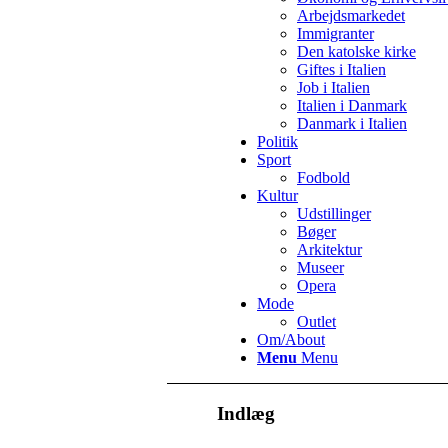
Arbejdsmarkedet
Immigranter
Den katolske kirke
Giftes i Italien
Job i Italien
Italien i Danmark
Danmark i Italien
Politik
Sport
Fodbold
Kultur
Udstillinger
Bøger
Arkitektur
Museer
Opera
Mode
Outlet
Om/About
Menu
Menu
Indlæg