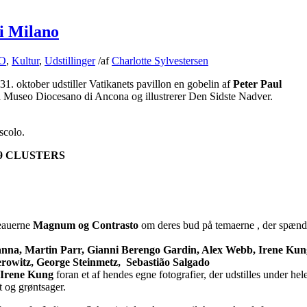
i Milano
O
,
Kultur
,
Udstillinger
/
af
Charlotte Sylvestersen
1. oktober udstiller Vatikanets pavillon en gobelin af
Peter Paul
på Museo Diocesano di Ancona og illustrerer Den Sidste Nadver.
scolo.
9 CLUSTERS
reauerne
Magnum og Contrasto
om deres bud på temaerne , der spænde
nna, Martin Parr, Gianni Berengo Gardin, Alex Webb, Irene Kun
erowitz, George Steinmetz, Sebastião Salgado
Irene Kung
foran et af hendes egne fotografier, der udstilles under hel
 og grøntsager.