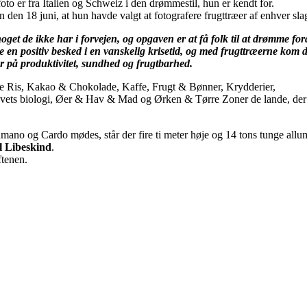
to er fra Italien og Schweiz i den drømmestil, hun er kendt for.
n den 18 juni, at hun havde valgt at fotografere frugttræer af enhver sla
get de ikke har i forvejen, og opgaven er at få folk til at drømme fo
ive en positiv besked i en vanskelig krisetid, og med frugttræerne kom d
er på produktivitet, sundhed og frugtbarhed.
e Ris, Kakao & Chokolade, Kaffe, Frugt & Bønner, Krydderier,
ts biologi, Øer & Hav & Mad og Ørken & Tørre Zoner de lande, der 
mano og Cardo mødes, står der fire ti meter høje og 14 tons tunge all
l Libeskind
.
ftenen.