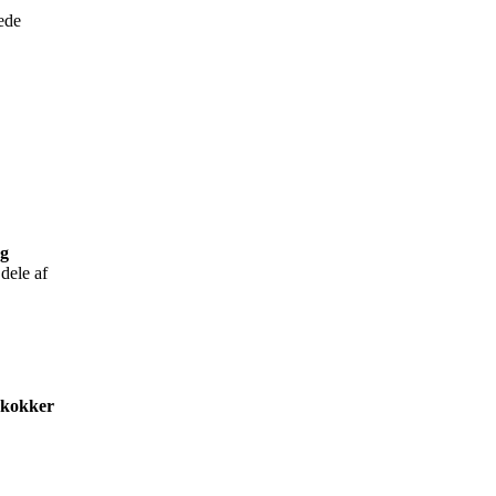
ede
og
dele af
skokker