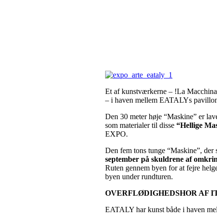
Et af kunstværkerne – !La Macchina
– i haven mellem EATALYs pavillon
Den 30 meter høje “Maskine” er lavet
som materialer til disse
“Hellige Ma
EXPO.
Den fem tons tunge “Maskine”, der 
september på skuldrene af omkri
Ruten gennem byen for at fejre helge
byen under rundturen.
OVERFLØDIGHEDSHOR AF I
EATALY har kunst både i haven mell