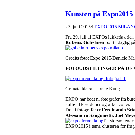
Kunsten på Expo2015 
27. juni 2015
/
i
EXPO2015 MILAN
Fra 29. juli til EXPOs lukkedag den 3
Rubens. Gobelinen
bor til daglig 
Credits foto: Expo 2015/Daniele Ma
FOTOUDSTILLINGER PÅ DE 
Granatæbletræ – Irene Kung
EXPO har bedt ni fotografer fra bu
kaffe til krydderier og ørkenzoner.
De ni fotografer er
Ferdinando Scia
Alessandra Sanguinetti, Joel Mey
En storsmilende
EXPO2015 i tema-clusteren for frugt