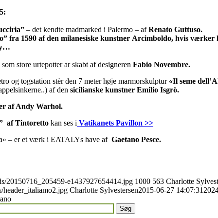
5:
cciria”
– det kendte madmarked i Palermo – af
Renato Guttuso.
o” fra 1590 af den milanesiske kunstner Arcimboldo, hvis værker 
dy…
som store urtepotter ar skabt af designeren
Fabio Novembre.
ro og togstation stèr den 7 meter høje marmorskulptur
«Il seme dell’A
appelsinkerne..) af den
sicilianske kunstner Emilio Isgrò.
ker af Andy Warhol.
 af Tintoretto
kan ses i
Vatikanets Pavillon >>
ca» – er et værk i EATALYs have af
Gaetano Pesce.
loads/20150716_205459-e1437927654414.jpg
1000
563
Charlotte Sylves
s/header_italiamo2.jpg
Charlotte Sylvestersen
2015-06-27 14:07:31
2024
lano