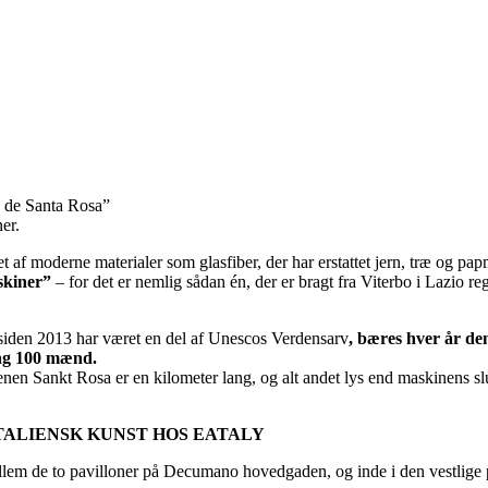
 de Santa Rosa”
er.
 af moderne materialer som glasfiber, der har erstattet jern, træ og pa
skiner”
– for det er nemlig sådan én, der er bragt fra Viterbo i Lazio reg
siden 2013 har været en del af Unescos Verdensarv
, bæres hver år den
ng 100 mænd.
nen Sankt Rosa er en kilometer lang, og alt andet lys end maskinens sl
TALIENSK KUNST HOS EATALY
em de to pavilloner på Decumano hovedgaden, og inde i den vestlige p