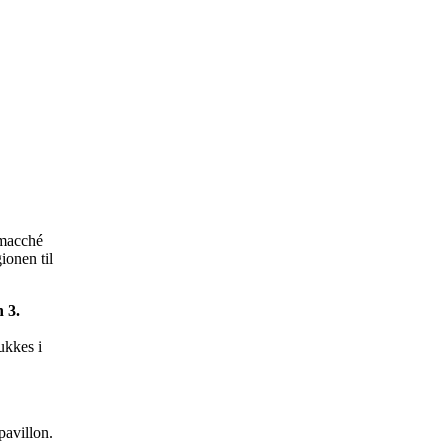
pmacché
ionen til
 3.
ukkes i
avillon.