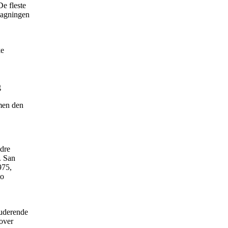
e fleste
magningen
ke
g
 men den
ldre
. San
975,
to
tuderende
over