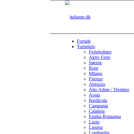
Forside
Turistinfo
Ferieboliger
Aktiv Ferie
Søerne
Rom
Milano
Firenze
Abruzzo
Alto Adige / Trentino
Aosta
Basilicata
Campania
Calabria
Emilia-Romagna
Lazio
Liguria
Lombardia