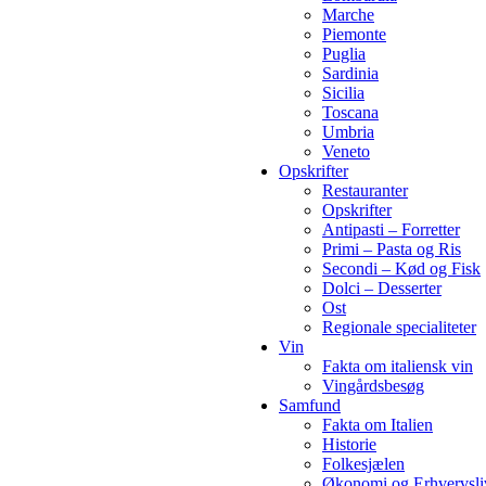
Marche
Piemonte
Puglia
Sardinia
Sicilia
Toscana
Umbria
Veneto
Opskrifter
Restauranter
Opskrifter
Antipasti – Forretter
Primi – Pasta og Ris
Secondi – Kød og Fisk
Dolci – Desserter
Ost
Regionale specialiteter
Vin
Fakta om italiensk vin
Vingårdsbesøg
Samfund
Fakta om Italien
Historie
Folkesjælen
Økonomi og Erhvervsli