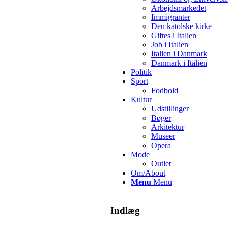
Arbejdsmarkedet
Immigranter
Den katolske kirke
Giftes i Italien
Job i Italien
Italien i Danmark
Danmark i Italien
Politik
Sport
Fodbold
Kultur
Udstillinger
Bøger
Arkitektur
Museer
Opera
Mode
Outlet
Om/About
Menu
Menu
Indlæg