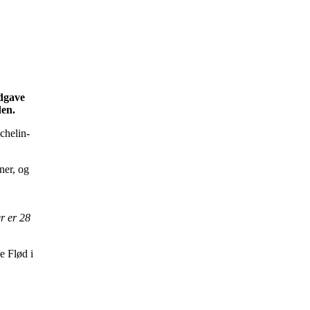
udgave
den.
chelin-
ner, og
r er 28
e Flød i