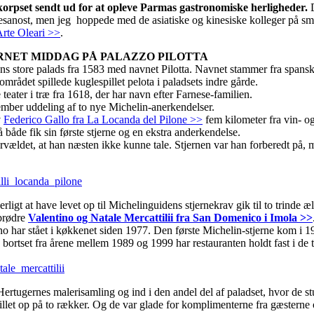
ekorpset sendt ud for at opleve Parmas gastronomiske herligheder.
D
mesanost, men jeg hoppede med de asiatiske og kinesiske kolleger på s
rte Oleari >>
.
RNET MIDDAG PÅ PALAZZO PILOTTA
ens store palads fra 1583 med navnet Pilotta. Navnet stammer fra spans
området spillede kuglespillet pelota i paladsets indre gårde.
 teater i træ fra 1618, der har navn efter Farnese-familien.
mber uddeling af to nye Michelin-anerkendelser.
v
Federico Gallo fra La Locanda del Pilone >>
fem kilometer fra vin- o
å både fik sin første stjerne og en ekstra anderkendelse.
rvældet, at han næsten ikke kunne tale. Stjernen var han forberedt på,
igt at have levet op til Michelinguidens stjernekrav gik til to trinde æ
 brødre
Valentino og Natale Mercattilii fra San Domenico i Imola >>
 har stået i køkkenet siden 1977. Den første Michelin-stjerne kom i 1
ortset fra årene mellem 1989 og 1999 har restauranten holdt fast i de 
ertugernes malerisamling og ind i den andel del af paladset, hvor de s
let op på to rækker. Og de var glade for komplimenterne fra gæsterne 