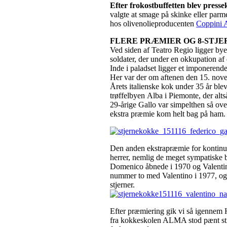
Efter frokostbuffetten blev press
valgte at smage på skinke eller par
hos olivenolieproducenten
Coppini A
FLERE PRÆMIER OG 8-STJE
Ved siden af Teatro Regio ligger by
soldater, der under en okkupation af 
Inde i paladset ligger et imponerende
Her var der om aftenen den 15. nove
Årets italienske kok under 35 år ble
trøffelbyen Alba i Piemonte, der alts
29-årige Gallo var simpelthen så ove
ekstra præmie kom helt bag på ham.
Den anden ekstrapræmie for kontinuerl
herrer, nemlig de meget sympatiske
Domenico åbnede i 1970 og Valentino
nummer to med Valentino i 1977, og b
stjerner.
Efter præmiering gik vi så igennem H
fra kokkeskolen ALMA stod pænt stil