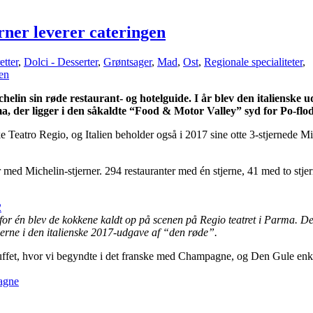
rner leverer cateringen
etter
,
Dolci - Desserter
,
Grøntsager
,
Mad
,
Ost
,
Regionale specialiteter
,
sen
elin sin røde restaurant- og hotelguide. I år blev den italienske 
ma, der ligger i den såkaldte “Food & Motor Valley” syd for Po-flo
 Teatro Regio, og Italien beholder også i 2017 sine otte 3-stjernede
Mi
er med Michelin-stjerner. 294 restauranter med én stjerne, 41 med to stjer
or én blev de kokkene kaldt op på scenen på Regio teatret i Parma. De
jerne i den italienske 2017-udgave af “den røde”.
uffet, hvor vi begyndte i det franske med Champagne, og Den Gule enk