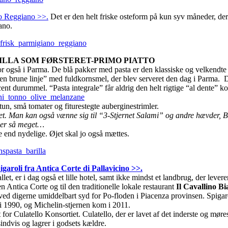
o Reggiano >>.
Det er den helt friske osteform på kun syv måneder, der
ano.
ILLA SOM FØRSTERET-PRIMO PIATTO
bor også i Parma. De blå pakker med pasta er den klassiske og velkendt
en brune linje” med fuldkornsmel, der blev serveret den dag i Parma. D
ent durummel. “Pasta integrale” får aldrig den helt rigtige “al dente” ko
un, små tomater og fiturestegte auberginestrimler.
det. Man kan også vænne sig til “3-Stjernet Salami” og andre hævder, 
der så meget…
 end nydelige. Øjet skal jo også mættes.
garoli fra Antica Corte di Pallavicino >>.
llet, er i dag også et lille hotel, samt ikke mindst et landbrug, der levere
n Antica Corte og til den traditionelle lokale restaurant
Il Cavallino B
 ved digerne umiddelbart syd for Po-floden i Piacenza provinsen. Spigar
i 1990, og Michelin-stjernen kom i 2011.
or Culatello Konsortiet. Culatello, der er lavet af det inderste og møre
indvis og lagrer i godsets kældre.