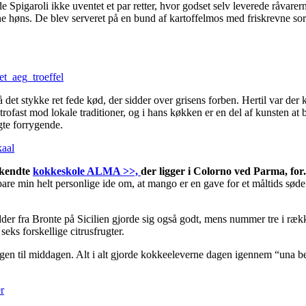
 Spigaroli ikke uventet et par retter, hvor godset selv leverede råvarer
e høns. De blev serveret på en bund af kartoffelmos med friskrevne sort
 det stykke ret fede kød, der sidder over grisens forben. Hertil var der k
ofast mod lokale traditioner, og i hans køkken er en del af kunsten at b
gte forrygende.
 kendte
kokkeskole ALMA >>,
der ligger i Colorno ved Parma, for
re min helt personlige ide om, at mango er en gave for et måltids søde
er fra Bronte på Sicilien gjorde sig også godt, mens nummer tre i ræk
eks forskellige citrusfrugter.
gen til middagen. Alt i alt gjorde kokkeeleverne dagen igennem “una be