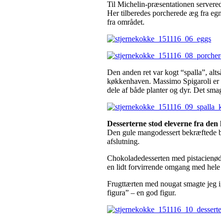
Til Michelin-præsentationen serverede
Her tilberedes porcherede æg fra egn
fra området.
Den anden ret var kogt “spalla”, altså
køkkenhaven. Massimo Spigaroli er tr
dele af både planter og dyr. Det sma
Desserterne stod eleverne fra den
Den gule mangodessert bekræftede ba
afslutning.
Chokoladedesserten med pistacienødd
en lidt forvirrende omgang med hele s
Frugttærten med nougat smagte jeg i
figura” – en god figur.