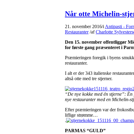
Når otte Michelin-stje
21. november 2016
/
i
Antipasti - Forr
Restauranter
/
af
Charlotte Sylvester
Den 15. november offentliggør Mich
for første gang præsenteret i Par
Præmieringen foregik i byens smukke
restauranter
.
I alt er der 343 italienske restaurant
altså otte med tre stjerner.
“De nye kokke med én stjerne”: Èn f
nye restauranter med en Michelin-st
Efter præmieringen var der frokostb
liflige strømme…
.
PARMAS “GULD”