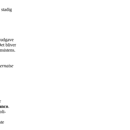
 stadig
e udgave
et bliver
nsistens.
Bernaise
r
ianco
.
oli-
ste