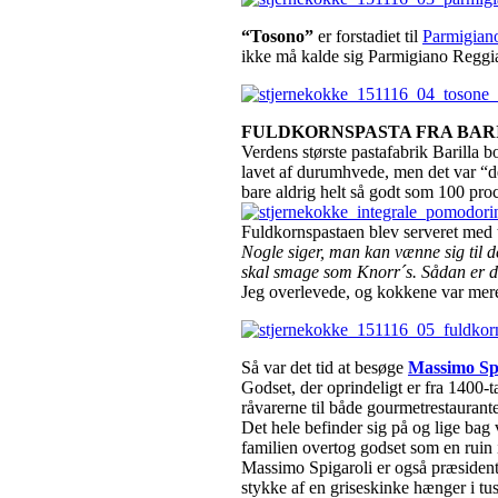
“Tosono”
er forstadiet til
Parmigian
ikke må kalde sig Parmigiano Reggi
FULDKORNSPASTA FRA BAR
Verdens største pastafabrik Barilla 
lavet af durumhvede, men det var “d
bare aldrig helt så godt som 100 proc
Fuldkornspastaen blev serveret med t
Nogle siger, man kan vænne sig til 
skal smage som Knorr´s. Sådan er 
Jeg overlevede, og kokkene var mere
Så var det tid at besøge
Massimo Spi
Godset, der oprindeligt er fra 1400-ta
råvarerne til både gourmetrestaurante
Det hele befinder sig på og lige bag
familien overtog godset som en ruin 
Massimo Spigaroli er også præsident f
stykke af en griseskinke hænger i tus