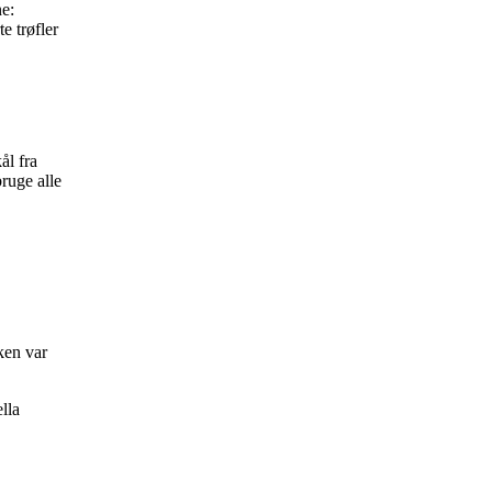
ne:
e trøfler
ål fra
ruge alle
.
ken var
lla