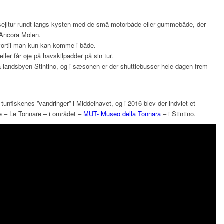
sejltur rundt langs kysten med de små motorbåde eller gummebåde, der
d Ancora Molen.
vortil man kun kan komme i både.
ler får øje på havskilpadder på sin tur.
a landsbyen Stintino, og i sæsonen er der shuttlebusser hele dagen frem
or tunfiskenes ”vandringer” i Middelhavet, og i 2016 blev der indviet et
 – Le Tonnare – i området –
MUT- Museo della Tonnara
– i Stintino.