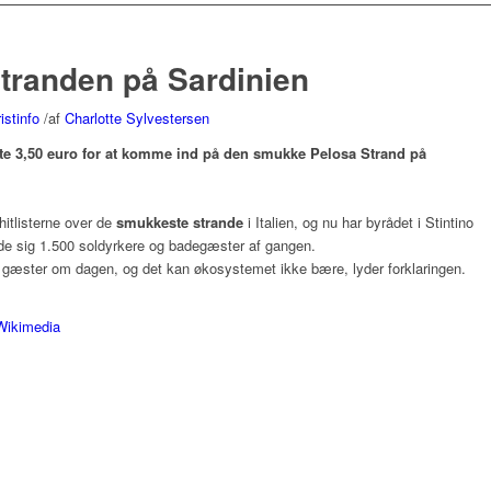
Stranden på Sardinien
istinfo
/
af
Charlotte Sylvestersen
oste 3,50 euro for at komme ind på den smukke Pelosa Strand på
hitlisterne over de
smukkeste strande
i Italien, og nu har byrådet i Stintino
lde sig 1.500 soldyrkere og badegæster af gangen.
0 gæster om dagen, og det kan økosystemet ikke bære, lyder forklaringen.
Wikimedia