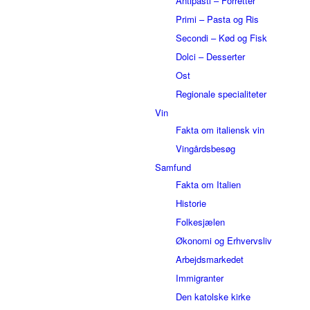
Antipasti – Forretter
Primi – Pasta og Ris
Secondi – Kød og Fisk
Dolci – Desserter
Ost
Regionale specialiteter
Vin
Fakta om italiensk vin
Vingårdsbesøg
Samfund
Fakta om Italien
Historie
Folkesjælen
Økonomi og Erhvervsliv
Arbejdsmarkedet
Immigranter
Den katolske kirke