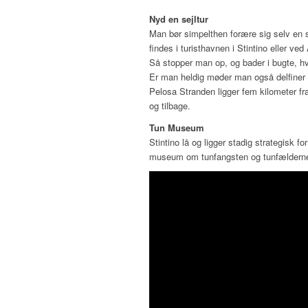
Nyd en sejltur
Man bør simpelthen forære sig selv en 
findes i turisthavnen i Stintino eller ve
Så stopper man op, og bader i bugte, h
Er man heldig møder man også delfiner el
Pelosa Stranden ligger fem kilometer fr
og tilbage.
Tun Museum
Stintino lå og ligger stadig strategisk f
museum om tunfangsten og tunfælderne