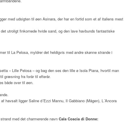
g armbåndene.
ger med udsigten til øen Asinara, der har en fortid som et af italiens mest
 det utroligt finkornede hvide sand, og den lave havbunds fantastiske
mer til La Pelosa, myldrer det heldigvis med andre skønne strande i
ta – Lille Pelosa – og bag den ses den lille ø Isola Piana, hvortil man
l græsning fra forår til efterår.
s både over til øen.
rande.
 af havsalt ligger Saline d´Ezzi Mannu, Il Gabbiano (Mågen), L´Ancora
og strand med det charmerende navn
Cala Coscia di Donne: