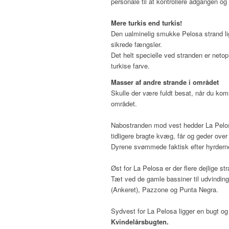
personale til at kontrollere adgangen o
Mere turkis end turkis!
Den ualminelig smukke Pelosa strand lig
sikrede fængsler.
Det helt specielle ved stranden er netop
turkise farve.
Masser af andre strande i området
Skulle der være fuldt besat, når du kom
området.
Nabostranden mod vest hedder La Peloset
tidligere bragte kvæg, får og geder over ti
Dyrene svømmede faktisk efter hyrderne
Øst for La Pelosa er der flere dejlige st
Tæt ved de gamle bassiner til udvinding
(Ankeret), Pazzone og Punta Negra.
Sydvest for La Pelosa ligger en bugt 
Kvindelårsbugten.