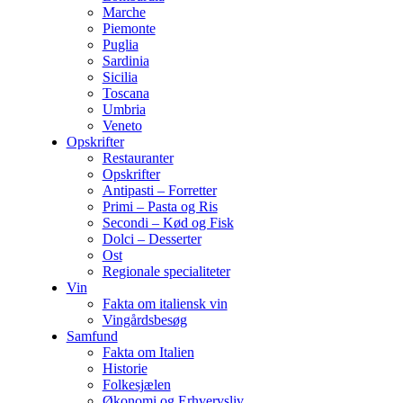
Marche
Piemonte
Puglia
Sardinia
Sicilia
Toscana
Umbria
Veneto
Opskrifter
Restauranter
Opskrifter
Antipasti – Forretter
Primi – Pasta og Ris
Secondi – Kød og Fisk
Dolci – Desserter
Ost
Regionale specialiteter
Vin
Fakta om italiensk vin
Vingårdsbesøg
Samfund
Fakta om Italien
Historie
Folkesjælen
Økonomi og Erhvervsliv