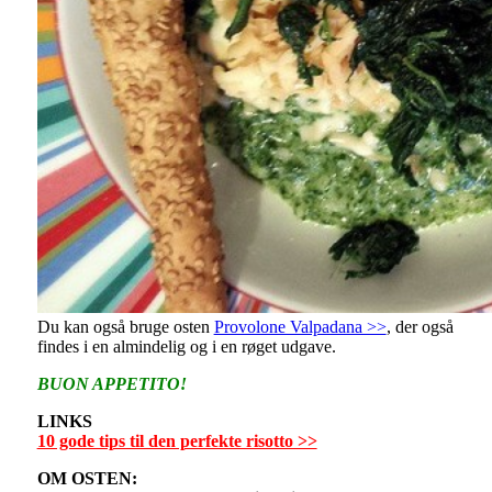
Du kan også bruge osten
Provolone Valpadana >>
, der også
findes i en almindelig og i en røget udgave.
BUON APPETITO!
LINKS
10 gode tips til den perfekte risotto >>
OM OSTEN: