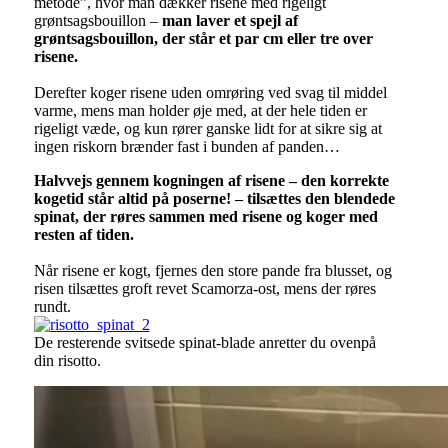
metode”, hvor man dækker risene med rigeligt
grøntsagsbouillon –
man laver et spejl af
grøntsagsbouillon, der står et par cm eller tre over
risene.
Derefter koger risene uden omrøring ved svag til middel
varme, mens man holder øje med, at der hele tiden er
rigeligt væde, og kun rører ganske lidt for at sikre sig at
ingen riskorn brænder fast i bunden af panden…
Halvvejs gennem kogningen af risene – den korrekte
kogetid står altid på poserne! – tilsættes den blendede
spinat, der røres sammen med risene og koger med
resten af tiden.
Når risene er kogt, fjernes den store pande fra blusset, og
risen tilsættes groft revet Scamorza-ost, mens der røres
rundt.
De resterende svitsede spinat-blade anretter du ovenpå
din risotto.