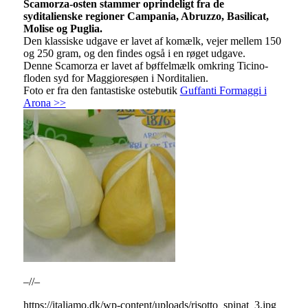
Scamorza-osten stammer oprindeligt fra de
syditalienske regioner Campania, Abruzzo, Basilicat,
Molise og Puglia.
Den klassiske udgave er lavet af komælk, vejer mellem 150
og 250 gram, og den findes også i en røget udgave.
Denne Scamorza er lavet af bøffelmælk omkring Ticino-
floden syd for Maggioresøen i Norditalien.
Foto er fra den fantastiske ostebutik
Guffanti Formaggi i
Arona >>
–//–
https://italiamo.dk/wp-content/uploads/risotto_spinat_3.jpg