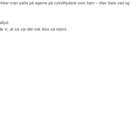
ykker man satte på egerne på cykelhjulene som barn – blev bare ved og
allyd.
e vi, at så var det nok ikke så slemt.