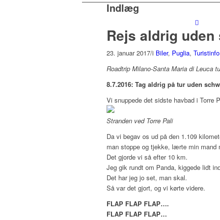
Indlæg
Rejs aldrig uden
23. januar 2017
/
i
Biler
,
Puglia
,
Turistinfo
Roadtrip Milano-Santa Maria di Leuca tur/
8.7.2016: Tag aldrig på tur uden schw
Vi snuppede det sidste havbad i Torre P
Stranden ved Torre Pali
Da vi begav os ud på den 1.109 kilometer
man stoppe og tjekke, lærte min mand 
Det gjorde vi så efter 10 km.
Jeg gik rundt om Panda, kiggede lidt i
Det har jeg jo set, man skal.
Så var det gjort, og vi kørte videre.
FLAP FLAP FLAP….
FLAP FLAP FLAP…