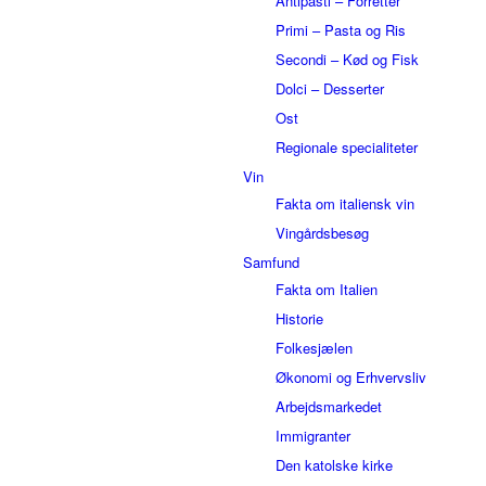
Antipasti – Forretter
Primi – Pasta og Ris
Secondi – Kød og Fisk
Dolci – Desserter
Ost
Regionale specialiteter
Vin
Fakta om italiensk vin
Vingårdsbesøg
Samfund
Fakta om Italien
Historie
Folkesjælen
Økonomi og Erhvervsliv
Arbejdsmarkedet
Immigranter
Den katolske kirke