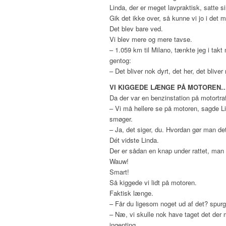
Linda, der er meget lavpraktisk, satte 
Gik det ikke over, så kunne vi jo i det 
Det blev bare ved.
Vi blev mere og mere tavse.
– 1.059 km til Milano, tænkte jeg i tak
gentog:
– Det bliver nok dyrt, det her, det blive
VI KIGGEDE LÆNGE PÅ MOTOREN
Da der var en benzinstation på motortraf
– Vi må hellere se på motoren, sagde Li
smøger.
– Ja, det siger, du. Hvordan gør man de
Dét vidste Linda.
Der er sådan en knap under rattet, ma
Wauw!
Smart!
Så kiggede vi lidt på motoren.
Faktisk længe.
– Får du ligesom noget ud af det? spurg
– Næ, vi skulle nok have taget det der 
ingenting.