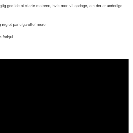
 rigtig god ide at starte motoren, hvis man vil opdage, om der er underlige
 røg et par cigaretter mere.
re forhjul…