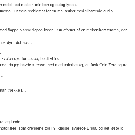
sin mobil ned mellem min ben og optog lyden.
mindste illustrere problemet for en mekaniker med tilhørende audio.
t med flappe-plappe-flappe-lyden, kun afbrudt af en mekanikerstemme, der
r nok dyrt, det her…
…
ikvejen syd for Lecce, holdt vi ind.
nda, da jeg havde stresset ned med toiletbesøg, en frisk Cola Zero og tre
t?
n kan trække i…
te jeg Linda.
motorlære, som drengene tog i 9. klasse, svarede Linda, og det løste jo