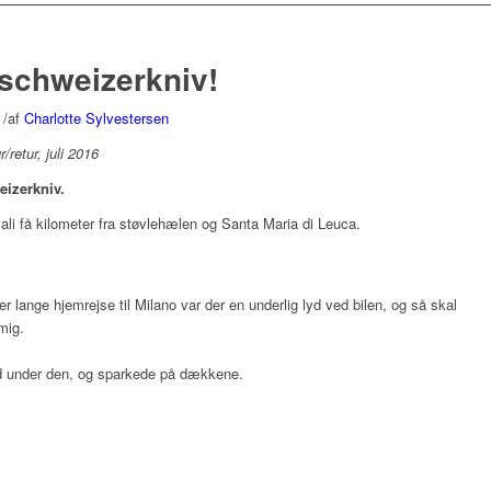
 schweizerkniv!
/
af
Charlotte Sylvestersen
retur, juli 2016
eizerkniv.
ali få kilometer fra støvlehælen og Santa Maria di Leuca.
 lange hjemrejse til Milano var der en underlig lyd ved bilen, og så skal
mig.
nd under den, og sparkede på dækkene.