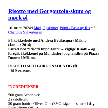
Risotto med Gorgonzola-skum og
mørk øl
10. marts 2024
/
i
Mad
,
Opskrifter
,
Primi - Pasta og Ris
/
af
Charlotte Sylvestersen
På kokkeskole med Andrea Bevilacqua / Milano
(Januar 2014)
Kurset hed “Risotti Importanti” – Vigtige Risotti – og
foregik i køkkenet på Mondadori boghandlen på Piazza
Duomo i Milano.
RISOTTO MED GORGONZOLA OG ØL
– til 6 personer
INGREDIENSER
500 gram Arborio-ris
2 skalotteløg
50 gram Jomfru Oliven Olie (EVO, siger de smarte i dag –
Extra Virgin Oil…)