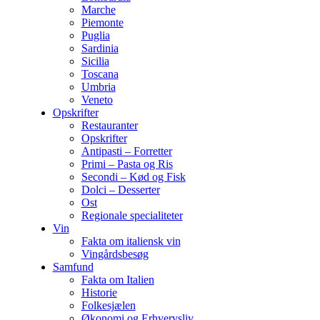
Marche
Piemonte
Puglia
Sardinia
Sicilia
Toscana
Umbria
Veneto
Opskrifter
Restauranter
Opskrifter
Antipasti – Forretter
Primi – Pasta og Ris
Secondi – Kød og Fisk
Dolci – Desserter
Ost
Regionale specialiteter
Vin
Fakta om italiensk vin
Vingårdsbesøg
Samfund
Fakta om Italien
Historie
Folkesjælen
Økonomi og Erhvervsliv