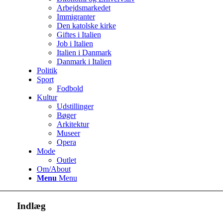
Arbejdsmarkedet
Immigranter
Den katolske kirke
Giftes i Italien
Job i Italien
Italien i Danmark
Danmark i Italien
Politik
Sport
Fodbold
Kultur
Udstillinger
Bøger
Arkitektur
Museer
Opera
Mode
Outlet
Om/About
Menu
Menu
Indlæg