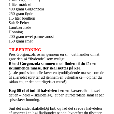
1 liter mørk øl
400 gram Gorgonzola
250 gram fløde
1,5 liter boullion
Salt & Peber
Laurbærblade
Honning
200 gram revet parmesanost
150 gram smør
TILBEREDNING
Pres Gorgonzola-osten gennem en si – det handler om at
gøre den så “flydende” som muligt.
Blend Gorgonzola sammen med fløden til du får en
skummende masse, der skal sættes på køl.
(…de professionnelle laver en tyndtflydende masse, som de
til allersidst sprøjter ud gennem en Sifonflaske – og har du
sådan én, er det naturligvis et must!)
Kog 66 cl øl ind til halvdelen i en en kasserolle
– tilsæt
det en – hele! – skalotteløg, et par laurbærblade samt et par
spiseskeer honning.
Snit det andet skalotteløg fint, og lad det svede i halvdelen
af smørret i en høj fladbundet pande, hvorefter du tilsætter