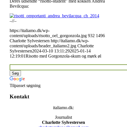
Deres udsendte “risotto-student” med kokken Andrea
Bevilcqua:
–//–
https://italiamo.dk/wp-
content/uploads/risotto_oel_gorgonzola.jpg
932
1496
Charlotte Sylvestersen
http://italiamo.dk/wp-
content/uploads/header_italiamo2.jpg
Charlotte
Sylvestersen
2024-03-10 13:11:29
2025-01-14
12:19:01
Risotto med Gorgonzola-skum og mørk øl
Tilpasset søgning
Kontakt
italiamo.dk:
Journalist
Charlotte Sylvestersen