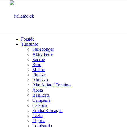
Forside
Turistinfo
Ferieboliger
Aktiv Ferie
Søerne
Rom
Milano
Firenze
Abruzzo
Alto Adige / Trentino
Aosta
Basilicata
Campania
Calabria
Emilia-Romagna
Lazio
Liguria
Lombardia