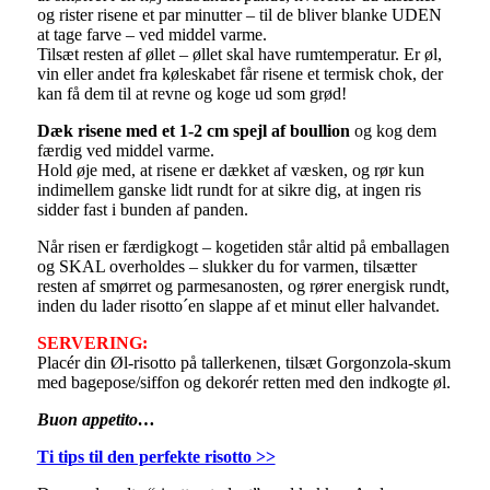
og rister risene et par minutter – til de bliver blanke UDEN
at tage farve – ved middel varme.
Tilsæt resten af øllet – øllet skal have rumtemperatur. Er øl,
vin eller andet fra køleskabet får risene et termisk chok, der
kan få dem til at revne og koge ud som grød!
Dæk risene med et 1-2 cm spejl af boullion
og kog dem
færdig ved middel varme.
Hold øje med, at risene er dækket af væsken, og rør kun
indimellem ganske lidt rundt for at sikre dig, at ingen ris
sidder fast i bunden af panden.
Når risen er færdigkogt – kogetiden står altid på emballagen
og SKAL overholdes – slukker du for varmen, tilsætter
resten af smørret og parmesanosten, og rører energisk rundt,
inden du lader risotto´en slappe af et minut eller halvandet.
SERVERING:
Placér din Øl-risotto på tallerkenen, tilsæt Gorgonzola-skum
med bagepose/siffon og dekorér retten med den indkogte øl.
Buon appetito…
Ti tips til den perfekte risotto >>