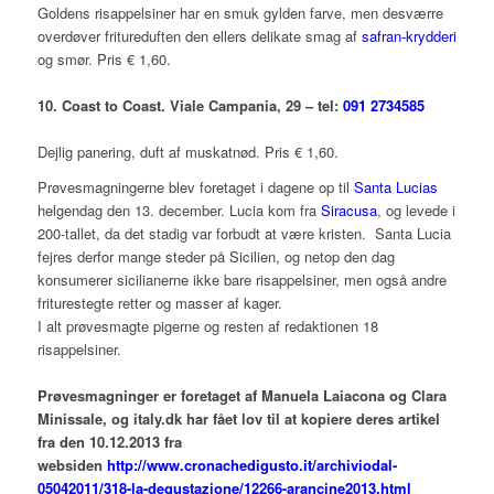
Goldens risappelsiner har en smuk gylden farve, men desværre
overdøver fritureduften den ellers delikate smag af
safran-krydderi
og smør. Pris € 1,60.
10. Coast to Coast. Viale Campania, 29 – tel:
091 2734585
Dejlig panering, duft af muskatnød. Pris € 1,60.
Prøvesmagningerne blev foretaget i dagene op til
Santa Lucias
helgendag den 13. december. Lucia kom fra
Siracusa
, og levede i
200-tallet, da det stadig var forbudt at være kristen. Santa Lucia
fejres derfor mange steder på Sicilien, og netop den dag
konsumerer sicilianerne ikke bare risappelsiner, men også andre
friturestegte retter og masser af kager.
I alt prøvesmagte pigerne og resten af redaktionen 18
risappelsiner.
Prøvesmagninger er foretaget af Manuela Laiacona og Clara
Minissale, og italy.dk har fået lov til at kopiere deres artikel
fra den 10.12.2013 fra
websiden
http://www.cronachedigusto.it/archiviodal-
05042011/318-la-degustazione/12266-arancine2013.html