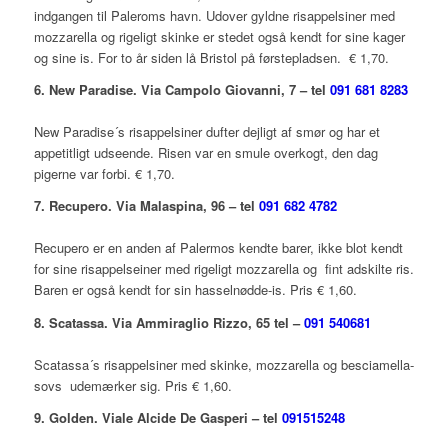
indgangen til Paleroms havn. Udover gyldne risappelsiner med
mozzarella og rigeligt skinke er stedet også kendt for sine kager
og sine is. For to år siden lå Bristol på førstepladsen. € 1,70.
6. New Paradise. Via Campolo Giovanni, 7 – tel
091 681 8283
New Paradise´s risappelsiner dufter dejligt af smør og har et
appetitligt udseende. Risen var en smule overkogt, den dag
pigerne var forbi. € 1,70.
7. Recupero. Via Malaspina, 96 – tel
091 682 4782
Recupero er en anden af Palermos kendte barer, ikke blot kendt
for sine risappelseiner med rigeligt mozzarella og fint adskilte ris.
Baren er også kendt for sin hasselnødde-is. Pris € 1,60.
8. Scatassa. Via Ammiraglio Rizzo, 65 tel –
091 540681
Scatassa´s risappelsiner med skinke, mozzarella og besciamella-
sovs udemærker sig. Pris € 1,60.
9. Golden. Viale Alcide De Gasperi – tel
091515248