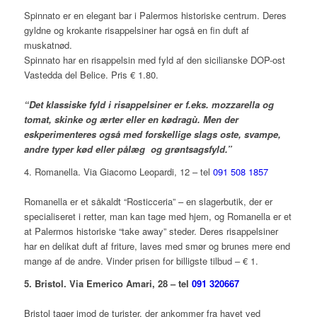
Spinnato er en elegant bar i Palermos historiske centrum. Deres
gyldne og krokante risappelsiner har også en fin duft af
muskatnød.
Spinnato har en risappelsin med fyld af den sicilianske DOP-ost
Vastedda del Belice. Pris € 1.80.
“Det klassiske fyld i risappelsiner er f.eks. mozzarella og
tomat, skinke og ærter eller en kødragù. Men der
eskperimenteres også med forskellige slags oste, svampe,
andre typer kød eller pålæg og grøntsagsfyld.”
4. Romanella. Via Giacomo Leopardi, 12 – tel
091 508 1857
Romanella er et såkaldt “Rosticceria” – en slagerbutik, der er
specialiseret i retter, man kan tage med hjem, og Romanella er et
at Palermos historiske “take away” steder. Deres risappelsiner
har en delikat duft af friture, laves med smør og brunes mere end
mange af de andre. Vinder prisen for billigste tilbud – € 1.
5. Bristol. Via Emerico Amari, 28 – tel
091 320667
Bristol tager imod de turister, der ankommer fra havet ved