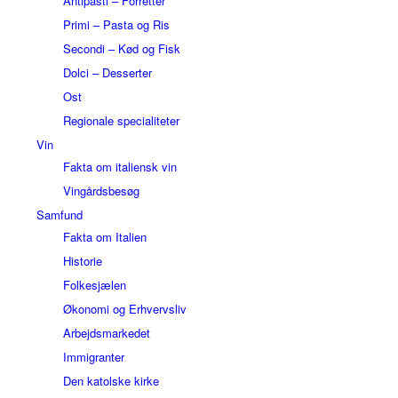
Antipasti – Forretter
Primi – Pasta og Ris
Secondi – Kød og Fisk
Dolci – Desserter
Ost
Regionale specialiteter
Vin
Fakta om italiensk vin
Vingårdsbesøg
Samfund
Fakta om Italien
Historie
Folkesjælen
Økonomi og Erhvervsliv
Arbejdsmarkedet
Immigranter
Den katolske kirke