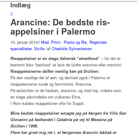
Indlæg
Arancine: De bedste ris-
appelsiner i Palermo
10. januar 2014
/
i
Mad
,
Primi - Pasta og Ris
,
Regionale
specialiteter
,
Sicilia
/
af
Charlotte Sylvestersen
Risappelsiner er en slags italiensk “streetfood”
– for det er
bestemt ikke “fastfood” at lave de fyldte arancine eller arancini:
Risappelsinerne skifter nemlig køn på Sicilien:
På den vestlige del af øen, og dermed også i Palermo er
risappelsinerne runde og femminine: Arancina.
På østsicilien er de hankøn, arancino, og med top, måske som
en slags påmindelse om vulkanen Etna.
I Rom kaldes risappelsiner ofte for Supplí.
Mine bedste risappelsiner smagte jeg på færgen fra Villa San
Giovanni på fastlandet i Calabria på vej til Messina på
Sicilien i 1996.
Flere har givet mig ret i, at færgernes Arancini faktisk er