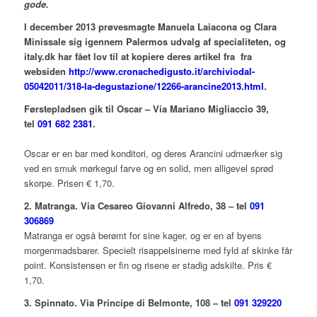
gode.
I december 2013 prøvesmagte Manuela Laiacona og Clara
Minissale sig igennem Palermos udvalg af specialiteten, og
italy.dk har fået lov til at kopiere deres artikel fra fra
websiden
http://www.cronachedigusto.it/archiviodal-
05042011/318-la-degustazione/12266-arancine2013.html
.
Førstepladsen gik til
Oscar – Via Mariano Migliaccio 39,
tel
091 682 2381
.
Oscar er en bar med konditori, og deres Arancini udmærker sig
ved en smuk mørkegul farve og en solid, men alligevel sprød
skorpe. Prisen € 1,70.
2. Matranga. Via Cesareo Giovanni Alfredo, 38 – tel
091
306869
Matranga er også berømt for sine kager, og er en af byens
morgenmadsbarer. Specielt risappelsinerne med fyld af skinke får
point. Konsistensen er fin og risene er stadig adskilte. Pris €
1,70.
3. Spinnato. Via Principe di Belmonte, 108 – tel
091 329220