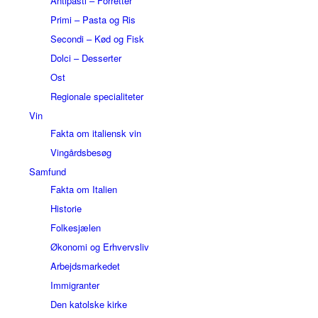
Antipasti – Forretter
Primi – Pasta og Ris
Secondi – Kød og Fisk
Dolci – Desserter
Ost
Regionale specialiteter
Vin
Fakta om italiensk vin
Vingårdsbesøg
Samfund
Fakta om Italien
Historie
Folkesjælen
Økonomi og Erhvervsliv
Arbejdsmarkedet
Immigranter
Den katolske kirke