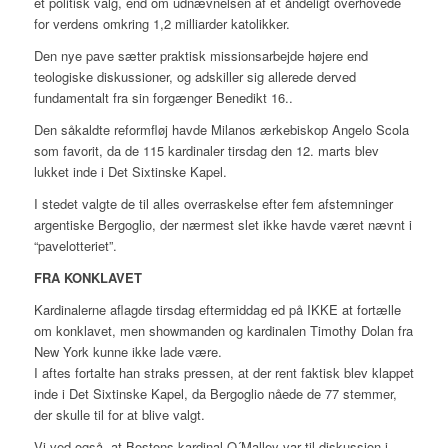
et politisk valg, end om udnævnelsen af et åndeligt overhovede
for verdens omkring 1,2 milliarder katolikker.
Den nye pave sætter praktisk missionsarbejde højere end
teologiske diskussioner, og adskiller sig allerede derved
fundamentalt fra sin forgænger Benedikt 16..
Den såkaldte reformfløj havde Milanos ærkebiskop Angelo Scola
som favorit, da de 115 kardinaler tirsdag den 12. marts blev
lukket inde i Det Sixtinske Kapel.
I stedet valgte de til alles overraskelse efter fem afstemninger
argentiske Bergoglio, der nærmest slet ikke havde været nævnt i
“pavelotteriet”.
FRA KONKLAVET
Kardinalerne aflagde tirsdag eftermiddag ed på IKKE at fortælle
om konklavet, men showmanden og kardinalen Timothy Dolan fra
New York kunne ikke lade være.
I aftes fortalte han straks pressen, at der rent faktisk blev klappet
inde i Det Sixtinske Kapel, da Bergoglio nåede de 77 stemmer,
der skulle til for at blive valgt.
Vi ved også, at Bostons kardinal O´Malley var til diskussion i