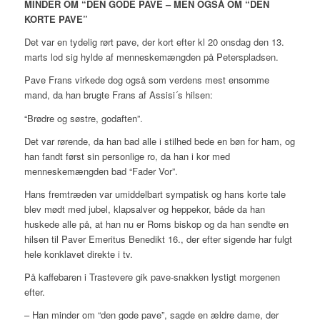
MINDER OM “DEN GODE PAVE – MEN OGSÅ OM “DEN
KORTE PAVE”
Det var en tydelig rørt pave, der kort efter kl 20 onsdag den 13.
marts lod sig hylde af menneskemængden på Peterspladsen.
Pave Frans virkede dog også som verdens mest ensomme
mand, da han brugte Frans af Assisi´s hilsen:
“Brødre og søstre, godaften”.
Det var rørende, da han bad alle i stilhed bede en bøn for ham, og
han fandt først sin personlige ro, da han i kor med
menneskemængden bad “Fader Vor”.
Hans fremtræden var umiddelbart sympatisk og hans korte tale
blev mødt med jubel, klapsalver og heppekor, både da han
huskede alle på, at han nu er Roms biskop og da han sendte en
hilsen til Paver Emeritus Benedikt 16., der efter sigende har fulgt
hele konklavet direkte i tv.
På kaffebaren i Trastevere gik pave-snakken lystigt morgenen
efter.
– Han minder om “den gode pave”, sagde en ældre dame, der