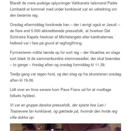
Blandt de mere pudsige oplysninger Vatikanets talsmand Padre
Lombardi er kommet med under konklavet var en udredning om
den berømte røg.
Onsdag eftermiddag forsikrede han – der i øvrigt også er Jesuit –
de flere end 5.500 akkrediterede pressefolk, at hverken Det
Sixtinske Kapels freskoer af Michelangelo eller kardinalernes
helbred var i fare på grund af røgforgiftning.
Fyrmesteren måtte tænde op for sort røg – der tilsættes en slags
sort blæk til de sammenbundne stemmesedler, der skal brændes
– to gange – tirsdag aften og onsdag formiddag kl 11.39.
Tredje gang var røgen hvid, og den steg op fra skorstenen onsdag
aften kl 19.06.
Lidt over en time senere kom Pave Frans ud for at modtage
folkets hyldest.
Vi var en gruppe danske pressefolk, der spiste hos Leo i
Trastevere før konklavet, og gættede på, hvornår den hvide røg
ville dukke op: