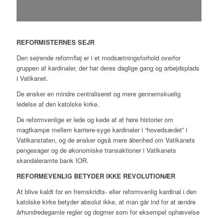
REFORMISTERNES SEJR
Den sejrende reformfløj er i et modsætningsforhold overfor
gruppen af kardinaler, der har deres daglige gang og arbejdsplads
i Vatikanet.
De ønsker en mindre centraliseret og mere gennemskuelig
ledelse af den katolske kirke.
De reformvenlige er lede og kede af at høre historier om
magtkampe mellem karriere-syge kardinaler i “hovedsædet” i
Vatikanstaten, og de ønsker også mere åbenhed om Vatikanets
pengesager og de økonomiske transaktioner i Vatikanets
skandaleramte bank IOR.
REFORMEVENLIG BETYDER IKKE REVOLUTIONÆR
At blive kaldt for en fremskridts- eller reformvenlig kardinal i den
katolske kirke betyder absolut ikke, at man går ind for at ændre
århundredegamle regler og dogmer som for eksempel ophævelse