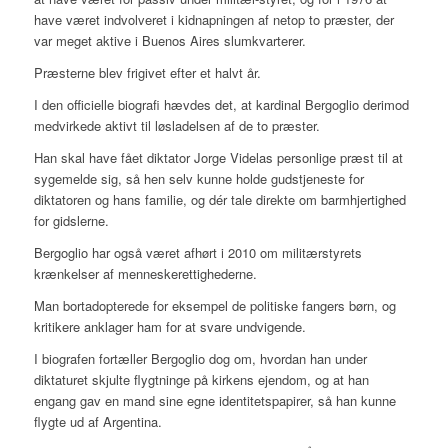
have været indvolveret i kidnapningen af netop to præster, der
var meget aktive i Buenos Aires slumkvarterer.
Præsterne blev frigivet efter et halvt år.
I den officielle biografi hævdes det, at kardinal Bergoglio derimod
medvirkede aktivt til løsladelsen af de to præster.
Han skal have fået diktator Jorge Videlas personlige præst til at
sygemelde sig, så hen selv kunne holde gudstjeneste for
diktatoren og hans familie, og dér tale direkte om barmhjertighed
for gidslerne.
Bergoglio har også været afhørt i 2010 om militærstyrets
krænkelser af menneskerettighederne.
Man bortadopterede for eksempel de politiske fangers børn, og
kritikere anklager ham for at svare undvigende.
I biografen fortæller Bergoglio dog om, hvordan han under
diktaturet skjulte flygtninge på kirkens ejendom, og at han
engang gav en mand sine egne identitetspapirer, så han kunne
flygte ud af Argentina.