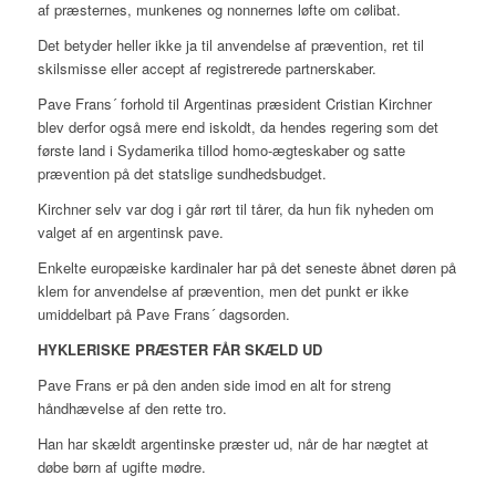
af præsternes, munkenes og nonnernes løfte om cølibat.
Det betyder heller ikke ja til anvendelse af prævention, ret til
skilsmisse eller accept af registrerede partnerskaber.
Pave Frans´ forhold til Argentinas præsident Cristian Kirchner
blev derfor også mere end iskoldt, da hendes regering som det
første land i Sydamerika tillod homo-ægteskaber og satte
prævention på det statslige sundhedsbudget.
Kirchner selv var dog i går rørt til tårer, da hun fik nyheden om
valget af en argentinsk pave.
Enkelte europæiske kardinaler har på det seneste åbnet døren på
klem for anvendelse af prævention, men det punkt er ikke
umiddelbart på Pave Frans´ dagsorden.
HYKLERISKE PRÆSTER FÅR SKÆLD UD
Pave Frans er på den anden side imod en alt for streng
håndhævelse af den rette tro.
Han har skældt argentinske præster ud, når de har nægtet at
døbe børn af ugifte mødre.