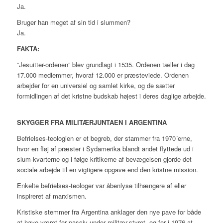
Ja.
Bruger han meget af sin tid i slummen?
Ja.
FAKTA:
“Jesuitter-ordenen” blev grundlagt i 1535. Ordenen tæller i dag
17.000 medlemmer, hvoraf 12.000 er præsteviede. Ordenen
arbejder for en universiel og samlet kirke, og de sætter
formidlingen af det kristne budskab højest i deres daglige arbejde.
SKYGGER FRA MILITÆRJUNTAEN I ARGENTINA
Befrielses-teologien er et begreb, der stammer fra 1970´erne,
hvor en fløj af præster i Sydamerika blandt andet flyttede ud i
slum-kvarterne og i følge kritikerne af bevægelsen gjorde det
sociale arbejde til en vigtigere opgave end den kristne mission.
Enkelte befrielses-teologer var åbenlyse tilhængere af eller
inspireret af marxismen.
Kristiske stemmer fra Argentina anklager den nye pave for både
at have været for passiv under militær-styret, og for i 1976 at