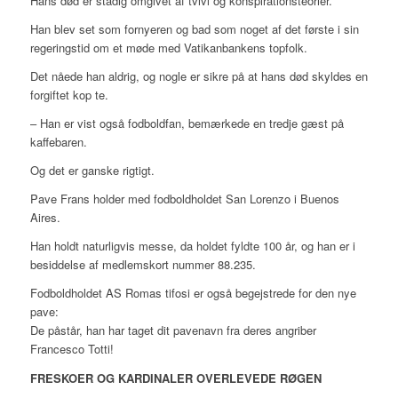
Hans død er stadig omgivet af tvivl og konspirationsteorier.
Han blev set som fornyeren og bad som noget af det første i sin
regeringstid om et møde med Vatikanbankens topfolk.
Det nåede han aldrig, og nogle er sikre på at hans død skyldes en
forgiftet kop te.
– Han er vist også fodboldfan, bemærkede en tredje gæst på
kaffebaren.
Og det er ganske rigtigt.
Pave Frans holder med fodboldholdet San Lorenzo i Buenos
Aires.
Han holdt naturligvis messe, da holdet fyldte 100 år, og han er i
besiddelse af medlemskort nummer 88.235.
Fodboldholdet AS Romas tifosi er også begejstrede for den nye
pave:
De påstår, han har taget dit pavenavn fra deres angriber
Francesco Totti!
FRESKOER OG KARDINALER OVERLEVEDE RØGEN