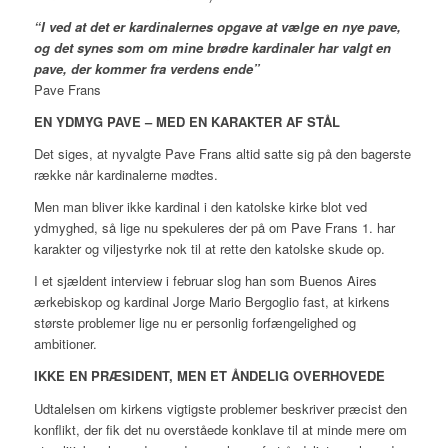
“I ved at det er kardinalernes opgave at vælge en nye pave,
og det synes som om mine brødre kardinaler har valgt en
pave, der kommer fra verdens ende”
Pave Frans
EN YDMYG PAVE – MED EN KARAKTER AF STÅL
Det siges, at nyvalgte Pave Frans altid satte sig på den bagerste
række når kardinalerne mødtes.
Men man bliver ikke kardinal i den katolske kirke blot ved
ydmyghed, så lige nu spekuleres der på om Pave Frans 1. har
karakter og viljestyrke nok til at rette den katolske skude op.
I et sjældent interview i februar slog han som Buenos Aires
ærkebiskop og kardinal Jorge Mario Bergoglio fast, at kirkens
største problemer lige nu er personlig forfængelighed og
ambitioner.
IKKE EN PRÆSIDENT, MEN ET ÅNDELIG OVERHOVEDE
Udtalelsen om kirkens vigtigste problemer beskriver præcist den
konflikt, der fik det nu overståede konklave til at minde mere om