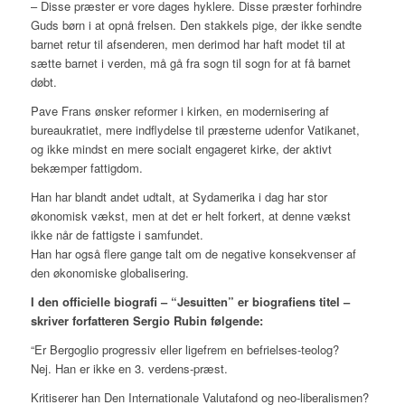
– Disse præster er vore dages hyklere. Disse præster forhindre
Guds børn i at opnå frelsen. Den stakkels pige, der ikke sendte
barnet retur til afsenderen, men derimod har haft modet til at
sætte barnet i verden, må gå fra sogn til sogn for at få barnet
døbt.
Pave Frans ønsker reformer i kirken, en modernisering af
bureaukratiet, mere indflydelse til præsterne udenfor Vatikanet,
og ikke mindst en mere socialt engageret kirke, der aktivt
bekæmper fattigdom.
Han har blandt andet udtalt, at Sydamerika i dag har stor
økonomisk vækst, men at det er helt forkert, at denne vækst
ikke når de fattigste i samfundet.
Han har også flere gange talt om de negative konsekvenser af
den økonomiske globalisering.
I den officielle biografi – “Jesuitten” er biografiens titel –
skriver forfatteren Sergio Rubin følgende:
“Er Bergoglio progressiv eller ligefrem en befrielses-teolog?
Nej. Han er ikke en 3. verdens-præst.
Kritiserer han Den Internationale Valutafond og neo-liberalismen?