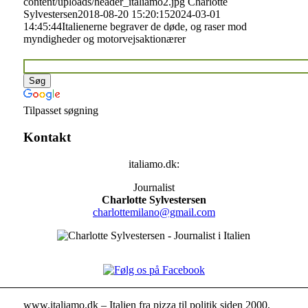
content/uploads/header_italiamo2.jpg
Charlotte
Sylvestersen
2018-08-20 15:20:15
2024-03-01
14:45:44
Italienerne begraver de døde, og raser mod
myndigheder og motorvejsaktionærer
Tilpasset søgning
Kontakt
italiamo.dk:
Journalist
Charlotte Sylvestersen
charlottemilano@gmail.com
www.italiamo.dk – Italien fra pizza til politik siden 2000,