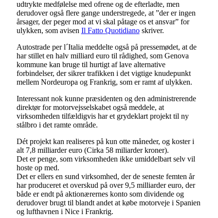
udtrykte medfølelse med ofrene og de efterladte, men
derudover også flere gange understregede, at ”der er ingen
årsager, der peger mod at vi skal påtage os et ansvar” for
ulykken, som avisen
Il Fatto Quotidiano
skriver.
Autostrade per l´Italia meddelte også på pressemødet, at de
har stillet en halv milliard euro til rådighed, som Genova
kommune kan bruge til hurtigt af lave alternative
forbindelser, der sikrer trafikken i det vigtige knudepunkt
mellem Nordeuropa og Frankrig, som er ramt af ulykken.
Interessant nok kunne præsidenten og den administrerende
direktør for motorvejsselskabet også meddele, at
virksomheden tilfældigvis har et grydeklart projekt til ny
stålbro i det ramte område.
Dét projekt kan realiseres på kun otte måneder, og koster i
alt 7,8 milliarder euro (Cirka 58 miliarder kroner).
Det er penge, som virksomheden ikke umiddelbart selv vil
hoste op med.
Det er ellers en sund virksomhed, der de seneste femten år
har produceret et overskud på over 9,5 milliarder euro, der
både er endt på aktionærernes konto som dividende og
derudover brugt til blandt andet at købe motorveje i Spanien
og lufthavnen i Nice i Frankrig.