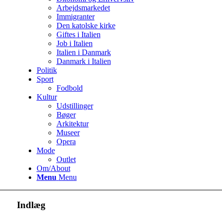
Arbejdsmarkedet
Immigranter
Den katolske kirke
Giftes i Italien
Job i Italien
Italien i Danmark
Danmark i Italien
Politik
Sport
Fodbold
Kultur
Udstillinger
Bøger
Arkitektur
Museer
Opera
Mode
Outlet
Om/About
Menu
Menu
Indlæg