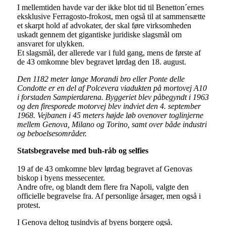
I mellemtiden havde var der ikke blot tid til Benetton´ernes
eksklusive Ferragosto-frokost, men også til at sammensætte
et skarpt hold af advokater, der skal føre virksomheden
uskadt gennem det gigantiske juridiske slagsmål om
ansvaret for ulykken.
Et slagsmål, der allerede var i fuld gang, mens de første af
de 43 omkomne blev begravet lørdag den 18. august.
Den 1182 meter lange Morandi bro eller Ponte delle
Condotte er en del af Polcevera viadukten på mortovej A10
i forstaden Sampierdarena. Byggeriet blev påbegyndt i 1963
og den firesporede motorvej blev indviet den 4. september
1968. Vejbanen i 45 meters højde løb ovenover toglinjerne
mellem Genova, Milano og Torino, samt over både industri
og beboelsesområder.
Statsbegravelse med buh-råb og selfies
19 af de 43 omkomne blev lørdag begravet af Genovas
biskop i byens messecenter.
Andre ofre, og blandt dem flere fra Napoli, valgte den
officielle begravelse fra. Af personlige årsager, men også i
protest.
I Genova deltog tusindvis af byens borgere også.