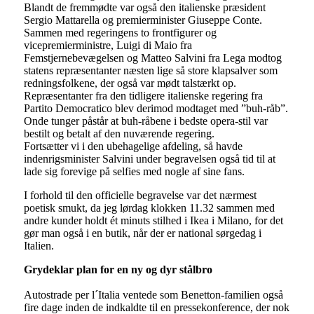
Blandt de fremmødte var også den italienske præsident
Sergio Mattarella og premierminister Giuseppe Conte.
Sammen med regeringens to frontfigurer og
vicepremierministre, Luigi di Maio fra
Femstjernebevægelsen og Matteo Salvini fra Lega modtog
statens repræsentanter næsten lige så store klapsalver som
redningsfolkene, der også var mødt talstærkt op.
Repræsentanter fra den tidligere italienske regering fra
Partito Democratico blev derimod modtaget med ”buh-råb”.
Onde tunger påstår at buh-råbene i bedste opera-stil var
bestilt og betalt af den nuværende regering.
Fortsætter vi i den ubehagelige afdeling, så havde
indenrigsminister Salvini under begravelsen også tid til at
lade sig forevige på selfies med nogle af sine fans.
I forhold til den officielle begravelse var det nærmest
poetisk smukt, da jeg lørdag klokken 11.32 sammen med
andre kunder holdt ét minuts stilhed i Ikea i Milano, for det
gør man også i en butik, når der er national sørgedag i
Italien.
Grydeklar plan for en ny og dyr stålbro
Autostrade per l´Italia ventede som Benetton-familien også
fire dage inden de indkaldte til en pressekonference, der nok