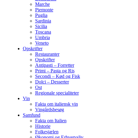
Marche
Piemonte
Puglia
Sardinia
Sicilia
Toscana
Umbria
Veneto
Opskrifter
Restauranter
Opskrifter
Antipasti – Forretter
Primi – Pasta og Ris
Secondi – Kød og Fisk
Dolci – Desserter
Ost
Regionale specialiteter
Vin
Fakta om italiensk vin
Vingårdsbesøg
Samfund
Fakta om Italien
Historie
Folkesjælen
Økonomi og Erhvervsliv