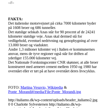
–//–
FAKTA:
Det italienske motorvejsnet på cirka 7000 kilometer byder
på 1608 broer og 686 tunneller.
Det statslige selskab Anas står for 90 procent af de 24241
kilometer statslige veje. Anas skal dermed stå for
vedligehold, eventuel nedrivning og genopbygning af over
13.000 broer og viadukter.
Andre 1,3 milioner kilomter vej i Italien er kommunernes
ansvar, mens de tyve regioner også står for driften af
yderliger 155.000 kilometer vej.
Det Nationale Forskningscenter CNR skønner, at alle broer
konstrueret med armeret cement mellem 1950 og 1980 har
overstået eller er tæt på at have overstået deres livscyklus.
FOTO:
Martina Vesuvio, Wikipedia
&
Ponte_Morandi#/media/File:Ponte_Morandi.jpg
http://italiamo.dk/wp-content/uploads/header_italiamo2.jpg
0
0
Charlotte Sylvestersen
http://italiamo.dk/wp-