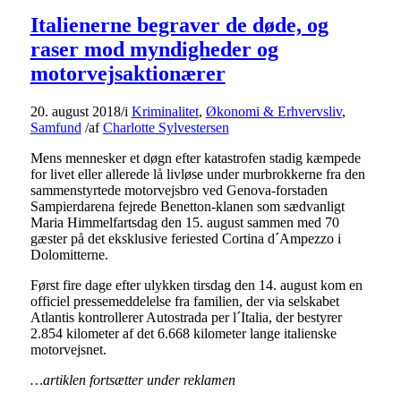
Italienerne begraver de døde, og
raser mod myndigheder og
motorvejsaktionærer
20. august 2018
/
i
Kriminalitet
,
Økonomi & Erhvervsliv
,
Samfund
/
af
Charlotte Sylvestersen
Mens mennesker et døgn efter katastrofen stadig kæmpede
for livet eller allerede lå livløse under murbrokkerne fra den
sammenstyrtede motorvejsbro ved Genova-forstaden
Sampierdarena fejrede Benetton-klanen som sædvanligt
Maria Himmelfartsdag den 15. august sammen med 70
gæster på det eksklusive feriested Cortina d´Ampezzo i
Dolomitterne.
Først fire dage efter ulykken tirsdag den 14. august kom en
officiel pressemeddelelse fra familien, der via selskabet
Atlantis kontrollerer Autostrada per l´Italia, der bestyrer
2.854 kilometer af det 6.668 kilometer lange italienske
motorvejsnet.
…artiklen fortsætter under reklamen