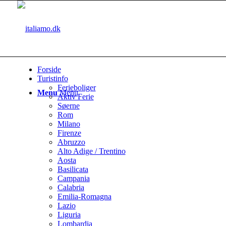
Forside
Turistinfo
Ferieboliger
Menu
Menu
Aktiv Ferie
Søerne
Rom
Milano
Firenze
Abruzzo
Alto Adige / Trentino
Aosta
Basilicata
Campania
Calabria
Emilia-Romagna
Lazio
Liguria
Lombardia