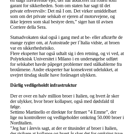
en slags fraværende ejer, der har abdiceret fra rollen som
garant for sikkerheden. Som om staten har sagt til det
private erhvervsliv: Det må I om. Det virker umiddelbart
som om det private selskab er ejeren af motorvejene, og
ikke lejeren som skal bestyre dem,” siger han til avisen
Corriere della Sera.
Statsadvokaten skal også i gang med at be- eller afkræfte de
mange rygter om, at Autostrade per l´Italia vidste, at broen
var en sikkerhedsrisiko.
Flere eksperter har også udtalt sig i den retning, og vi ved, at
Polyteknisk Universitet i Milano i en undersøgelse udført
for selskabet havde påpeget problemer med stålkablerne fra
brotårnene. Andre eksperter har konsekvent udelukket, at
uvejret tirsdag skulle have forårsaget ulykken.
Dårlig vedligeholdt infrastruktur
Der er over en halv million broer i Italien, og hvert år sker
der ulykker, hvor broer kollapser, også med dødsfald til
følge.
Settimo Martinello er direktør for firmaet ”4 Emme”, der
lige nu kontrollerer og vedligeholder omkring 50.000 broer i
Norditalien.
”Jeg har i årevis sagt, at der er titusinder af broer i Italien,
der risikere at kollapse og hvert år sker det for omkring tyve