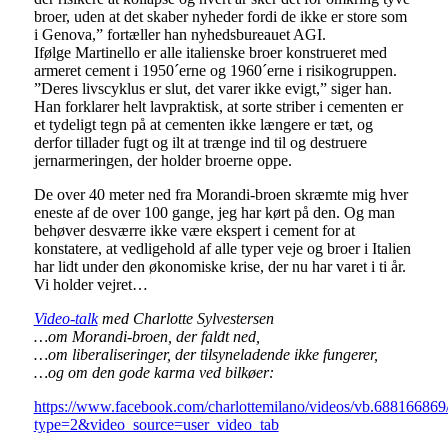
broer, uden at det skaber nyheder fordi de ikke er store som
i Genova,” fortæller han nyhedsbureauet AGI.
Ifølge Martinello er alle italienske broer konstrueret med
armeret cement i 1950´erne og 1960´erne i risikogruppen.
”Deres livscyklus er slut, det varer ikke evigt,” siger han.
Han forklarer helt lavpraktisk, at sorte striber i cementen er
et tydeligt tegn på at cementen ikke længere er tæt, og
derfor tillader fugt og ilt at trænge ind til og destruere
jernarmeringen, der holder broerne oppe.
De over 40 meter ned fra Morandi-broen skræmte mig hver
eneste af de over 100 gange, jeg har kørt på den. Og man
behøver desværre ikke være ekspert i cement for at
konstatere, at vedligehold af alle typer veje og broer i Italien
har lidt under den økonomiske krise, der nu har varet i ti år.
Vi holder vejret…
Video-talk
med Charlotte Sylvestersen
…om Morandi-broen, der faldt ned,
…om liberaliseringer, der tilsyneladende ikke fungerer,
…og om den gode karma ved bilkøer:
https://www.facebook.com/charlottemilano/videos/vb.6881668
type=2&video_source=user_video_tab