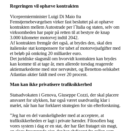
Regeringen vil ophæve kontrakten
Vicepremierminister Luigi Di Maio fra
Femstjernebevægelsen virker fast besluttet på at ophæve
kontrakten mellem Autostrade per l´Italia og staten, selv om
virksomheden har papir på retten til at bestyre de knap
3.000 kilometer motorvej indtil 2042.
Af kontrakten fremgår det også, at brydes den, skal den
italienske stat kompensere for tabet af motorvejsafgifter med
et beløb på omkring 20 milliarder euro.
Det juridiske slagsmål om hvorvidt kontrakten kan brydes
kan komme til at tage år, men allerede torsdag reagerede
aktiemarkederne med stor nervøsitet, og Benetton-selskabet
Atlantias aktier faldt med over 20 procent.
Man kan ikke privatisere trafiksikkerhed
Statsadvokaten i Genova, Giuseppe Cozzi, der skal placere
ansvaret for ulykken, har også været usædvanlig klar i
mælet, når han har forklaret strategien for sin efterforskning.
”Jeg har en del vanskeligheder med at acceptere, at
trafiksikkerheden er lagt i private hænder. Filosofien bag
vores system i dag er en stat, der har fået frataget sin magt,