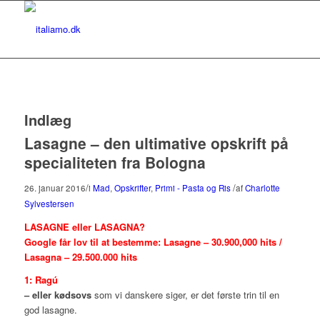
Indlæg
Lasagne – den ultimative opskrift på
specialiteten fra Bologna
/
/
26. januar 2016
i
Mad
,
Opskrifter
,
Primi - Pasta og Ris
af
Charlotte
Sylvestersen
LASAGNE eller LASAGNA?
Google får lov til at bestemme:
Lasagne – 30.900,000 hits /
Lasagna – 29.500.000 hits
1: Ragú
– eller kødsovs
som vi danskere siger, er det første trin til en
god lasagne.