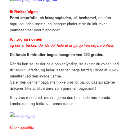
5: Rækkefølgen
Først smør/olie, så lasagnapladen, så bechamel,
derefter
ragu, og inden næste lag lasagne-plader strør du lidt revet
parmesan-ost over blandingen.
6: …o
g så i ovnen!
og her er tricket, der får
det hele til at gå op i en højere enhed:
De første ti minutter bages lasagnen ved 250 grader.
Når du kan se, at det hele bobler lystligt, så skruer du ovnen ned
til 165-175 grader, og lader lasagnen bage færdig i løbet af 20-25
minutter ved den svage varme.
Så er den gennembagt, men ikke brændt på, og pastapladerne
risikerer ikke at blive tørre som gammelt bagepapir!
Serveres med brød, rødvin, gerne den brusende mrækerøde
Lambrusco, og friskrevet parmesanost!
Buon appetito!