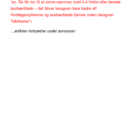
´en. De får lov til at simre sammen med 3-4 friske eller tørrede
laurbærblade – det bliver lasagnen bare bedre af!
Hvidløgsstykkerne og laurbærblade fjernes inden lasagnen
“fabrikeres”)
…artiklen fortsætter under annoncen