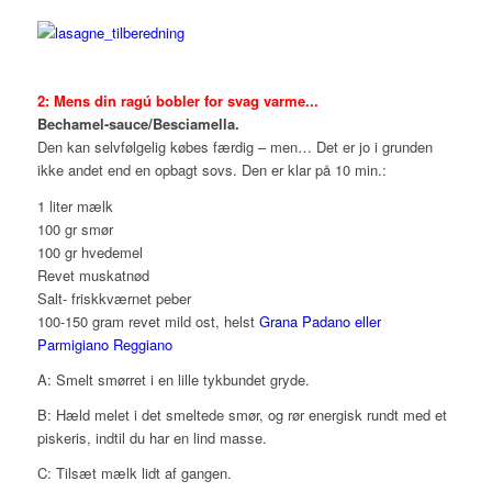
2:
Mens din ragú
bobler for svag varme..
.
Bechamel-sauce/Besciamella.
Den kan selvfølgelig købes færdig – men… Det er jo i grunden
ikke andet end en opbagt sovs. Den er klar på 10 min.:
1 liter mælk
100 gr smør
100 gr hvedemel
Revet muskatnød
Salt- friskkværnet peber
100-150 gram revet mild ost, helst
Grana Padano eller
Parmigiano Reggiano
A: Smelt smørret i en lille tykbundet gryde.
B: Hæld melet i det smeltede smør, og rør energisk rundt med et
piskeris, indtil du har en lind masse.
C: Tilsæt mælk lidt af gangen.