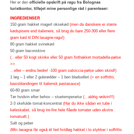
Her er den
officielle opskrift på ragu fra Bolognas
turistkontor, tilføjet mine personlige råd i parenteser:
INGREDIENSER
150 gram hakket magert oksekød
(men da danskere er større
kødspisere end italienere, så brug du bare 250-300 eller flere
gram kød til DIN lasagne-ragu!)
80 gram hakket svinekød
50 gram baconskive
(…eller 50 kogt skinke eller 50 gram finthakket
mortadella-pølse
>>
…eller – endnu bedre! -100 gram salsiccia-pølse uden skind!)
1 løg – 1 eller 2 gulerødder – 1 ben bladselleri
(= en soffritto,
basisblandingen til italiensk pastasauce)
60-80 gram smør
Tør hvidvin efter behov – stuetemperartur
(…aldrig rødvin!!!)
2-3 skefulde tomat-koncentrat
(Har du ikke sådan en tube i
køleskabet, så brug tre-fire hele flåede tomater uden ekstra
tomatsaft.)
Salt og peber
(Min lasagna får også ét fed hvidløg hakket i to stykker i soffritto