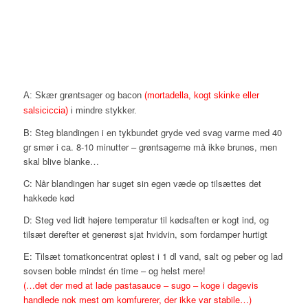
A: Skær grøntsager og bacon
(mortadella, kogt skinke eller
salsiciccia)
i mindre stykker.
B: Steg blandingen i en tykbundet gryde ved svag varme med 40
gr smør i ca. 8-10 minutter – grøntsagerne må ikke brunes, men
skal blive blanke…
C: Når blandingen har suget sin egen væde op tilsættes det
hakkede kød
D: Steg ved lidt højere temperatur til kødsaften er kogt ind, og
tilsæt derefter et generøst sjat hvidvin, som fordamper hurtigt
E: Tilsæt tomatkoncentrat opløst i 1 dl vand, salt og peber og lad
sovsen boble mindst én time – og helst mere!
(…det der med at lade pastasauce – sugo – koge i dagevis
handlede nok mest om komfurerer, der ikke var stabile…)