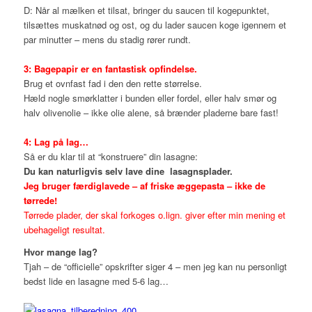
D: Når al mælken et tilsat, bringer du saucen til kogepunktet,
tilsættes muskatnød og ost, og du lader saucen koge igennem et
par minutter – mens du stadig rører rundt.
3: Bagepapir er en fantastisk opfindelse.
Brug et ovnfast fad i den den rette størrelse.
Hæld nogle smørklatter i bunden eller fordel, eller halv smør og
halv olivenolie – ikke olie alene, så brænder pladerne bare fast!
4:
Lag på lag…
Så er du klar til at “konstruere” din lasagne:
Du kan naturligvis selv lave dine lasagnsplader.
Jeg bruger færdiglavede – af friske æggepasta – ikke de
tørrede!
Tørrede plader, der skal forkoges o.lign. giver efter min mening et
ubehageligt resultat.
Hvor mange lag?
Tjah – de “officielle” opskrifter siger 4 – men jeg kan nu personligt
bedst lide en lasagne med 5-6 lag…