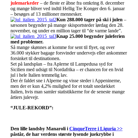
julemarkeder
– de fleste er åbne fra omkring 8. december
og mange bliver ved indtil Hellig Tre Konger den 6. januar
– besøges af 13 millioner mennesker.
Kun 288.000 tager på ski i julen
–
sæsonen begynder på mange skisportsteder lørdag den 28.
november, og under en million tager til “de varme lande”.
Knap 25.000 begynder juleferien
med problemer.
Så mange skønnes at komme for sent til flyet, og over
36.000 stykker bagage forsvinder undervejs eller ankommer
forsinket til destinationen.
Set på landsplan – fra Aplerne til Lampedusa syd for
Sicilien med udsigt til Nordafrika – er chancen for en hvid
jul i hele Italien temmelig lav.
Der ér faldet sne i Alperne og visse steder i Appeninerne,
men der er kun 4,2% mulighed for et totalt snedækket
Italien, hvis man samler statistikkerne for de seneste mange
årtiers julevejr.
“JULE-REKORD”:
Den lille landsby Manaroli i
CinqueTerre i Liguria >>
påstår, de har verdens største lysende juekrybbe i