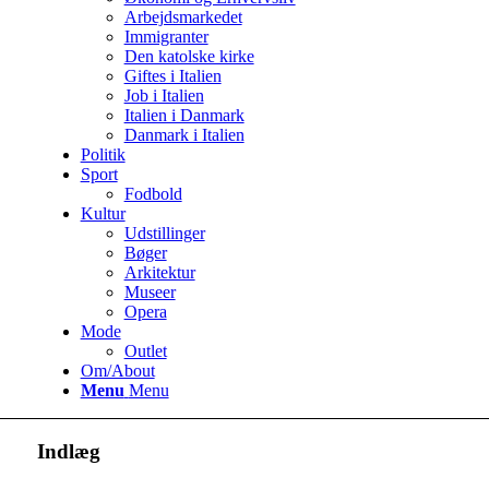
Arbejdsmarkedet
Immigranter
Den katolske kirke
Giftes i Italien
Job i Italien
Italien i Danmark
Danmark i Italien
Politik
Sport
Fodbold
Kultur
Udstillinger
Bøger
Arkitektur
Museer
Opera
Mode
Outlet
Om/About
Menu
Menu
Indlæg