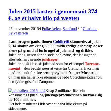
Julen 2015 koster i gennemsnit 374
€, og et halvt kilo på vægten
27. november 2015
/
i
Folkesjælen
,
Samfund
/
af
Charlotte
Sylvestersen
Landbrugsorganisationen
Coldiretti
skønnede, at julen
2014 skabte omkring 30.000 midlertidige arbejdspladser
alene på grund af forbruget af julemad- og drikke.
Julen er højsæson for de søde boblevine, der ledsager de
allestedsnærværende
julekager.
Julen er også klassisk julemad som for eksempel
Torrone-
nuogat
– den bedste siges at være fra Cremona, hvor man
også er kendt for sine
sennepssyltede frugter Mostarda
–
og man må heller ikke glemme de fede Cotechino-pølser og
den fyldte grisefod Zampone.
Knap 2 millioner liter vin
konsumeres i julen, og
julekageproduktionen nærmer sig
de 100 millioner.
Det hele resulterer i lidt over et halvt kilo ekstra på
sidebenene.