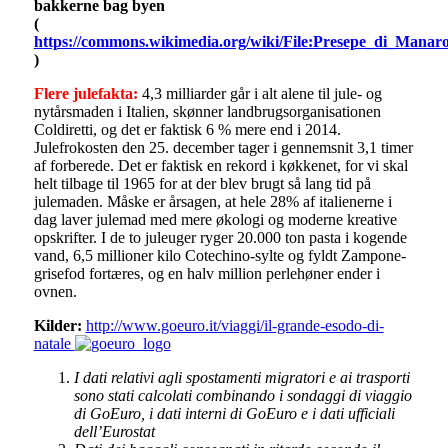
bakkerne bag byen
(
https://commons.wikimedia.org/wiki/File:Presepe_di_Manaro
)
Flere julefakta:
4,3 milliarder går i alt alene til jule- og
nytårsmaden i Italien, skønner landbrugsorganisationen
Coldiretti, og det er faktisk 6 % mere end i 2014.
Julefrokosten den 25. december tager i gennemsnit 3,1 timer
af forberede. Det er faktisk en rekord i køkkenet, for vi skal
helt tilbage til 1965 for at der blev brugt så lang tid på
julemaden. Måske er årsagen, at hele 28% af italienerne i
dag laver julemad med mere økologi og moderne kreative
opskrifter. I de to juleuger ryger 20.000 ton pasta i kogende
vand, 6,5 millioner kilo Cotechino-sylte og fyldt Zampone-
grisefod fortæres, og en halv million perlehøner ender i
ovnen.
Kilder:
http://www.goeuro.it/viaggi/il-grande-esodo-di-
natale
I dati relativi agli spostamenti migratori e ai trasporti
sono stati calcolati combinando i sondaggi di viaggio
di GoEuro, i dati interni di GoEuro e i dati ufficiali
dell’Eurostat