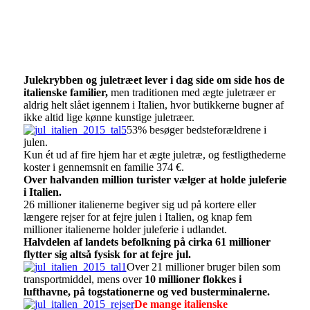
Julekrybben og juletræet lever i dag side om side hos de
italienske familier,
men traditionen med ægte juletræer er
aldrig helt slået igennem i Italien, hvor butikkerne bugner af
ikke altid lige kønne kunstige juletræer.
53% besøger bedsteforældrene i
julen.
Kun ét ud af fire hjem har et ægte juletræ, og festligthederne
koster i gennemsnit en familie 374 €.
Over halvanden million turister vælger at holde juleferie
i Italien.
26 millioner italienerne begiver sig ud på kortere eller
længere rejser for at fejre julen i Italien, og knap fem
millioner italienerne holder juleferie i udlandet.
Halvdelen af landets befolkning på cirka 61 millioner
flytter sig altså fysisk for at fejre jul.
Over 21 millioner bruger bilen som
transportmiddel, mens over
10 millioner flokkes i
lufthavne, på togstationerne og ved busterminalerne.
De mange italienske