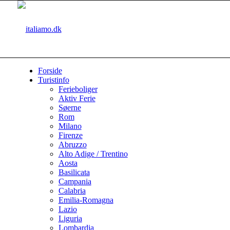
Forside
Turistinfo
Ferieboliger
Aktiv Ferie
Søerne
Rom
Milano
Firenze
Abruzzo
Alto Adige / Trentino
Aosta
Basilicata
Campania
Calabria
Emilia-Romagna
Lazio
Liguria
Lombardia