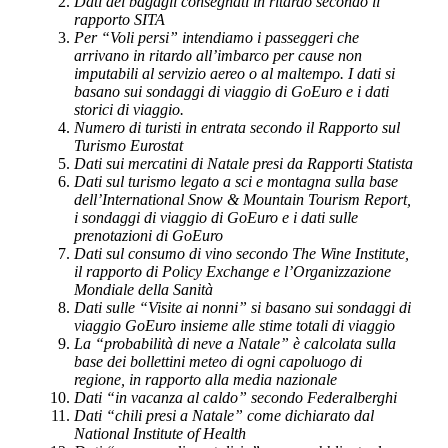
Dati dei bagagli consegnati in ritardo secondo il
rapporto SITA
Per “Voli persi” intendiamo i passeggeri che
arrivano in ritardo all’imbarco per cause non
imputabili al servizio aereo o al maltempo. I dati si
basano sui sondaggi di viaggio di GoEuro e i dati
storici di viaggio.
Numero di turisti in entrata secondo il Rapporto sul
Turismo Eurostat
Dati sui mercatini di Natale presi da Rapporti Statista
Dati sul turismo legato a sci e montagna sulla base
dell’International Snow & Mountain Tourism Report,
i sondaggi di viaggio di GoEuro e i dati sulle
prenotazioni di GoEuro
Dati sul consumo di vino secondo The Wine Institute,
il rapporto di Policy Exchange e l’Organizzazione
Mondiale della Sanità
Dati sulle “Visite ai nonni” si basano sui sondaggi di
viaggio GoEuro insieme alle stime totali di viaggio
La “probabilità di neve a Natale” è calcolata sulla
base dei bollettini meteo di ogni capoluogo di
regione, in rapporto alla media nazionale
Dati “in vacanza al caldo” secondo Federalberghi
Dati “chili presi a Natale” come dichiarato dal
National Institute of Health