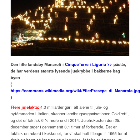
Den lille landsby Manaroli i
CinqueTerre i Liguria >>
påstår,
de har verdens største lysende juekrybbe i bakkerne bag
byen
(
https://commons.wikimedia.org/wiki/File:Presepe_di_Manarola.jpg
)
Flere julefakta:
4,3 milliarder går i alt alene til jule- og
nytårsmaden i Italien, skønner landbrugsorganisationen Coldiretti,
og det er faktisk 6 % mere end i 2014. Julefrokosten den 25.
december tager i gennemsnit 3,1 timer af forberede. Det er
faktisk en rekord i køkkenet, for vi skal helt tilbage til 1965 for at
der blev brugt så lang tid på julemaden. Måske er årsagen, at