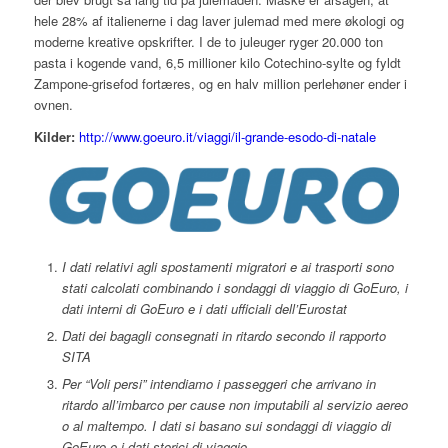
hele 28% af italienerne i dag laver julemad med mere økologi og
moderne kreative opskrifter. I de to juleuger ryger 20.000 ton
pasta i kogende vand, 6,5 millioner kilo Cotechino-sylte og fyldt
Zampone-grisefod fortæres, og en halv million perlehøner ender i
ovnen.
Kilder:
http://www.goeuro.it/viaggi/il-grande-esodo-di-natale
I dati relativi agli spostamenti migratori e ai trasporti sono
stati calcolati combinando i sondaggi di viaggio di GoEuro, i
dati interni di GoEuro e i dati ufficiali dell’Eurostat
Dati dei bagagli consegnati in ritardo secondo il rapporto
SITA
Per “Voli persi” intendiamo i passeggeri che arrivano in
ritardo all’imbarco per cause non imputabili al servizio aereo
o al maltempo. I dati si basano sui sondaggi di viaggio di
GoEuro e i dati storici di viaggio.