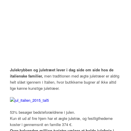
Julekrybben og juletræet lever i dag side om side hos de
italienske familier,
men traditionen med ægte juletræer er aldrig
helt slået igennem i Italien, hvor butikkerne bugner af ikke altid
lige kønne kunstige juletræer.
53% besøger bedsteforældrene i julen.
Kun ét ud af fire hjem har et ægte juletræ, og festligthederne
koster i gennemsnit en familie 374 €.
Over halvanden million turister vælger at holde juleferie i