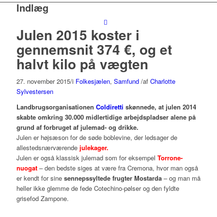
Indlæg
Julen 2015 koster i
gennemsnit 374 €, og et
halvt kilo på vægten
27. november 2015
/
i
Folkesjælen
,
Samfund
/
af
Charlotte
Sylvestersen
Landbrugsorganisationen
Coldiretti
skønnede, at julen 2014
skabte omkring 30.000 midlertidige arbejdspladser alene på
grund af forbruget af julemad- og drikke.
Julen er højsæson for de søde boblevine, der ledsager de
allestedsnærværende
julekager.
Julen er også klassisk julemad som for eksempel
Torrone-
nuogat
– den bedste siges at være fra Cremona, hvor man også
er kendt for sine
sennepssyltede frugter Mostarda
– og man må
heller ikke glemme de fede Cotechino-pølser og den fyldte
grisefod Zampone.