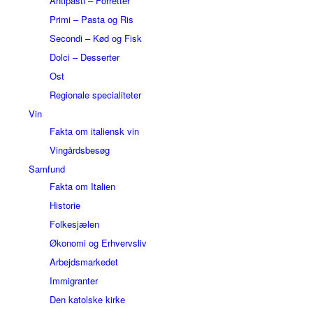
Antipasti – Forretter
Primi – Pasta og Ris
Secondi – Kød og Fisk
Dolci – Desserter
Ost
Regionale specialiteter
Vin
Fakta om italiensk vin
Vingårdsbesøg
Samfund
Fakta om Italien
Historie
Folkesjælen
Økonomi og Erhvervsliv
Arbejdsmarkedet
Immigranter
Den katolske kirke