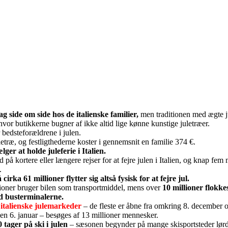
g side om side hos de italienske familier,
men traditionen med ægte j
, hvor butikkerne bugner af ikke altid lige kønne kunstige juletræer.
bedsteforældrene i julen.
letræ, og festligthederne koster i gennemsnit en familie 374 €.
ger at holde juleferie i Italien.
d på kortere eller længere rejser for at fejre julen i Italien, og knap fem 
.
irka 61 millioner flytter sig altså fysisk for at fejre jul.
ioner bruger bilen som transportmiddel, mens over
10 millioner flokkes
ed busterminalerne.
italienske julemarkeder
– de fleste er åbne fra omkring 8. december
den 6. januar – besøges af 13 millioner mennesker.
tager på ski i julen
– sæsonen begynder på mange skisportsteder lør