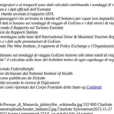
i migratori e ai trasporti sono stati calcolati combinando i sondaggi di 
o e i dati ufficiali dell’Eurostat
 ritardo secondo il rapporto SITA
passeggeri che arrivano in ritardo all’imbarco per cause non imputabil
 dati si basano sui sondaggi di viaggio di GoEuro e i dati storici di vi
econdo il Rapporto sul Turismo Eurostat
resi da Rapporti Statista
 e montagna sulla base dell’International Snow & Mountain Tourism Rep
 e i dati sulle prenotazioni di GoEuro
ndo The Wine Institute, il rapporto di Policy Exchange e l’Organizzazi
i basano sui sondaggi di viaggio GoEuro insieme alle stime totali di via
le” è calcolata sulla base dei bollettini meteo di ogni capoluogo di reg
e
econdo Federalberghi
me dichiarato dal National Institute of Health
 come pubblicato da Deloitte
lizi secondo la ricerca di Digicamere
atale come riportato dal Corpo Forestale dello Stato og
Coldiretti
oads/Presepe_di_Manarola_julekrybbe_wikimedia.jpg
532
800
Charlotte
ontent/uploads/header_italiamo2.jpg
Charlotte Sylvestersen
2015-11-27
2015 koster i gennemsnit 374 €, og et halvt kilo på vægten