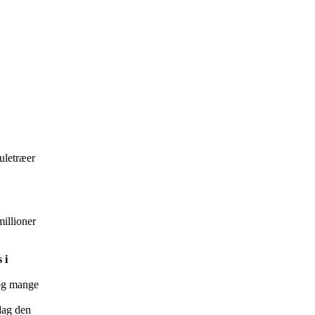
uletræer
millioner
 i
 og mange
dag den