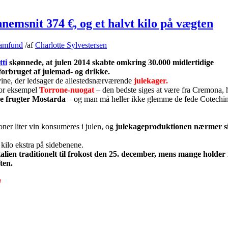
nnemsnit 374 €, og et halvt kilo på vægten
amfund
/
af
Charlotte Sylvestersen
tti
skønnede, at julen 2014 skabte omkring 30.000 midlertidige
forbruget af julemad- og drikke.
vine, der ledsager de allestedsnærværende
julekager.
for eksempel
Torrone-nuogat
– den bedste siges at være fra Cremona,
de frugter Mostarda
– og man må heller ikke glemme de fede Cotechin
ner liter vin konsumeres i julen, og
julekageproduktionen nærmer si
t kilo ekstra på sidebenene.
alien traditionelt til frokost den 25. december, mens mange holder f
ften.
n