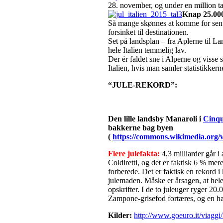
28. november, og under en million ta
Knap 25.000
Så mange skønnes at komme for sent 
forsinket til destinationen.
Set på landsplan – fra Aplerne til La
hele Italien temmelig lav.
Der ér faldet sne i Alperne og visse
Italien, hvis man samler statistikkern
“JULE-REKORD”:
Den lille landsby Manaroli i
Cinqu
bakkerne bag byen
(
https://commons.wikimedia.org/
Flere julefakta:
4,3 milliarder går i
Coldiretti, og det er faktisk 6 % me
forberede. Det er faktisk en rekord i 
julemaden. Måske er årsagen, at hel
opskrifter. I de to juleuger ryger 20
Zampone-grisefod fortæres, og en ha
Kilder:
http://www.goeuro.it/viaggi