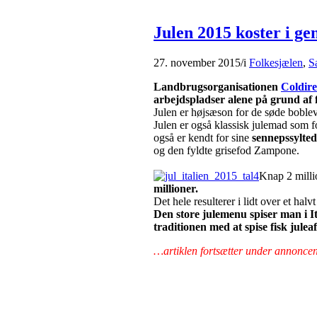
Julen 2015 koster i ge
27. november 2015
/
i
Folkesjælen
,
S
Landbrugsorganisationen
Coldire
arbejdspladser alene på grund af 
Julen er højsæson for de søde boble
Julen er også klassisk julemad som 
også er kendt for sine
sennepssylte
og den fyldte grisefod Zampone.
Knap 2 millio
millioner.
Det hele resulterer i lidt over et halv
Den store julemenu spiser man i It
traditionen med at spise fisk julea
…artiklen fortsætter under annonce