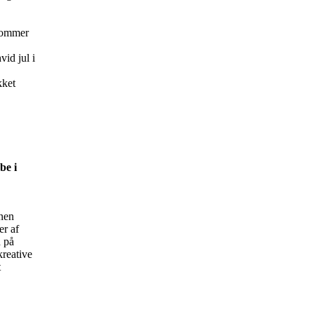
nkommer
vid jul i
kket
be i
onen
er af
d på
kreative
t