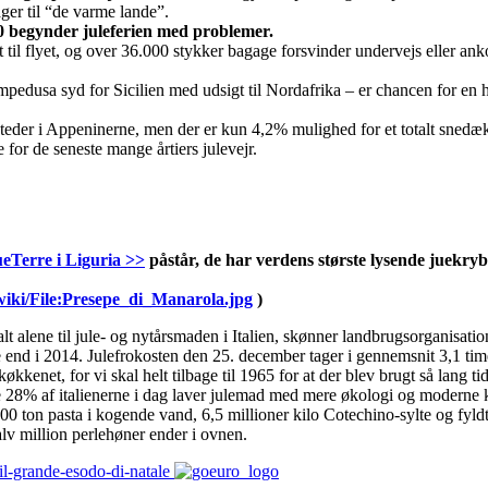
ger til “de varme lande”.
 begynder juleferien med problemer.
til flyet, og over 36.000 stykker bagage forsvinder undervejs eller a
mpedusa syd for Sicilien med udsigt til Nordafrika – er chancen for en h
 steder i Appeninerne, men der er kun 4,2% mulighed for et totalt snedæ
e for de seneste mange årtiers julevejr.
eTerre i Liguria >>
påstår, de har verdens største lysende juekryb
wiki/File:Presepe_di_Manarola.jpg
)
 alt alene til jule- og nytårsmaden i Italien, skønner landbrugsorganisati
re end i 2014. Julefrokosten den 25. december tager i gennemsnit 3,1 tim
køkkenet, for vi skal helt tilbage til 1965 for at der blev brugt så lang ti
e 28% af italienerne i dag laver julemad med mere økologi og moderne 
.000 ton pasta i kogende vand, 6,5 millioner kilo Cotechino-sylte og fyld
lv million perlehøner ender i ovnen.
/il-grande-esodo-di-natale