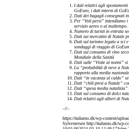
I dati relativi agli spostament
GoEuro, i dati interni di GoEur
Dati dei bagagli consegnati in
Per “Voli persi” intendiamo i 
servizio aereo o al maltempo. I
Numero di turisti in entrata s
Dati sui mercatini di Natale p
Dati sul turismo legato a sci
sondaggi di viaggio di GoEuro
Dati sul consumo di vino seco
Mondiale della Sanità
Dati sulle “Visite ai nonni” s
La “probabilità di neve a Nata
rapporto alla media nazional
Dati “in vacanza al caldo” s
Dati “chili presi a Natale” co
Dati “spesa media natalizia”
Dati sul consumo di dolci nata
Dati relativi agli alberi di N
–//–
https://italiamo.dk/wp-content/upl
Sylvestersen
http://italiamo.dk/wp-c
10:01:06
2024-03-10 12:48:17
Julen 