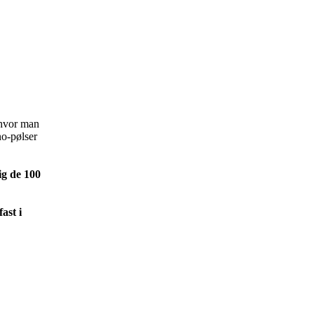
 hvor man
o-pølser
g de 100
ast i