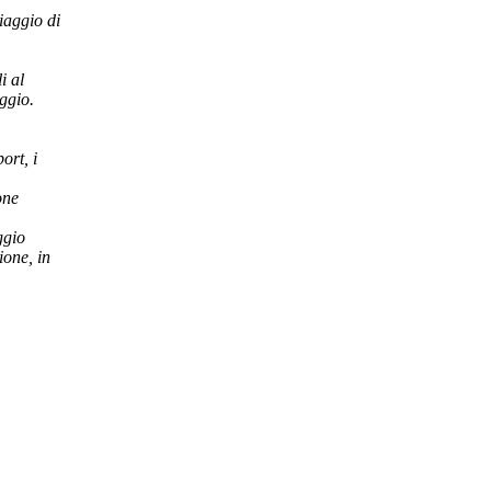
viaggio di
i al
aggio.
ort, i
one
ggio
ione, in