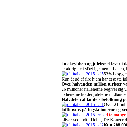
Julekrybben og juletræet lever i da
er aldrig helt slået igennem i Italien
53% besøger 
Kun ét ud af fire hjem har et ægte ju
Over halvanden million turister væl
26 millioner italienerne begiver sig u
italienerne holder juleferie i udlandet
Halvdelen af landets befolkning på c
Over 21 mill
lufthavne, på togstationerne og v
De mange 
bliver ved indtil Hellig Tre Konger 
Kun 288.000 