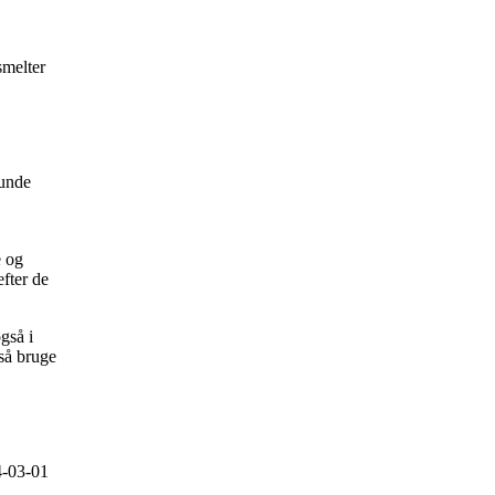
smelter
runde
e og
efter de
gså i
så bruge
-03-01