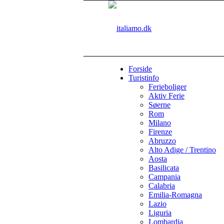
Forside
Turistinfo
Ferieboliger
Aktiv Ferie
Søerne
Rom
Milano
Firenze
Abruzzo
Alto Adige / Trentino
Aosta
Basilicata
Campania
Calabria
Emilia-Romagna
Lazio
Liguria
Lombardia