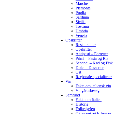
Marche
Piemonte
Puglia
Sardinia
Sicilia
Toscana
Umbria
Veneto
Opskrifter
Restauranter
Opskrifter
Antipasti – Forretter
Primi – Pasta og Ris
Secondi – Kød og Fisk
Dolci – Desserter
Ost
Regionale specialiteter
Vin
Fakta om italiensk vin
Vingårdsbesøg
Samfund
Fakta om Italien
Historie
Folkesjælen
Økonomi og Erhvervsli