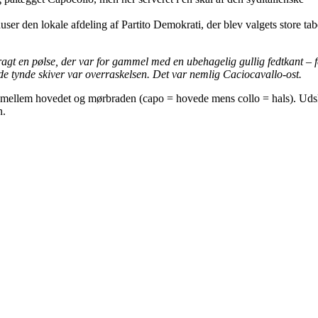
user den lokale afdeling af Partito Demokrati, der blev valgets store tab
gt en pølse, der var for gammel med en ubehagelig gullig fedtkant – f
de tynde skiver var overraskelsen. Det var nemlig Caciocavallo-ost.
t mellem hovedet og mørbraden (capo = hovede mens collo = hals). Ud
n.