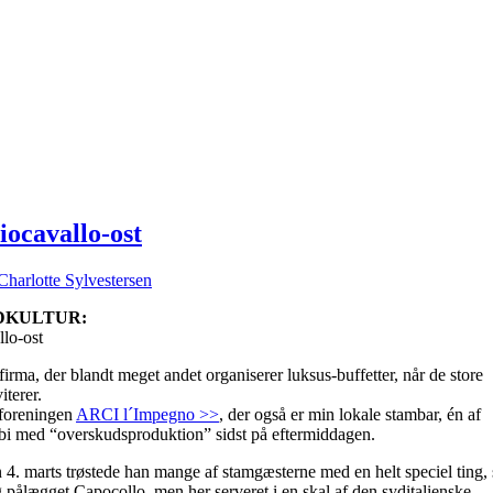
iocavallo-ost
Charlotte Sylvestersen
DKULTUR:
llo-ost
irma, der blandt meget andet organiserer luksus-buffetter, når de store
terer.
rforeningen
ARCI l´Impegno >>
, der også er min lokale stambar, én af
i med “overskudsproduktion” sidst på eftermiddagen.
 4. marts trøstede han mange af stamgæsterne med en helt speciel ting,
 pålægget Capocollo, men her serveret i en skal af den syditalienske