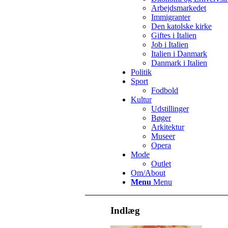
Arbejdsmarkedet
Immigranter
Den katolske kirke
Giftes i Italien
Job i Italien
Italien i Danmark
Danmark i Italien
Politik
Sport
Fodbold
Kultur
Udstillinger
Bøger
Arkitektur
Museer
Opera
Mode
Outlet
Om/About
Menu
Menu
Indlæg