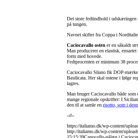
Det store fedtindhold i udskæringen e
på tungen.
Navnet skifter fra Coppa i Norditalie
Caciocavallo osten
er en såkaldt
str
Man producerer en elastisk, ensartet 
form med hovede.
Fedtprocenten er minimum 38 proce
Caciocavallo Silano fik DOP-mærke 
Basilicata. Her skal ostene i følge r
lagres.
Man bruger Caciocavallo både som en
mange regionale opskrifter: I Sicilia
den til at samle en
risotto, som i de
–//–
https://italiamo.dk/wp-content/uploa
http://italiamo.dk/wp-content/upload
15:15:39
Capocollo-pålæg i Caciocav