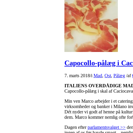
Capocollo-pålæg i Cac
7. marts 2018
/
i
Mad
,
Ost
,
Pålæg
/
af
ITALIENS OVERDÅDIGE MA
Capocollo-pålæg i skal af Caciocava
Min ven Marco arbejder i et cateringf
virksomheder og banker i Milano invi
Dét nyder vi godt af henne på kultu
dem. Marco kommer nemlig ofte forb
Dagen efter
parlamentsvalget >>
den
ingen af os før havde smagt – nemlig