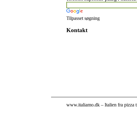
Tilpasset søgning
Kontakt
www.italiamo.dk – Italien fra pizza t
Kontakt info
italiamo.dk drives af journalist Charl