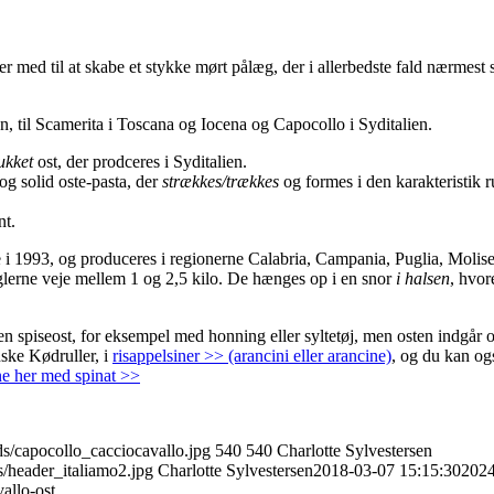
r med til at skabe et stykke mørt pålæg, der i allerbedste fald nærmest 
n, til Scamerita i Toscana og Iocena og Capocollo i Syditalien.
ukket
ost, der prodceres i Syditalien.
og solid oste-pasta, der
strækkes/trækkes
og formes i den karakteristik 
nt.
i 1993, og produceres i regionerne Calabria, Campania, Puglia, Molis
eglerne veje mellem 1 og 2,5 kilo. De hænges op i en snor
i halsen
, hvor
 spiseost, for eksempel med honning eller syltetøj, men osten indgår o
nske Kødruller, i
risappelsiner >> (arancini eller arancine)
, og du kan og
nne her med spinat >>
ds/capocollo_cacciocavallo.jpg
540
540
Charlotte Sylvestersen
s/header_italiamo2.jpg
Charlotte Sylvestersen
2018-03-07 15:15:30
2024
allo-ost