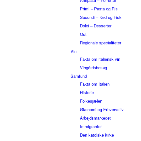
Antipasti – Forretter
Primi – Pasta og Ris
Secondi – Kød og Fisk
Dolci – Desserter
Ost
Regionale specialiteter
Vin
Fakta om italiensk vin
Vingårdsbesøg
Samfund
Fakta om Italien
Historie
Folkesjælen
Økonomi og Erhvervsliv
Arbejdsmarkedet
Immigranter
Den katolske kirke