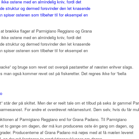
il at brække flager af Parmigiano Reggiano og Grana
kke ostene med en almindelig kniv, fordi det
e struktur og dermed forsvinder den let knasende
 spiser ostenen som tilbehør til for eksempel en
acke” og bruge som revet ost ovenpå pastaretter af næsten enhver slags.
is man også kommer revet ost på fiskeretter. Det regnes ikke for “bella
kt” står der på skiltet. Men der er reelt tale om et tilbud på seks år gammel P
 parmesanost. For andre et overdrevet reklamestunt. Døm selv, hvis du får mu
oduktionen af Parmigiano Reggiano end for Grana Padano. Til Parmigiano
riet to gange om dagen, der må kun produceres oste én gang om dagen, og
 grader. Producenterne af Grana Padano må nøjes med at få mælen leveret
, og der må foretages to produktionscyklusser om dagen.