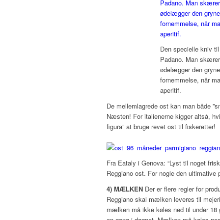
Den specielle kniv t
Padano. Man skærer i
ødelægger den gryned
fornemmelse, når man
aperitif.
De mellemlagrede ost kan man både ”sn
Næsten! For italienerne kigger altså, hv
figura” at bruge revet ost til fiskeretter!
Fra Eataly i Genova: “Lyst til noget fris
Reggiano ost. For nogle den ultimative
4) MÆLKEN
Der er flere regler for pr
Reggiano skal mælken leveres til meje
mælken må ikke køles ned til under 18
en gang i døgnet. Mælken må køles ned