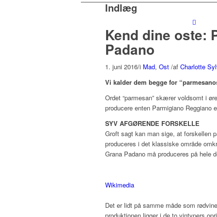
Indlæg
Kend dine oste:
Padano
1. juni 2016
/
i
Mad
,
Ost
/
af
Charlotte Sy
Vi kalder dem begge for “parmesanost
Ordet “parmesan” skærer voldsomt i ører
producere enten Parmigiano Reggiano e
SYV AFGØRENDE FORSKELLE
Groft sagt kan man sige, at forskellen 
produceres i det klassiske område om
Grana Padano må produceres på hele den
Wikimedia
Det er lidt på samme måde som rødvinene
produktionen ligger i de to vintypers op