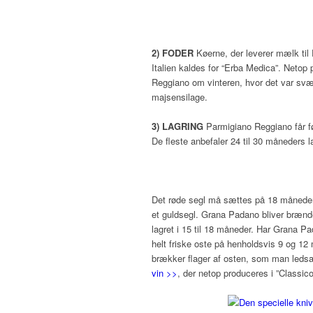
2) FODER
Køerne, der leverer mælk til
Italien kaldes for “Erba Medica”. Netop
Reggiano om vinteren, hvor det var svær
majsensilage.
3) LAGRING
Parmigiano Reggiano får fø
De fleste anbefaler 24 til 30 måneders l
Det røde segl må sættes på 18 måneder
et guldsegl. Grana Padano bliver brænde
lagret i 15 til 18 måneder. Har Grana P
helt friske oste på henholdsvis 9 og 1
brækker flager af osten, som man ledsag
vin >>
, der netop produceres i ”Classic