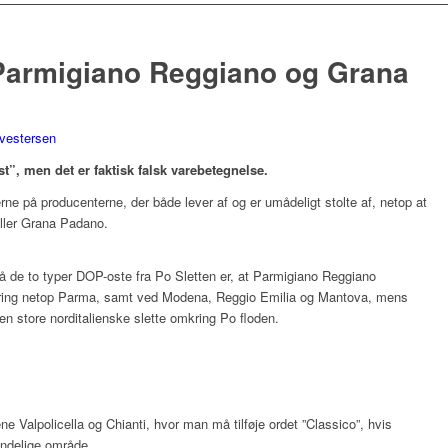
 Parmigiano Reggiano og Grana
lvestersen
”, men det er faktisk falsk varebetegnelse.
ne på producenterne, der både lever af og er umådeligt stolte af, netop at
ller Grana Padano.
på de to typer DOP-oste fra Po Sletten er, at Parmigiano Reggiano
kring netop Parma, samt ved Modena, Reggio Emilia og Mantova, mens
 store norditalienske slette omkring Po floden.
 Valpolicella og Chianti, hvor man må tilføje ordet ”Classico”, hvis
rindelige område.