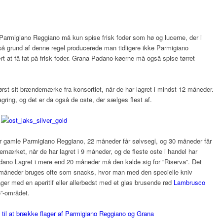
 Parmigiano Reggiano må kun spise frisk foder som hø og lucerne, der i
 på grund af denne regel producerede man tidligere ikke Parmigiano
t at få fat på frisk foder. Grana Padano-køerne må også spise tørret
rst sit brændemærke fra konsortiet, når de har lagret i mindst 12 måneder.
agring, og det er da også de oste, der sælges flest af.
 gamle Parmigiano Reggiano, 22 måneder får sølvsegl, og 30 måneder får
mærket, når de har lagret i 9 måneder, og de fleste oste i handel har
adano Lagret i mere end 20 måneder må den kalde sig for “Riserva”. Det
2 måneder bruges ofte som snacks, hvor man med den specielle kniv
er med en aperitif eller allerbedst med et glas brusende rød
Lambrusco
o”-området.