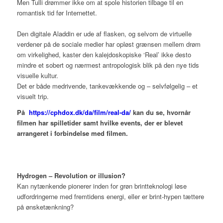
Men Tulli drømmer ikke om at spole historien tilbage til en
romantisk tid før Internettet.
Den digitale Aladdin er ude af flasken, og selvom de virtuelle
verdener på de sociale medier har opløst grænsen mellem drøm
om virkelighed, kaster den kalejdoskopiske ‘Real’ ikke desto
mindre et sobert og nærmest antropologisk blik på den nye tids
visuelle kultur.
Det er både medrivende, tankevækkende og – selvfølgelig – et
visuelt trip.
På
https://cphdox.dk/da/film/real-da/
kan du se, hvornår
filmen har spilletider samt hvilke events, der er blevet
arrangeret i forbindelse med filmen.
Hydrogen – Revolution or illusion?
Kan nytænkende pionerer inden for grøn brintteknologi løse
udfordringerne med fremtidens energi, eller er brint-hypen tættere
på ønsketænkning?