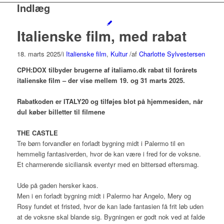
Indlæg
Italienske film, med rabat
18. marts 2025
/
i
Italienske film
,
Kultur
/
af
Charlotte Sylvestersen
CPH:DOX tilbyder brugerne af italiamo.dk rabat til forårets
italienske film – der vise mellem 19. og 31 marts 2025.
Rabatkoden er ITALY20 og tilføjes blot på hjemmesiden, når
duI køber billetter til filmene
THE CASTLE
Tre børn forvandler en forladt bygning midt i Palermo til en
hemmelig fantasiverden, hvor de kan være i fred for de voksne.
Et charmerende siciliansk eventyr med en bittersød eftersmag.
Ude på gaden hersker kaos.
Men i en forladt bygning midt i Palermo har Angelo, Mery og
Rosy fundet et fristed, hvor de kan lade fantasien få frit løb uden
at de voksne skal blande sig. Bygningen er godt nok ved at falde