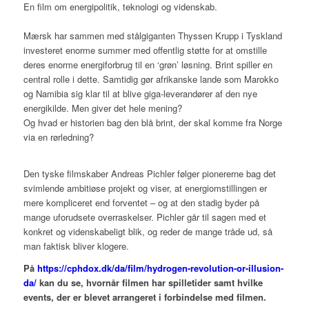
En film om energipolitik, teknologi og videnskab.
Mærsk har sammen med stålgiganten Thyssen Krupp i Tyskland
investeret enorme summer med offentlig støtte for at omstille
deres enorme energiforbrug til en ‘grøn’ løsning. Brint spiller en
central rolle i dette. Samtidig gør afrikanske lande som Marokko
og Namibia sig klar til at blive giga-leverandører af den nye
energikilde. Men giver det hele mening?
Og hvad er historien bag den blå brint, der skal komme fra Norge
via en rørledning?
Den tyske filmskaber Andreas Pichler følger pionererne bag det
svimlende ambitiøse projekt og viser, at energiomstillingen er
mere kompliceret end forventet – og at den stadig byder på
mange uforudsete overraskelser. Pichler går til sagen med et
konkret og videnskabeligt blik, og reder de mange tråde ud, så
man faktisk bliver klogere.
På
https://cphdox.dk/da/film/hydrogen-revolution-or-illusion-
da/
kan du se, hvornår filmen har spilletider samt hvilke
events, der er blevet arrangeret i forbindelse med filmen.