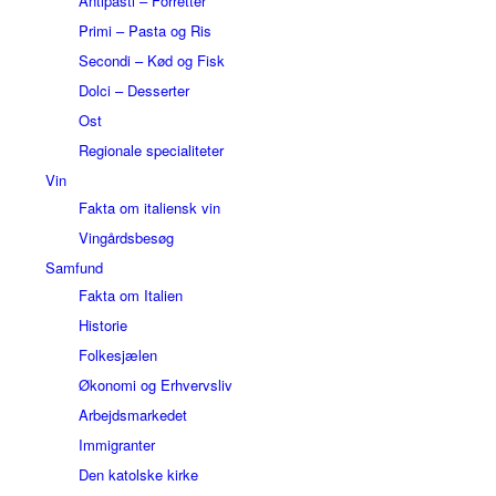
Antipasti – Forretter
Primi – Pasta og Ris
Secondi – Kød og Fisk
Dolci – Desserter
Ost
Regionale specialiteter
Vin
Fakta om italiensk vin
Vingårdsbesøg
Samfund
Fakta om Italien
Historie
Folkesjælen
Økonomi og Erhvervsliv
Arbejdsmarkedet
Immigranter
Den katolske kirke