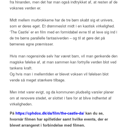
fra hinanden, men det har man også indtrykket af, at resten af de
voksnes verden er.
Midt mellem murbrokkerne har de tre børn skabt sig et univers,
som er deres eget. Et drømmeslot midt i en kaotisk virkelighed.
‘The Castle’ er en film med en formidabel evne til at leve sig ind i
de tre børns parallelle fantasiverden – og til at gøre det på
børnenes egne præmisser.
Hvis man nogensinde selv har været barn, vil man genkende den
magiske følelse af, at man sammen kan fortrylle verden blot ved
tankens kraft.
Og hvis man i mellemtiden er blevet voksen vil følelsen blot
vende så meget stærkere tilbage.
Men intet varer evigt, og da kommunen pludselig varsler planer
om at renovere stedet, er slottet i fare for at blive indhentet af
virkeligheden.
På
https://cphdox.dk/da/film/the-castle-da/
kan du se,
hvornår filmen har spilletider samt hvilke events, der er
blevet arrangeret i forbindelse med filmen.