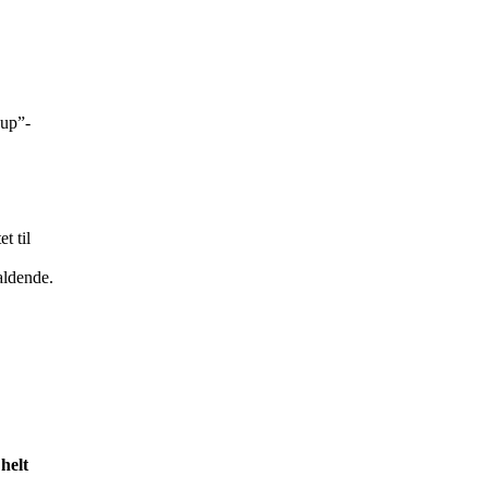
-up”-
t til
aldende.
helt