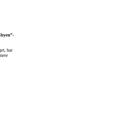
-byen”-
et, har
 mere