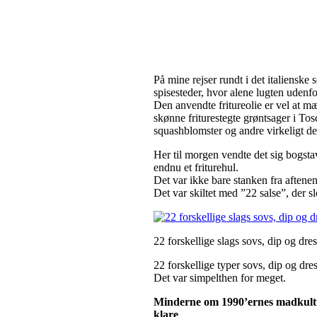
På mine rejser rundt i det italiensk
spisesteder, hvor alene lugten udenfor 
Den anvendte fritureolie er vel at mæ
skønne friturestegte grøntsager i Tos
squashblomster og andre virkeligt deli
Her til morgen vendte det sig bogsta
endnu et friturehul.
Det var ikke bare stanken fra aftene
Det var skiltet med ”22 salse”, der 
22 forskellige slags sovs, dip og dre
22 forskellige typer sovs, dip og dr
Det var simpelthen for meget.
Minderne om 1990’ernes madkultur
klare