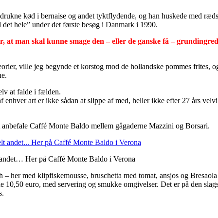
 drukne kød i bernaise og andet tyktflydende, og han huskede med ræds
d det hele” under det første besøg i Danmark i 1990.
er, at man skal kunne smage den – eller de ganske få – grundingred
eorier, ville jeg begynde et korstog mod de hollandske pommes frites, o
ne.
elv at falde i fælden.
enhver art er ikke sådan at slippe af med, heller ikke efter 27 års velvi
 anbefale Caffé Monte Baldo mellem gågaderne Mazzini og Borsari.
elt andet… Her på Caffé Monte Baldo i Verona
ch – her med klipfiskemousse, bruschetta med tomat, ansjos og Bresaola
ne 10,50 euro, med servering og smukke omgivelser. Det er på den slags
s.