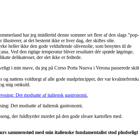
e sommerland har jeg imidlertid denne sommer set flere af den slags ”pop
illustrerer, at det bestemt ikke er hver dag, der skiftes olie.
rke heller ikke den gode velduftende olivenolie, som benyttes til de
cana. Ved den rigtige temperatur bliver resultatet dér sprøde løgringe,
kate delikatesser, der slet ikke er fedtede.
veligt i min mave, da jeg på Corso Porta Nuova i Verona passerede skilte
ns og nattens voldtægt af alle gode madprincipper, der var kvalmefremk
slog mig omkuld.
ssing: Det modsatte af italiensk gastronomi.
esseng, der fuldbyrder mordet på den gode råvare kartoflen med.
s sammenstød med min italienske fundamentalist stod pludseligt 