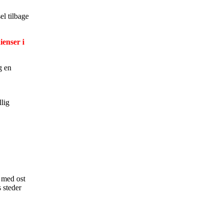
el tilbage
ienser i
g en
llig
 med ost
 steder