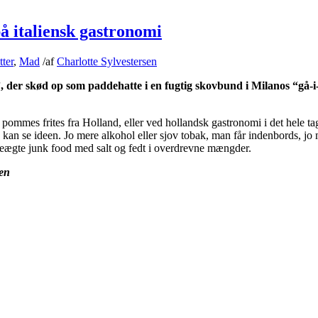
å italiensk gastronomi
tter
,
Mad
/
af
Charlotte Sylvestersen
, der skød op som paddehatte i en fugtig skovbund i Milanos “gå-i
pommes frites fra Holland, eller ved hollandsk gastronomi i det hele tag
g kan se ideen. Jo mere alkohol eller sjov tobak, man får indenbords, jo
eægte junk food med salt og fedt i overdrevne mængder.
en