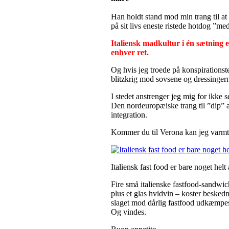
Han holdt stand mod min trang til at
på sit livs eneste ristede hotdog ”me
Italiensk madkultur i én sætning 
enhver ret.
Og hvis jeg troede på konspirationst
blitzkrig mod sovsene og dressinger
I stedet anstrenger jeg mig for ikke s
Den nordeuropæiske trang til ”dip” af 
integration.
Kommer du til Verona kan jeg varmt
Italiensk fast food er bare noget h
Fire små italienske fastfood-sandwi
plus et glas hvidvin – koster besked
slaget mod dårlig fastfood udkæmpe
Og vindes.