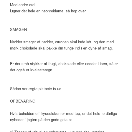
Med andre ord:
Ligner det hele en neonreklame, så hop over.
SMAGEN
Nødder smager af nødder, citronen skal bide lidt, og den med
mørk chokolade skal pakke din tunge ind i en dyne af smag.
Er der små stykker af frugt, chokolade eller nødder i isen, så er
det også et kvalitetstegn.
Sådan ser ægte pistacie-is ud
OPBEVARING
Hvis beholderne i frysedisken er med top, er det hele to dårlige
nyheder i jagten på den gode gelato:
1) Toppen af isbunken opbevares ikke ved den korrekte