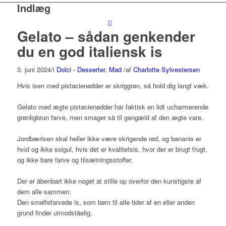
Indlæg
Gelato – sådan genkender
du en god italiensk is
3. juni 2024
/
i
Dolci - Desserter
,
Mad
/
af
Charlotte Sylvestersen
Hvis isen med pistacienødder er skriggrøn, så hold dig langt væk.
Gelato med ægte pistacienødder har faktisk en lidt ucharmerende
grønligbrun farve, men smager så til gengæld af den ægte vare.
Jordbærisen skal heller ikke være skrigende rød, og bananis er
hvid og ikke solgul, hvis det er kvalitetsis, hvor der er brugt frugt,
og ikke bare farve og tilsætningsstoffer.
Der er åbenbart ikke noget at stille op overfor den kunstigste af
dem alle sammen:
Den smølfefarvede is, som børn til alle tider af en eller anden
grund finder uimodståelig.