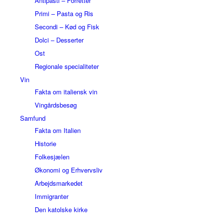
Antipasti – Forretter
Primi – Pasta og Ris
Secondi – Kød og Fisk
Dolci – Desserter
Ost
Regionale specialiteter
Vin
Fakta om italiensk vin
Vingårdsbesøg
Samfund
Fakta om Italien
Historie
Folkesjælen
Økonomi og Erhvervsliv
Arbejdsmarkedet
Immigranter
Den katolske kirke