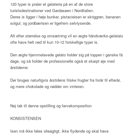
120 typer is praler et gelateria på en af de store
turistsdestinationer ved Gardasøen i Norditalien.
Deres is ligger i høje bunker, pistacieisen er skriggrøn, bananen
solgul, og jordbærisen er ligefrem selvlysende.
Alt efter størrelse og omsætning vil en ægte håndværks-gelataio
ofte have helt ned til kun 10-12 forskellige typer is.
Den ægte hjemmelavede gelato holder sig på toppen i ganske få
dage, og så holder de professionelle også et skarpt øje med
årstiderne:
Der bruges naturligvis årstidens friske frugter fra forår til efterår,
og mere chokolade og nødder om vinteren.
Nej tak til denne opstilling og farvekomposition
KONSISTENSEN
Isen må ikke føles olieagtigt, ikke flydende og skal have