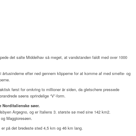
mpede det salte Middelhav så meget, at vandstanden faldt med over 1000
g i årtusinderne efter ned gennem klipperne for at komme af med smelte- og
perne.
ktisk først for omkring to millioner år siden, da gletschere pressede
andrede søens oprindelige “V”-form.
 Norditalienske søer.
dsbyen Argegno, og er Italiens 3. største sø med sine 142 km2.
n og Maggioresøen.
 er på det bredeste sted 4,5 km og 46 km lang.