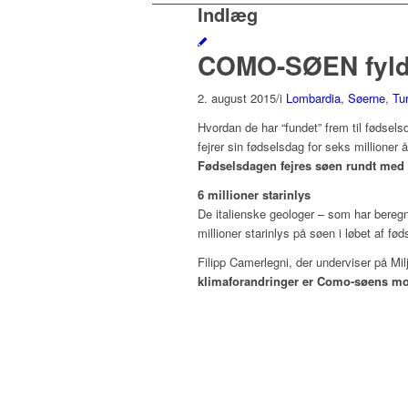
Indlæg
COMO-SØEN fylder
2. august 2015
/
i
Lombardia
,
Søerne
,
Tur
Hvordan de har “fundet” frem til fødsel
fejrer sin fødselsdag for seks millioner å
Fødselsdagen fejres søen rundt med o
6 millioner starinlys
De italienske geologer – som har beregn
millioner starinlys på søen i løbet af fø
Filipp Camerlegni, der underviser på Mi
klimaforandringer er Como-søens mor