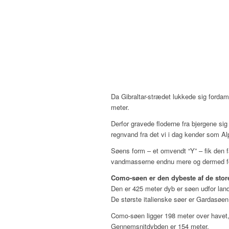
Da Gibraltar-strædet lukkede sig forda
meter.
Derfor gravede floderne fra bjergene si
regnvand fra det vi i dag kender som Al
Søens form – et omvendt “Y” – fik den fa
vandmasserne endnu mere og dermed for
Como-søen er den dybeste af de store
Den er 425 meter dyb er søen udfor lan
De største italienske søer er Gardasøe
Como-søen ligger 198 meter over havet,
Gennemsnitdybden er 154 meter.