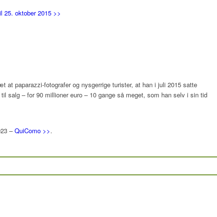
il 25. oktober 2015 >>
t at paparazzi-fotografer og nysgerrige turister, at han i juli 2015 satte
til salg – for 90 millioner euro – 10 gange så meget, som han selv i sin tid
2023 –
QuiComo >>
.