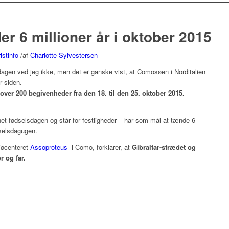
 6 millioner år i oktober 2015
istinfo
/
af
Charlotte Sylvestersen
sdagen ved jeg ikke, men det er ganske vist, at Comosøen i Norditalien
r siden.
ver 200 begivenheder fra den 18. til den 25. oktober 2015.
et fødselsdagen og står for festligheder – har som mål at tænde 6
dselsdagugen.
ljøcenteret
Assoproteus
i Como, forklarer, at
Gibraltar-strædet og
 og far.