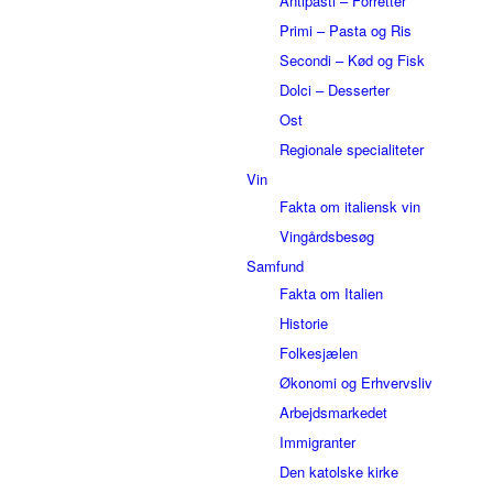
Antipasti – Forretter
Primi – Pasta og Ris
Secondi – Kød og Fisk
Dolci – Desserter
Ost
Regionale specialiteter
Vin
Fakta om italiensk vin
Vingårdsbesøg
Samfund
Fakta om Italien
Historie
Folkesjælen
Økonomi og Erhvervsliv
Arbejdsmarkedet
Immigranter
Den katolske kirke