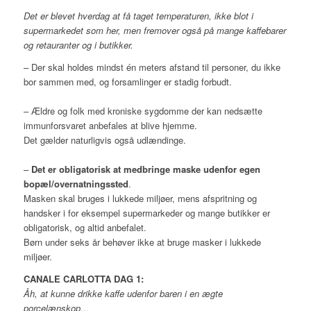
Det er blevet hverdag at få taget temperaturen, ikke blot i
supermarkedet som her, men fremover også på mange kaffebarer
og retauranter og i butikker.
– Der skal holdes mindst én meters afstand til personer, du ikke
bor sammen med, og forsamlinger er stadig forbudt.
– Ældre og folk med kroniske sygdomme der kan nedsætte
immunforsvaret anbefales at blive hjemme.
Det gælder naturligvis også udlændinge.
–
Det er obligatorisk at medbringe maske udenfor egen
bopæl/overnatningssted
.
Masken skal bruges i lukkede miljøer, mens afspritning og
handsker i for eksempel supermarkeder og mange butikker er
obligatorisk, og altid anbefalet.
Børn under seks år behøver ikke at bruge masker i lukkede
miljøer.
CANALE CARLOTTA DAG 1:
Åh, at kunne drikke kaffe udenfor baren i en ægte
porcelænskop…