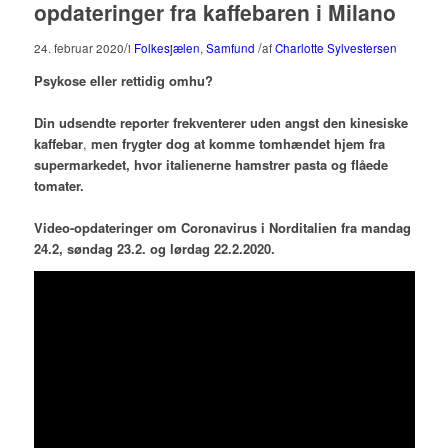
opdateringer fra kaffebaren i Milano
/
/
24. februar 2020
i
Folkesjælen
,
Samfund
af
Charlotte Sylvestersen
Psykose eller rettidig omhu?
Din udsendte reporter frekventerer uden angst den kinesiske
kaffebar
,
men frygter dog at komme tomhændet hjem fra
supermarkedet, hvor italienerne hamstrer pasta og flåede
tomater.
Video-opdateringer om Coronavirus i Norditalien fra mandag
24.2, søndag 23.2. og lørdag 22.2.2020.