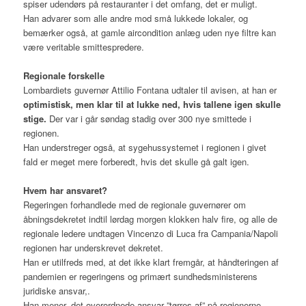
spiser udendørs på restauranter i det omfang, det er muligt.
Han advarer som alle andre mod små lukkede lokaler, og
bemærker også, at gamle aircondition anlæg uden nye filtre kan
være veritable smittespredere.
Regionale forskelle
Lombardiets guvernør Attilio Fontana udtaler til avisen, at han er
optimistisk, men klar til at lukke ned, hvis tallene igen skulle
stige.
Der var i går søndag stadig over 300 nye smittede i
regionen.
Han understreger også, at sygehussystemet i regionen i givet
fald er meget mere forberedt, hvis det skulle gå galt igen.
Hvem har ansvaret?
Regeringen forhandlede med de regionale guvernører om
åbningsdekretet indtil lørdag morgen klokken halv fire, og alle de
regionale ledere undtagen Vincenzo di Luca fra Campania/Napoli
regionen har underskrevet dekretet.
Han er utilfreds med, at det ikke klart fremgår, at håndteringen af
pandemien er regeringens og primært sundhedsministerens
juridiske ansvar,.
Han mener, det overordnede ansvar ”tørres af” på regionerne.