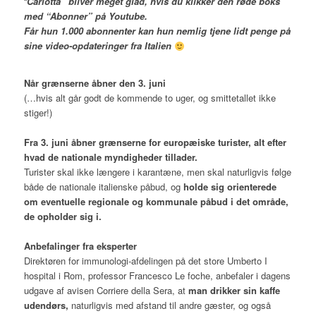
“
Carlotta” bliver meget glad, hvis du klikker den røde boks
med “Abonner” på Youtube.
Får hun 1.000 abonnenter kan hun nemlig tjene lidt penge på
sine video-opdateringer fra Italien
Når grænserne åbner den 3. juni
(…hvis alt går godt de kommende to uger, og smittetallet ikke
stiger!)
Fra 3. juni åbner grænserne for europæiske turister, alt efter
hvad de nationale myndigheder tillader.
Turister skal ikke længere i karantæne, men skal naturligvis følge
både de nationale italienske påbud, og
holde sig orienterede
om eventuelle regionale og kommunale påbud i det område,
de opholder sig i.
Anbefalinger fra eksperter
Direktøren for immunologi-afdelingen på det store Umberto I
hospital i Rom, professor Francesco Le foche, anbefaler i dagens
udgave af avisen Corriere della Sera, at
man drikker sin kaffe
udendørs,
naturligvis med afstand til andre gæster, og også