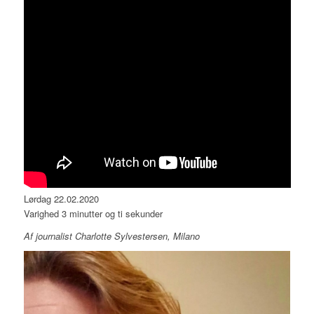
Lørdag 22.02.2020
Varighed 3 minutter og ti sekunder
Af journalist Charlotte Sylvestersen, Milano