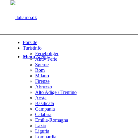
Forside
Turistinfo
Ferieboliger
Menu
Menu
Aktiv Ferie
Søerne
Rom
Milano
Firenze
Abruzzo
Alto Adige / Trentino
Aosta
Basilicata
Campania
Calabria
Emilia-Romagna
Lazio
Liguria
Lombardia