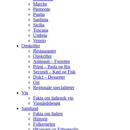
Marche
Piemonte
Puglia
Sardinia
Sicilia
Toscana
Umbria
Veneto
Opskrifter
Restauranter
Opskrifter
Antipasti – Forretter
Primi – Pasta og Ris
Secondi – Kød og Fisk
Dolci – Desserter
Ost
Regionale specialiteter
Vin
Fakta om italiensk vin
Vingårdsbesøg
Samfund
Fakta om Italien
Historie
Folkesjælen
Økonomi og Erhvervsliv