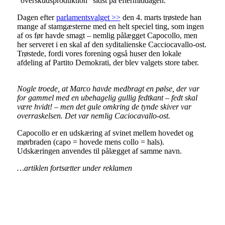
“overskudsproduktion” sidst på eftermiddagen.
Dagen efter
parlamentsvalget >>
den 4. marts trøstede han
mange af stamgæsterne med en helt speciel ting, som ingen
af os før havde smagt – nemlig pålægget Capocollo, men
her serveret i en skal af den syditalienske Cacciocavallo-ost.
Trøstede, fordi vores forening også huser den lokale
afdeling af Partito Demokrati, der blev valgets store taber.
Nogle troede, at Marco havde medbragt en pølse, der var
for gammel med en ubehagelig gullig fedtkant – fedt skal
være hvidt! – men det gule omkring de tynde skiver var
overraskelsen. Det var nemlig Caciocavallo-ost.
Capocollo er en udskæring af svinet mellem hovedet og
mørbraden (capo = hovede mens collo = hals).
Udskæringen anvendes til pålægget af samme navn.
…artiklen fortsætter under reklamen