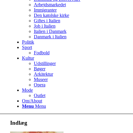
Arbejdsmarkedet
Immigranter
Den katolske kirke
Giftes i Italien
Job i Italien
Italien i Danmark
Danmark i Italien
Politik
Sport
Fodbold
Kultur
Udstillinger
Bøger
Arkitektur
Museer
Opera
Mode
Outlet
Om/About
Menu
Menu
Indlæg