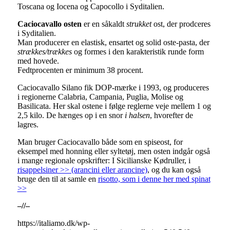
Toscana og Iocena og Capocollo i Syditalien.
Caciocavallo osten
er en såkaldt
strukket
ost, der prodceres
i Syditalien.
Man producerer en elastisk, ensartet og solid oste-pasta, der
strækkes/trækkes
og formes i den karakteristik runde form
med hovede.
Fedtprocenten er minimum 38 procent.
Caciocavallo Silano fik DOP-mærke i 1993, og produceres
i regionerne Calabria, Campania, Puglia, Molise og
Basilicata. Her skal ostene i følge reglerne veje mellem 1 og
2,5 kilo. De hænges op i en snor
i halsen
, hvorefter de
lagres.
Man bruger Caciocavallo både som en spiseost, for
eksempel med honning eller syltetøj, men osten indgår også
i mange regionale opskrifter: I Sicilianske Kødruller, i
risappelsiner >> (arancini eller arancine)
, og du kan også
bruge den til at samle en
risotto, som i denne her med spinat
>>
–//–
https://italiamo.dk/wp-