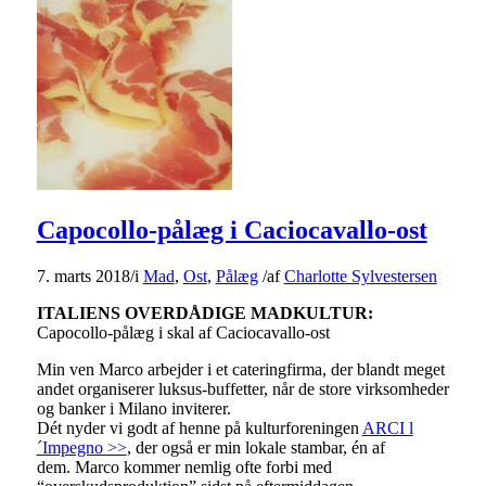
Capocollo-pålæg i Caciocavallo-ost
7. marts 2018
/
i
Mad
,
Ost
,
Pålæg
/
af
Charlotte Sylvestersen
ITALIENS OVERDÅDIGE MADKULTUR:
Capocollo-pålæg i skal af Caciocavallo-ost
Min ven Marco arbejder i et cateringfirma, der blandt meget
andet organiserer luksus-buffetter, når de store virksomheder
og banker i Milano inviterer.
Dét nyder vi godt af henne på kulturforeningen
ARCI l
´Impegno >>
, der også er min lokale stambar, én af
dem. Marco kommer nemlig ofte forbi med