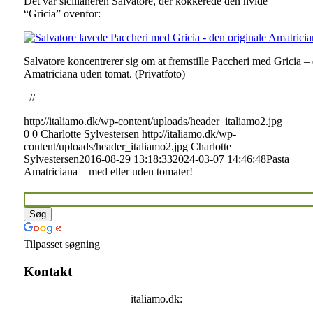
Det var sicilianeren Salvatore, der kokkerede den hvide
“Gricia” ovenfor:
Salvatore koncentrerer sig om at fremstille Paccheri med Gricia – 
Amatriciana uden tomat. (Privatfoto)
–//–
http://italiamo.dk/wp-content/uploads/header_italiamo2.jpg
0
0
Charlotte Sylvestersen
http://italiamo.dk/wp-
content/uploads/header_italiamo2.jpg
Charlotte
Sylvestersen
2016-08-29 13:18:33
2024-03-07 14:46:48
Pasta
Amatriciana – med eller uden tomater!
Tilpasset søgning
Kontakt
italiamo.dk: