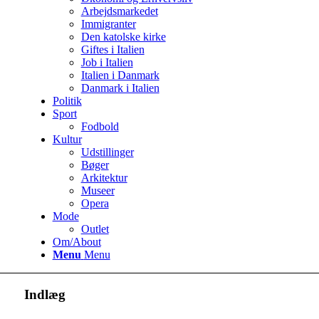
Arbejdsmarkedet
Immigranter
Den katolske kirke
Giftes i Italien
Job i Italien
Italien i Danmark
Danmark i Italien
Politik
Sport
Fodbold
Kultur
Udstillinger
Bøger
Arkitektur
Museer
Opera
Mode
Outlet
Om/About
Menu
Menu
Indlæg