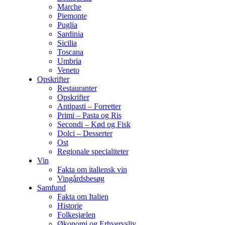
Marche
Piemonte
Puglia
Sardinia
Sicilia
Toscana
Umbria
Veneto
Opskrifter
Restauranter
Opskrifter
Antipasti – Forretter
Primi – Pasta og Ris
Secondi – Kød og Fisk
Dolci – Desserter
Ost
Regionale specialiteter
Vin
Fakta om italiensk vin
Vingårdsbesøg
Samfund
Fakta om Italien
Historie
Folkesjælen
Økonomi og Erhvervsliv