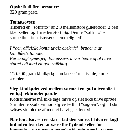
Opskrift til fire personer:
320 gram pasta
Tomatsovsen
Tilbered en “soffritto” af 2-3 mellemstore gulerødder, 2 ben
blad selleri og 1 mellemstort løg. Denne “soffritto” er
simpelthen tomatsovsens hemmelighed!
I “den officielle kommunale opskrift”, bruger man
kun flåede tomater.
Personligt synes jeg, tomatssovs bliver bedre af at have
simret lidt med en god soffritto
)
150-200 gram kindkød/guanciale skåret i tynde, korte
strimler.
Steg kindkødet ved mellem varme i en god olivenolie i
en høj tykbundet pande.
Kødstrimlerne må ikke tage farve og slet ikke blive sprøde.
Strimlerne skal derimod afgive fedt til “sugoén”, og til slut
svitses strimlerne af med et halvt glas hvidvin.
Når tomatsovsen er klar – lad den simre, til den er kogt
ind uden hverken at være for flydende eller for
kompakt – og pastaen mangler få minutter i at være