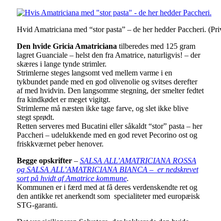
Hvid Amatriciana med “stor pasta” – de her hedder Paccheri. (Pri
Den hvide Gricia Amatriciana
tilberedes med 125 gram
lagret Guanciale – helst den fra Amatrice, naturligvis! – der
skæres i lange tynde strimler.
Strimlerne steges langsomt ved mellem varme i en
tykbundet pande med en god olivenolie og svitses derefter
af med hvidvin. Den langsomme stegning, der smelter fedtet
fra kindkødet er meget vigitgt.
Strimlerne må næsten ikke tage farve, og slet ikke blive
stegt sprødt.
Retten serveres med Bucatini eller såkaldt “stor” pasta – her
Paccheri – udelukkende med en god revet Pecorino ost og
friskkværnet peber henover.
Begge opskrifter
–
SALSA ALL’AMATRICIANA ROSSA
og SALSA ALL’AMATRICIANA BIANCA – er nedskrevet
sort på hvidt af Amatrice kommune
.
Kommunen er i færd med at få deres verdenskendte ret og
den antikke ret anerkendt som specialiteter med europæisk
STG-garanti.