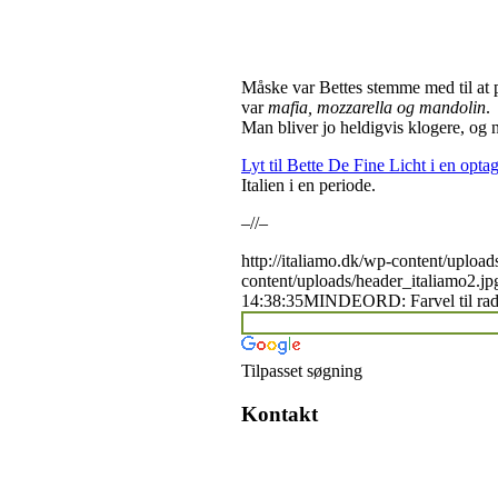
Måske var Bettes stemme med til at pl
var
mafia, mozzarella og mandolin
.
Man bliver jo heldigvis klogere, og n
Lyt til Bette De Fine Licht i en opta
Italien i en periode.
–//–
http://italiamo.dk/wp-content/upload
content/uploads/header_italiamo2.jp
14:38:35
MINDEORD: Farvel til rad
Tilpasset søgning
Kontakt