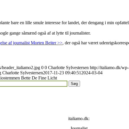
ante bare en lille smule interesse for landet, der dengang i min opfattel
ogle gange såmænd også af at lytte til journalister.
gelse af journalist Morten Beiter >>
, der også har været udenrigskorresp
s/header_italiamo2.jpg
0
0
Charlotte Sylvestersen
http://italiamo.dk/wp-
g
Charlotte Sylvestersen
2017-11-23 09:40:51
2024-03-04
iostemmen Bette De Fine Licht
italiamo.dk:
Journalist