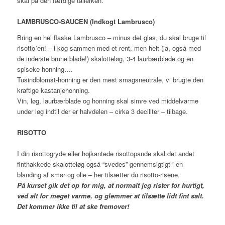
skal på den færdige tallerken.
LAMBRUSCO-SAUCEN (Indkogt Lambrusco)
Bring en hel flaske Lambrusco – minus det glas, du skal bruge til
risotto´en! – i kog sammen med et rent, men helt (ja, også med
de inderste brune blade!) skalotteløg, 3-4 laurbærblade og en
spiseke honning….
Tusindblomst-honning er den mest smagsneutrale, vi brugte den
kraftige kastanjehonning.
Vin, løg, laurbærblade og honning skal simre ved middelvarme
under løg indtil der er halvdelen – cirka 3 deciliter – tilbage.
RISOTTO
I din risottogryde eller højkantede risottopande skal det andet
finthakkede skalotteløg også “svedes” gennemsigtigt i en
blanding af smør og olie – her tilsætter du risotto-risene.
På kurset gik det op for mig, at normalt jeg rister for hurtigt,
ved alt for meget varme, og glemmer at tilsætte lidt fint salt.
Det kommer ikke til at ske fremover!