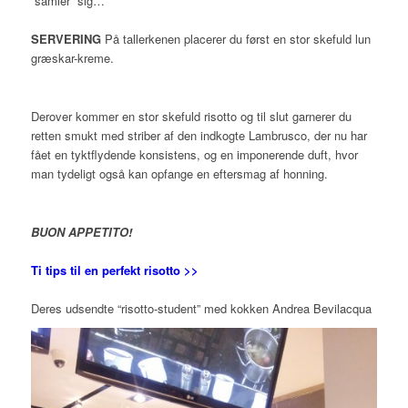
“samler” sig…
SERVERING
På tallerkenen placerer du først en stor skefuld lun
græskar-kreme.
Derover kommer en stor skefuld risotto og til slut garnerer du
retten smukt med striber af den indkogte Lambrusco, der nu har
fået en tyktflydende konsistens, og en imponerende duft, hvor
man tydeligt også kan opfange en eftersmag af honning.
BUON APPETITO!
Ti tips til en perfekt risotto >>
Deres udsendte “risotto-student” med kokken Andrea Bevilacqua