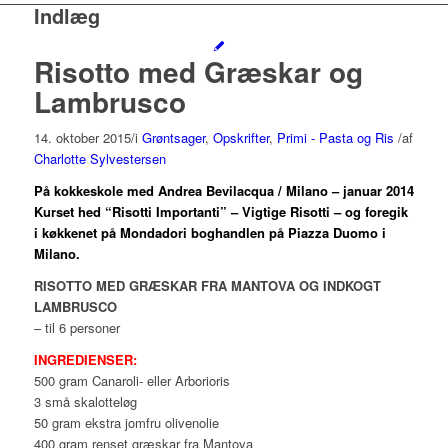
Indlæg
Risotto med Græskar og
Lambrusco
14. oktober 2015
/
i
Grøntsager
,
Opskrifter
,
Primi - Pasta og Ris
/
af
Charlotte Sylvestersen
På kokkeskole med Andrea Bevilacqua / Milano – januar 2014
Kurset hed “Risotti Importanti” – Vigtige Risotti – og foregik
i køkkenet på Mondadori boghandlen på Piazza Duomo i
Milano.
RISOTTO MED GRÆSKAR FRA MANTOVA OG INDKOGT
LAMBRUSCO
– til 6 personer
INGREDIENSER:
500 gram Canaroli- eller Arborioris
3 små skalotteløg
50 gram ekstra jomfru olivenolie
400 gram renset græskar fra Mantova