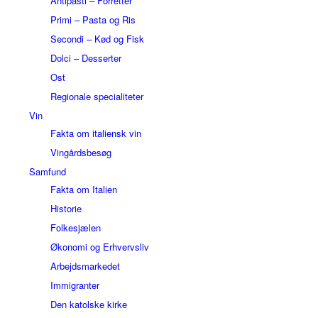
Antipasti – Forretter
Primi – Pasta og Ris
Secondi – Kød og Fisk
Dolci – Desserter
Ost
Regionale specialiteter
Vin
Fakta om italiensk vin
Vingårdsbesøg
Samfund
Fakta om Italien
Historie
Folkesjælen
Økonomi og Erhvervsliv
Arbejdsmarkedet
Immigranter
Den katolske kirke