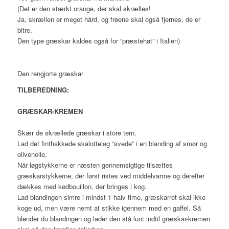
(Det er den stærkt orange, der skal skrælles!
Ja, skrællen er meget hård, og frøene skal også fjernes, de er
bitre.
Den type græskar kaldes også for “præstehat” i Italien)
Den rengjorte græskar
TILBEREDNING:
GRÆSKAR-KREMEN
Skær de skrællede græskar i store tern.
Lad det finthakkede skalotteløg “svede” i en blanding af smør og
olivenolie.
Når løgstykkerne er næsten gennemsigtige tilsættes
græskarstykkerne, der først ristes ved middelvarme og derefter
dækkes med kødbouillon, der bringes i kog.
Lad blandingen simre i mindst 1 halv time, græskarret skal ikke
koge ud, men være nemt at stikke igennem med en gaffel. Så
blender du blandingen og lader den stå lunt indtil græskar-kremen