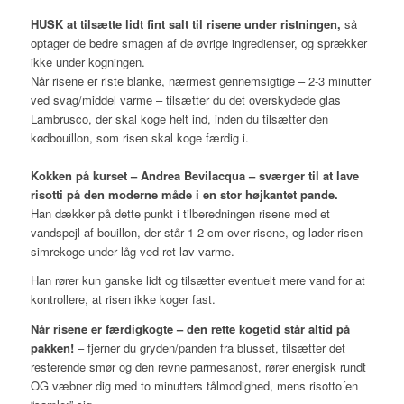
HUSK at tilsætte lidt fint salt til risene under ristningen,
så
optager de bedre smagen af de øvrige ingredienser, og sprækker
ikke under kogningen.
Når risene er riste blanke, nærmest gennemsigtige – 2-3 minutter
ved svag/middel varme – tilsætter du det overskydede glas
Lambrusco, der skal koge helt ind, inden du tilsætter den
kødbouillon, som risen skal koge færdig i.
Kokken på kurset – Andrea Bevilacqua – sværger til at lave
risotti på den moderne måde i en stor højkantet pande.
Han dækker på dette punkt i tilberedningen risene med et
vandspejl af bouillon, der står 1-2 cm over risene, og lader risen
simrekoge under låg ved ret lav varme.
Han rører kun ganske lidt og tilsætter eventuelt mere vand for at
kontrollere, at risen ikke koger fast.
Når risene er færdigkogte – den rette kogetid står altid på
pakken!
– fjerner du gryden/panden fra blusset, tilsætter det
resterende smør og den revne parmesanost, rører energisk rundt
OG væbner dig med to minutters tålmodighed, mens risotto´en