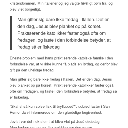
kristendommen. Min italiener og jeg valgte frivilligt børn fra, og
blev viet borgerligt.
Man gifter sig bare ikke fredag i Italien. Det er
den dag, Jesus blev planket op på korset.
Praktiserende katolikker faster også ofte om
fredagen, og faste i den forbindelse betyder, at
fredag så er fiskedag
Eneste problem med hans praktiserende katolske familie i den
forbindelse var, at vi ikke kunne få plads en lørdag, og derfor blev
gift på den uheldige fredag.
Man gifter sig bare ikke fredag i Italien. Det er den dag, Jesus
blev planket op på korset. Praktiserende katolikker faster også
ofte om fredagen, og faste i den forbindelse betyder, at fredag så
er fiskedag.
”Skal vi så kun spise fisk til brylluppet?”, udbrød faster i San
Remo, da vi informerede om den glædelige begivenhed.
Jovist var det nok slemt at blive viet på Jesú dødsdag.
Men tanken om en hel fiskemiddag var dog værre.