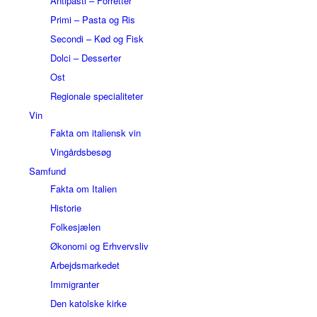
Antipasti – Forretter
Primi – Pasta og Ris
Secondi – Kød og Fisk
Dolci – Desserter
Ost
Regionale specialiteter
Vin
Fakta om italiensk vin
Vingårdsbesøg
Samfund
Fakta om Italien
Historie
Folkesjælen
Økonomi og Erhvervsliv
Arbejdsmarkedet
Immigranter
Den katolske kirke