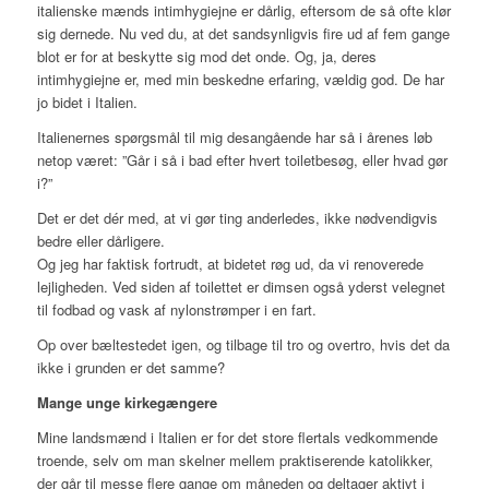
italienske mænds intimhygiejne er dårlig, eftersom de så ofte klør
sig dernede. Nu ved du, at det sandsynligvis fire ud af fem gange
blot er for at beskytte sig mod det onde. Og, ja, deres
intimhygiejne er, med min beskedne erfaring, vældig god. De har
jo bidet i Italien.
Italienernes spørgsmål til mig desangående har så i årenes løb
netop været: ”Går i så i bad efter hvert toiletbesøg, eller hvad gør
i?”
Det er det dér med, at vi gør ting anderledes, ikke nødvendigvis
bedre eller dårligere.
Og jeg har faktisk fortrudt, at bidetet røg ud, da vi renoverede
lejligheden. Ved siden af toilettet er dimsen også yderst velegnet
til fodbad og vask af nylonstrømper i en fart.
Op over bæltestedet igen, og tilbage til tro og overtro, hvis det da
ikke i grunden er det samme?
Mange unge kirkegængere
Mine landsmænd i Italien er for det store flertals vedkommende
troende, selv om man skelner mellem praktiserende katolikker,
der går til messe flere gange om måneden og deltager aktivt i