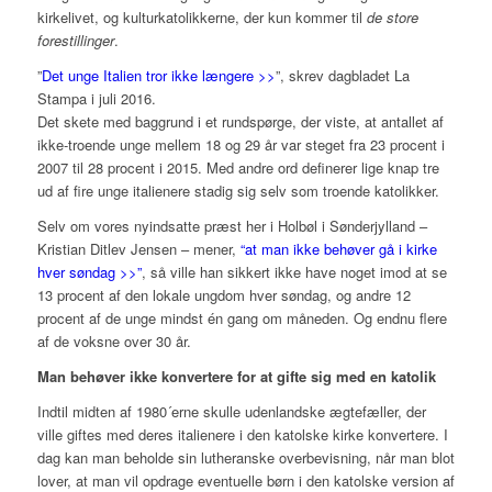
kirkelivet, og kulturkatolikkerne, der kun kommer til
de store
forestillinger
.
”
Det unge Italien tror ikke længere >>
”, skrev dagbladet La
Stampa i juli 2016.
Det skete med baggrund i et rundspørge, der viste, at antallet af
ikke-troende unge mellem 18 og 29 år var steget fra 23 procent i
2007 til 28 procent i 2015. Med andre ord definerer lige knap tre
ud af fire unge italienere stadig sig selv som troende katolikker.
Selv om vores nyindsatte præst her i Holbøl i Sønderjylland –
Kristian Ditlev Jensen – mener,
“at man ikke behøver gå i kirke
hver søndag >>”
, så ville han sikkert ikke have noget imod at se
13 procent af den lokale ungdom hver søndag, og andre 12
procent af de unge mindst én gang om måneden. Og endnu flere
af de voksne over 30 år.
Man behøver ikke konvertere for at gifte sig med en katolik
Indtil midten af 1980´erne skulle udenlandske ægtefæller, der
ville giftes med deres italienere i den katolske kirke konvertere. I
dag kan man beholde sin lutheranske overbevisning, når man blot
lover, at man vil opdrage eventuelle børn i den katolske version af