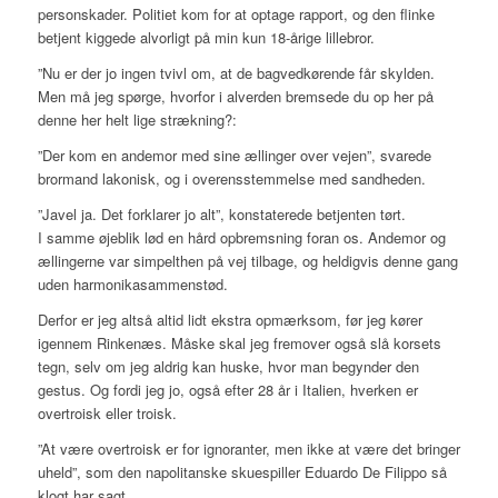
personskader. Politiet kom for at optage rapport, og den flinke
betjent kiggede alvorligt på min kun 18-årige lillebror.
”Nu er der jo ingen tvivl om, at de bagvedkørende får skylden.
Men må jeg spørge, hvorfor i alverden bremsede du op her på
denne her helt lige strækning?:
”Der kom en andemor med sine ællinger over vejen”, svarede
brormand lakonisk, og i overensstemmelse med sandheden.
”Javel ja. Det forklarer jo alt”, konstaterede betjenten tørt.
I samme øjeblik lød en hård opbremsning foran os. Andemor og
ællingerne var simpelthen på vej tilbage, og heldigvis denne gang
uden harmonikasammenstød.
Derfor er jeg altså altid lidt ekstra opmærksom, før jeg kører
igennem Rinkenæs. Måske skal jeg fremover også slå korsets
tegn, selv om jeg aldrig kan huske, hvor man begynder den
gestus. Og fordi jeg jo, også efter 28 år i Italien, hverken er
overtroisk eller troisk.
”At være overtroisk er for ignoranter, men ikke at være det bringer
uheld”, som den napolitanske skuespiller Eduardo De Filippo så
klogt har sagt.