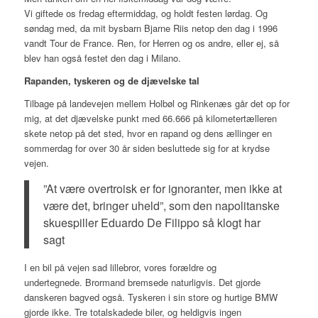
Vi giftede os fredag eftermiddag, og holdt festen lørdag. Og
søndag med, da mit bysbarn Bjarne Riis netop den dag i 1996
vandt Tour de France. Ren, for Herren og os andre, eller ej, så
blev han også festet den dag i Milano.
Rapanden, tyskeren og de djævelske tal
Tilbage på landevejen mellem Holbøl og Rinkenæs går det op for
mig, at det djævelske punkt med 66.666 på kilometertælleren
skete netop på det sted, hvor en rapand og dens ællinger en
sommerdag for over 30 år siden besluttede sig for at krydse
vejen.
”At være overtroisk er for ignoranter, men ikke at
være det, bringer uheld”, som den napolitanske
skuespiller Eduardo De Filippo så klogt har
sagt
I en bil på vejen sad lillebror, vores forældre og
undertegnede. Brormand bremsede naturligvis. Det gjorde
danskeren bagved også. Tyskeren i sin store og hurtige BMW
gjorde ikke. Tre totalskadede biler, og heldigvis ingen