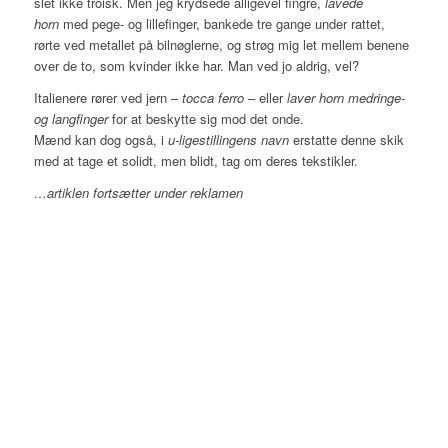
slet ikke troisk. Men jeg krydsede alligevel fingre,
lavede
horn
med pege- og lillefinger, bankede tre gange under rattet,
rørte ved metallet på bilnøglerne, og strøg mig let mellem benene
over de to, som kvinder ikke har. Man ved jo aldrig, vel?
Italienere rører ved jern –
tocca ferro
– eller
laver horn medringe-
og langfinger
for at beskytte sig mod det onde.
Mænd kan dog også, i
u-ligestillingens navn
erstatte denne skik
med at tage et solidt, men blidt, tag om deres tekstikler.
…artiklen fortsætter under reklamen