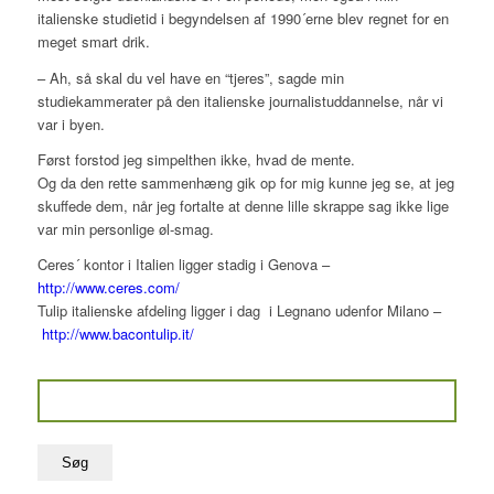
italienske studietid i begyndelsen af 1990´erne blev regnet for en
meget smart drik.
– Ah, så skal du vel have en “tjeres”, sagde min
studiekammerater på den italienske journalistuddannelse, når vi
var i byen.
Først forstod jeg simpelthen ikke, hvad de mente.
Og da den rette sammenhæng gik op for mig kunne jeg se, at jeg
skuffede dem, når jeg fortalte at denne lille skrappe sag ikke lige
var min personlige øl-smag.
Ceres´ kontor i Italien ligger stadig i Genova –
http://www.ceres.com/
Tulip italienske afdeling ligger i dag i Legnano udenfor Milano –
http://www.bacontulip.it/