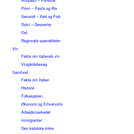
Antipasti – Forretter
Primi – Pasta og Ris
Secondi – Kød og Fisk
Dolci – Desserter
Ost
Regionale specialiteter
Vin
Fakta om italiensk vin
Vingårdsbesøg
Samfund
Fakta om Italien
Historie
Folkesjælen
Økonomi og Erhvervsliv
Arbejdsmarkedet
Immigranter
Den katolske kirke