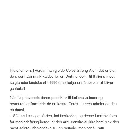
Historien om, hvordan han gjorde Ceres Strong Ale – det er vist
den, der i Danmark kaldes for en Dortmunder – til Italiens mest
solgte udenlandske øl i 1990´erne fortjener så absolut at bliver
genfortalt:
Når Tulip leverede deres produkter til italienske barer og
restauranter forærede de en kasse Ceres – tjeres udtaler de den
på dansk.
– Så kan I smage på den, lød beskeden, og denne kreative form
for markedsføring betød, at den århusianske øl ikke bare blev den
mest solgte udenlandske øl i en periode, men også i min