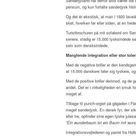
Sønderjylland har derfor altid været lidt
pensum, og kun fortalte sønderjysk hist
Og det ér eksotisk, at man i 1920 laved
sket, hverken før eller siden, at en fre
Turistbrochuren på mit sofabord om Sønde
senere, stadig er 15.000 tysksindede sø
selv som dansksindede.
Manglende integration eller stor tole
Med de negative briller er den kendsger
at 15.000 danskere føler sig tyskere, og
Med de positive briller derimod, og de gø
andet. Det er i virkeligheden en smuk 
meget af.
Tilbage til punch-orgiet på gågaden i Fle
meget sønderjysk. En dansk fyr, der si
eller tre, opfinder sine egen tyske jules
”
Ein wunderbaum ist ein Baum mit wunder
Integrationsvejlederen og parret fra Hol