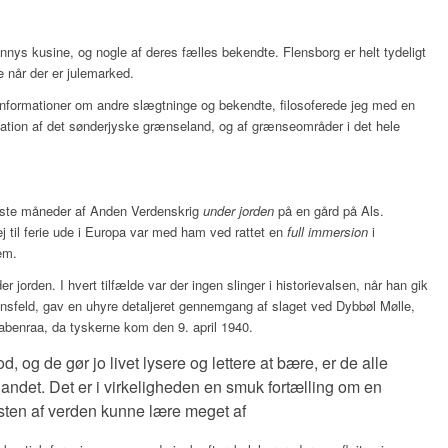
nnys kusine, og nogle af deres fælles bekendte. Flensborg er helt tydeligt
e når der er julemarked.
nformationer om andre slægtninge og bekendte, filosoferede jeg med en
ation af det sønderjyske grænseland, og af grænseområder i det hele
ste måneder af Anden Verdenskrig
under jorden
på en gård på Als.
j til ferie ude i Europa var med ham ved rattet en
full immersion
i
em.
r jorden. I hvert tilfælde var der ingen slinger i historievalsen, når han gik
nsfeld, gav en uhyre detaljeret gennemgang af slaget ved Dybbøl Mølle,
abenraa, da tyskerne kom den 9. april 1940.
d, og de gør jo livet lysere og lettere at bære, er de alle
andet. Det er i virkeligheden en smuk fortælling om en
sten af verden kunne lære meget af