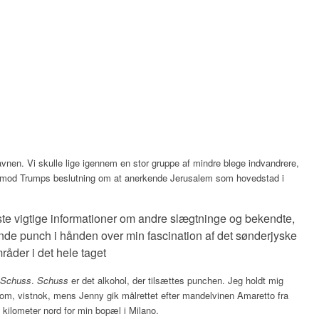
avnen. Vi skulle lige igennem en stor gruppe af mindre blege indvandrere,
 mod Trumps beslutning om at anerkende Jerusalem som hovedstad i
e vigtige informationer om andre slægtninge og bekendte,
nde punch i hånden over min fascination af det sønderjyske
åder i det hele taget
 Schuss
.
Schuss
er det alkohol, der tilsættes punchen. Jeg holdt mig
 rom, vistnok, mens Jenny gik målrettet efter mandelvinen Amaretto fra
5 kilometer nord for min bopæl i Milano.