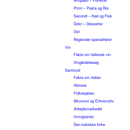
Antipasti – Forretter
Primi – Pasta og Ris
Secondi – Kød og Fisk
Dolci – Desserter
Ost
Regionale specialiteter
Vin
Fakta om italiensk vin
Vingårdsbesøg
Samfund
Fakta om Italien
Historie
Folkesjælen
Økonomi og Erhvervsliv
Arbejdsmarkedet
Immigranter
Den katolske kirke