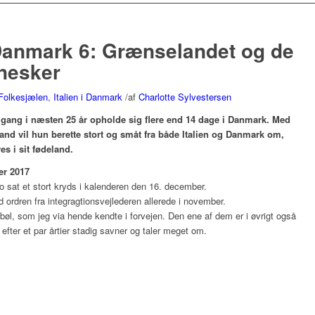
 Danmark 6: Grænselandet og de
nesker
Folkesjælen
,
Italien i Danmark
/
af
Charlotte Sylvestersen
te gang i næsten 25 år opholde sig flere end 14 dage i Danmark. Med
and vil hun berette stort og småt fra både Italien og Danmark om,
es i sit fødeland.
er 2017
no sat et stort kryds i kalenderen den 16. december.
ød ordren fra integragtionsvejlederen allerede i november.
lbøl, som jeg via hende kendte i forvejen. Den ene af dem er i øvrigt også
 efter et par årtier stadig savner og taler meget om.