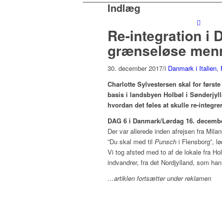
Indlæg
Re-integration i
grænseløse men
30. december 2017
/
i
Danmark i Italien
,
Charlotte Sylvestersen skal for førs
basis i landsbyen Holbøl i Sønderjyll
hvordan det føles at skulle re-integrer
DAG 6 i Danmark/Lørdag 16. decemb
Der var allerede inden afrejsen fra Mila
”Du skal med til
Punsch
i Flensborg”, l
Vi tog afsted med to af de lokale fra Ho
indvandrer, fra det Nordjylland, som han
…artiklen fortsætter under reklamen