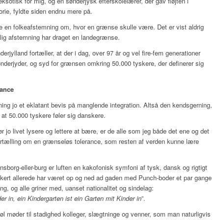
 eksotisk for mig, og en sønderjysk efterskolelærer, der gav fløjten i
orie, fyldte siden endnu mere på.
e en folkeafstemning om, hvor en grænse skulle være. Det er vist aldrig
delig afstemning har draget en landegrænse.
rjylland fortæller, at der i dag, over 97 år og vel fire-fem generationer
nderjyder, og syd for grænsen omkring 50.000 tyskere, der definerer sig
rance
ning jo et eklatant bevis på manglende integration. Altså den kendsgerning,
 at 50.000 tyskere føler sig danskere.
r jo livet lysere og lettere at bære, er de alle som jeg både det ene og det
fortælling om en grænseløs tolerance, som resten af verden kunne lære
nsborg-eller-burg er luften en kakofonisk symfoni af tysk, dansk og rigtigt
kkert allerede har været op og ned ad gaden med Punch-boder et par gange
ang, og alle griner med, uanset nationalitet og sindelag:
 in, ein Kindergarten ist ein Garten mit Kinder in
”.
bøl møder til stadighed kolleger, slægtninge og venner, som man naturligvis