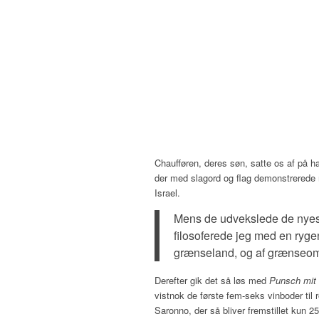
Chaufføren, deres søn, satte os af på h
der med slagord og flag demonstrerede
Israel.
Mens de udvekslede de nyest
filosoferede jeg med en ryge
grænseland, og af grænseomr
Derefter gik det så løs med
Punsch mit
vistnok de første fem-seks vinboder til
Saronno, der så bliver fremstillet kun 2