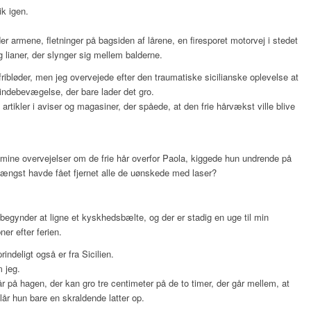
k igen.
 armene, fletninger på bagsiden af lårene, en firesporet motorvej i stedet
g lianer, der slynger sig mellem balderne.
ribløder, men jeg overvejede efter den traumatiske sicilianske oplevelse at
kvindebevægelse, der bare lader det gro.
re artikler i aviser og magasiner, der spåede, at den frie hårvækst ville blive
mine overvejelser om de frie hår overfor Paola, kiggede hun undrende på
rlængst havde fået fjernet alle de uønskede med laser?
n begynder at ligne et kyskhedsbælte, og der er stadig en uge til min
er efter ferien.
indeligt også er fra Sicilien.
 jeg.
år på hagen, der kan gro tre centimeter på de to timer, der går mellem, at
lår hun bare en skraldende latter op.