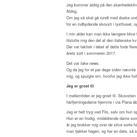
Jeg kommer aldrig på den skønhedsklini
Aldrig.
Om jeg så skal gå rundt med duske under
for en indbydende skovsti i lysthuset, o
I min alder kan man ikke længere blive f
tilslutte mig den del af den italienske 
Der var faktisk i løbet af dette forår fle
årets sort i sommeren 2017.
Det var
fake news
.
Og da jeg for et par dage siden nævnte 
mig, og spurgte om, hvorfor jeg ikke fo
Jeg er groet til
I mellemtiden er jeg groet til. Skovstie
hårfjerningsdame hjemme i via Plana åbn
Jeg er helt tryg ved Filo, selv om hun opr
Hun er en frodig, midaldrende dame som
år jeg brokker mig over de stive sorte h
man tjekker hagen, og har en date, så s