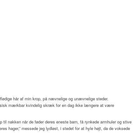
erflødige hår af min krop, på nævnelige og unævnelige steder.
fysisk mærkbar kvindelig skræk for en dag ikke længere at være
p til nakken når de føder deres eneste barn, få rynkede armhuler og stive
es hager,” messede jeg lydløst, i stedet for at hyle højt, da de voksede