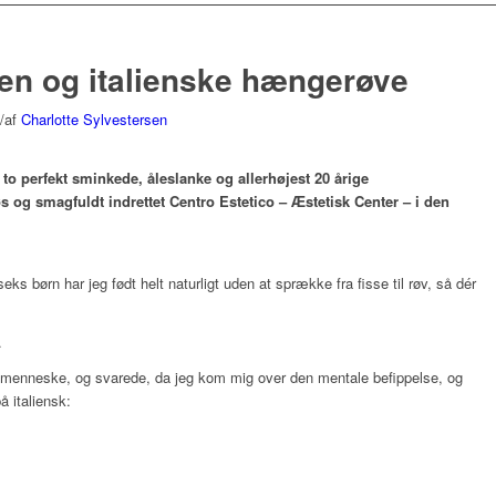
n og italienske hængerøve
/
af
Charlotte Sylvestersen
 to perfekt sminkede, åleslanke og allerhøjest 20 årige
øs og smagfuldt indrettet Centro Estetico – Æstetisk Center – i den
seks børn har jeg født helt naturligt uden at sprække fra fisse til røv, så dér
.
gt menneske, og svarede, da jeg kom mig over den mentale befippelse, og
 italiensk: