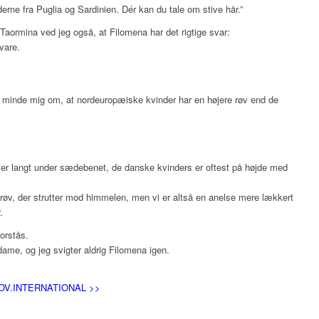
erne fra Puglia og Sardinien. Dér kan du tale om stive hår.”
Taormina ved jeg også, at Filomena har det rigtige svar:
svare.
 minde mig om, at nordeuropæiske kvinder har en højere røv end de
utter langt under sædebenet, de danske kvinders er oftest på højde med
n røv, der strutter mod himmelen, men vi er altså en anelse mere lækkert
.
orstås.
sdame, og jeg svigter aldrig Filomena igen.
OV.INTERNATIONAL >>