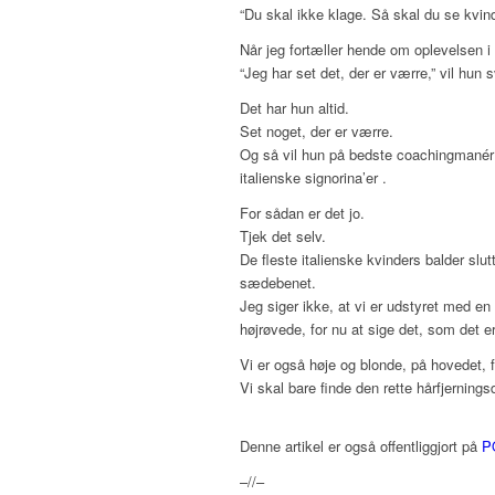
“Du skal ikke klage. Så skal du se kvind
Når jeg fortæller hende om oplevelsen i 
“Jeg har set det, der er værre,” vil hun 
Det har hun altid.
Set noget, der er værre.
Og så vil hun på bedste coachingmanér
italienske signorina’er .
For sådan er det jo.
Tjek det selv.
De fleste italienske kvinders balder sl
sædebenet.
Jeg siger ikke, at vi er udstyret med e
højrøvede, for nu at sige det, som det er
Vi er også høje og blonde, på hovedet, f
Vi skal bare finde den rette hårfjerning
Denne artikel er også offentliggjort på
P
–//–