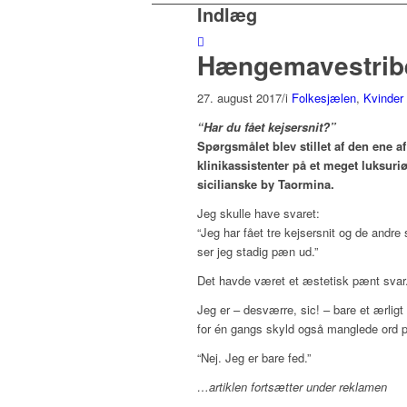
Indlæg
Hængemavestribe
27. august 2017
/
i
Folkesjælen
,
Kvinder
“Har du fået kejsersnit?”
Spørgsmålet blev stillet af den ene af
klinikassistenter på et meget luksuri
sicilianske by Taormina.
Jeg skulle have svaret:
“Jeg har fået tre kejsersnit og de andre 
ser jeg stadig pæn ud.”
Det havde været et æstetisk pænt svar
Jeg er – desværre, sic! – bare et ærli
for én gangs skyld også manglede ord på
“Nej. Jeg er bare fed.”
…artiklen fortsætter under reklamen