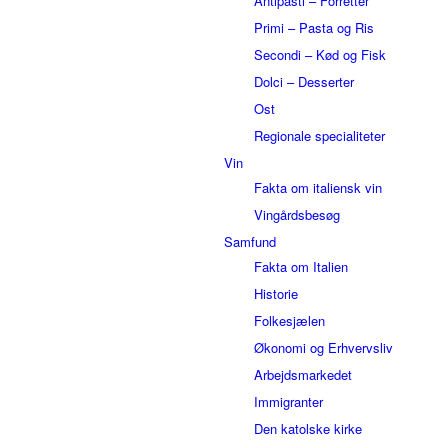
Antipasti – Forretter
Primi – Pasta og Ris
Secondi – Kød og Fisk
Dolci – Desserter
Ost
Regionale specialiteter
Vin
Fakta om italiensk vin
Vingårdsbesøg
Samfund
Fakta om Italien
Historie
Folkesjælen
Økonomi og Erhvervsliv
Arbejdsmarkedet
Immigranter
Den katolske kirke